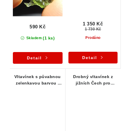
1 350 Kč
590 Kč
1 730 Kč
(1 ks)
Prodáno
Skladem
Detail
Detail
Vltavínek s půvabnou
Drobný vltavínek z
zelenkavou barvou -
jižních Čech pro
0,34 g
začátečníky - 0,30 g