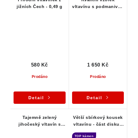
jižních Čech - 0,49 g
vltavínu s podmanivou
zelenou barvou - 1,74
g
580 Kč
1 650 Kč
Prodáno
Prodáno
Detail
Detail
Tajemně zelený
Větší sbírkový kousek
jihočeský vltavín s
vltavínu - část disku -
pěknou skulptací -
18,38 g
TOP kámen
0,55 g