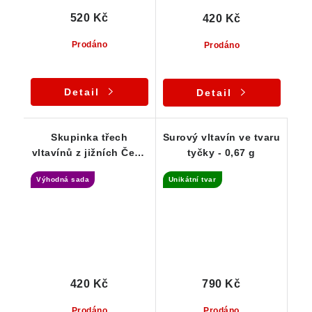
520 Kč
420 Kč
Prodáno
Prodáno
Detail
Detail
Skupinka třech
Surový vltavín ve tvaru
vltavínů z jižních Čech
tyčky - 0,67 g
- 0,83 g
Výhodná sada
Unikátní tvar
420 Kč
790 Kč
Prodáno
Prodáno