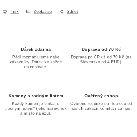
Tisk
Zeptat se
Sdílet
Dárek zdarma
Doprava od 70 Kč
Rádi rozmazlujeme naše
Doprava po ČR už od 70 Kč (na
zákazníky. Dárek ke každé
Slovensko od 4 EUR).
objednávce.
Kameny s rodným listem
Ověřený eshop
Každý kámen je unikát s
Ověřené recenze na Heurece od
„rodným listem“ (jeho název, rok
našich zákazníků mluví za nás.
a místo nálezu).