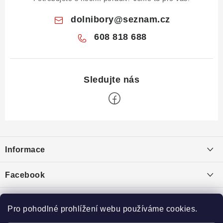
dolnibory
@
seznam.cz
608 818 688
Z
á
Informace
p
a
Obchodní podmínky
Facebook
t
Puncovní značky
í
Ochrana osobních údajů
Pro pohodlné prohlížení webu používáme cookies.
Toplist