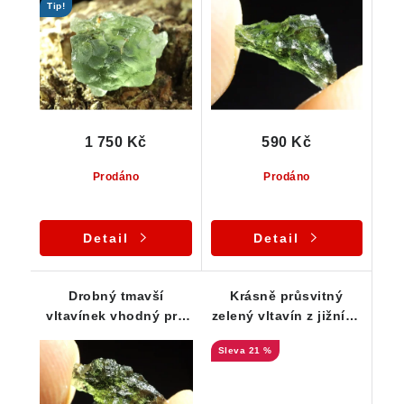
Tip!
1 750 Kč
590 Kč
Prodáno
Prodáno
Detail
Detail
Drobný tmavší
Krásně průsvitný
vltavínek vhodný pro
zelený vltavín z jižních
začátečníky - 0,45 g
Čech
21 %