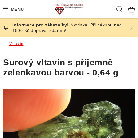
Přejít
Hleda
na
obsah
Novinka. Při nákupu nad
ČESKÉ KAMENY
1500 Kč doprava zdarma!
ŠPERKY
Vltavín
KAMENY ZE SVĚTA
Surový vltavín s příjemně
zelenkavou barvou - 0,64 g
BROUŠENÉ
SLEVY
ÚČINKY
KRYSTALY