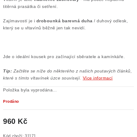
titěrná prasátka či setření.
Poučení o právu na odstoupení od smlouvy
Zajímavostí je i
drobounká barevná duha
/ duhový odlesk,
který se u vltavínů běžně jen tak nevidí.
Jde o ideální kousek pro začínající sběratele a kamínkáře.
Tip:
Začtěte se níže do některého z našich poutavých článků,
které s tímto vltavínek úzce souvisejí.
Více informací
Položka byla vyprodána…
Prodáno
960 Kč
Měrná cena:
Kód zboží:
31171