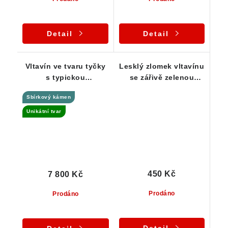
Detail
Detail
Vltavín ve tvaru tyčky
Lesklý zlomek vltavínu
s typickou
se zářivě zelenou
"plísňovou" skulptací
barvou - 0,32 g
Sbírkový kámen
- Jankov - 5,63 g
Unikátní tvar
450 Kč
7 800 Kč
Prodáno
Prodáno
Detail