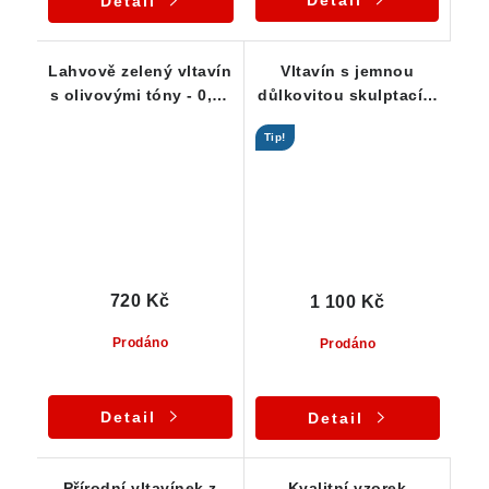
Detail
Lahvově zelený vltavín
Vltavín s jemnou
s olivovými tóny - 0,47
důlkovitou skulptací a
g
pěknou barvou - jižní
Tip!
Čechy - 0,73 g
720 Kč
1 100 Kč
Prodáno
Prodáno
Detail
Detail
Přírodní vltavínek z
Kvalitní vzorek