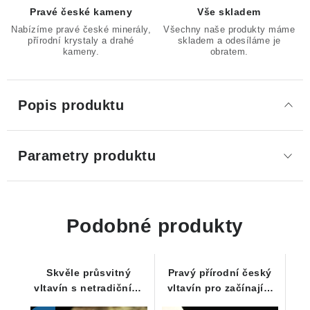
Pravé české kameny
Vše skladem
Nabízíme pravé české minerály,
Všechny naše produkty máme
přírodní krystaly a drahé
skladem a odesíláme je
kameny.
obratem.
Popis produktu
Parametry produktu
Podobné produkty
Skvěle průsvitný
Pravý přírodní český
vltavín s netradičními
vltavín pro začínající
prohlubněmi - 2,33 g
kamínkáře - 0,39 g