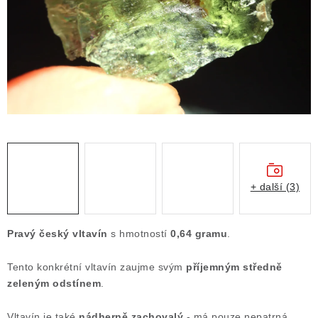
ČLÁNKY
NALEZIŠTĚ
NÁŠ PŘÍBĚH
VIDEOGALERIE
KONTAKT
MISTROVSKÉ KRYSTALY
+ další (3)
Obchodní podmínky
Puncovní značky
Pravý český vltavín
s hmotností
0,64 gramu
.
Ochrana osobních údajů
Tento konkrétní vltavín zaujme svým
příjemným středně
Výkup minerálů a drahých kamenů
zeleným odstínem
.
Formulář pro uplatnění reklamace
Formulář pro odstoupení od smlouvy
Vltavín je také
nádherně zachovalý
- má pouze nepatrná