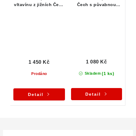
vltavínu z jižních Čech
Čech s půvabnou
- 1,16 g
zelenkavou barvou -
0,77 g
1 080 Kč
1 450 Kč
(1 ks)
Skladem
Prodáno
Detail
Detail