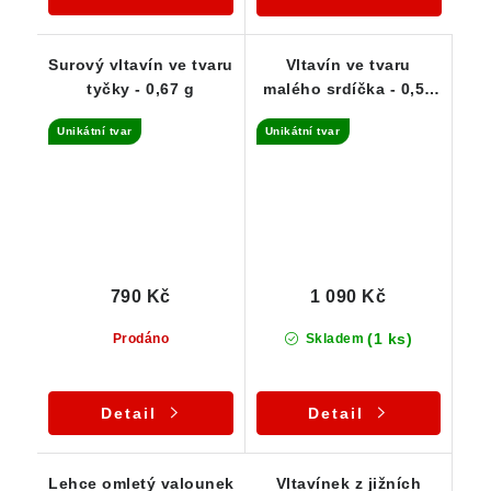
Surový vltavín ve tvaru
Vltavín ve tvaru
tyčky - 0,67 g
malého srdíčka - 0,52
g
Unikátní tvar
Unikátní tvar
790 Kč
1 090 Kč
(1 ks)
Prodáno
Skladem
Detail
Detail
Lehce omletý valounek
Vltavínek z jižních