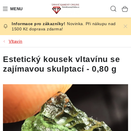
Přejít
Hleda
na
obsah
Novinka. Při nákupu nad
ČESKÉ KAMENY
1500 Kč doprava zdarma!
ŠPERKY
Vltavín
KAMENY ZE SVĚTA
Estetický kousek vltavínu se
zajímavou skulptací - 0,80 g
BROUŠENÉ
SLEVY
ÚČINKY
KRYSTALY