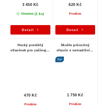
3 450 Kč
620 Kč
(1 ks)
Skladem
Prodáno
Detail
Detail
Hezký protáhlý
Skvěle průsvitný
vltavínek pro začínající
vltavín s netradičními
kamínkáře - 0,27 g
prohlubněmi - 2,33 g
Tip!
1 750 Kč
470 Kč
Prodáno
Prodáno