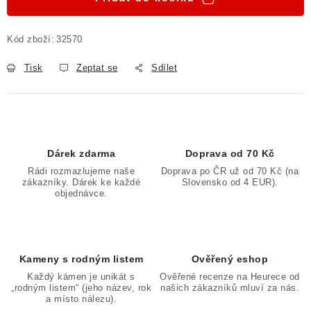
Kód zboží:
32570
Tisk
Zeptat se
Sdílet
Dárek zdarma
Doprava od 70 Kč
Rádi rozmazlujeme naše
Doprava po ČR už od 70 Kč (na
zákazníky. Dárek ke každé
Slovensko od 4 EUR).
objednávce.
Kameny s rodným listem
Ověřený eshop
Každý kámen je unikát s
Ověřené recenze na Heurece od
„rodným listem“ (jeho název, rok
našich zákazníků mluví za nás.
a místo nálezu).