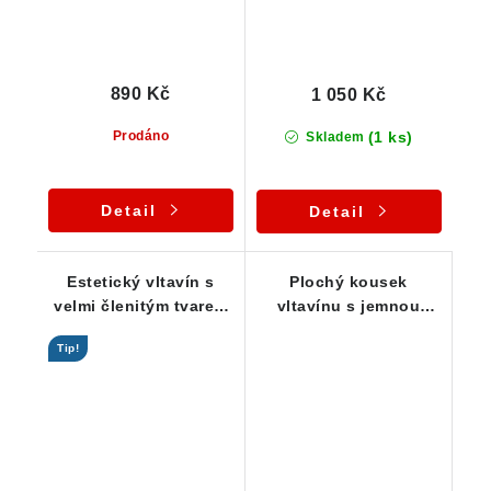
890 Kč
1 050 Kč
(1 ks)
Prodáno
Skladem
Detail
Detail
Estetický vltavín s
Plochý kousek
velmi členitým tvarem
vltavínu s jemnou
a podmanivou barvou
důlkovitou skulptací -
Tip!
- 2,33 g
0,52 g