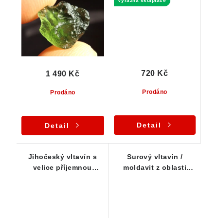
Výrazná skulptace
720 Kč
1 490 Kč
Prodáno
Prodáno
Detail
Detail
Jihočeský vltavín s
Surový vltavín /
velice příjemnou
moldavit z oblasti
zelenkavou barvou -
jižních Čech - 0,77 g
0,62 g