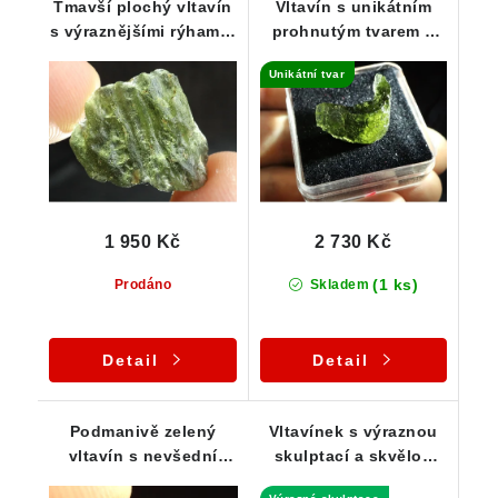
Tmavší plochý vltavín
Vltavín s unikátním
s výraznějšími rýhami -
prohnutým tvarem a
2,41 g
jemnou skulptací -
Unikátní tvar
2,18 g
1 950 Kč
2 730 Kč
(1 ks)
Prodáno
Skladem
Detail
Detail
Podmanivě zelený
Vltavínek s výraznou
vltavín s nevšední
skulptací a skvělou
skulptací - 1,18 g
průsvitností - 0,94 g