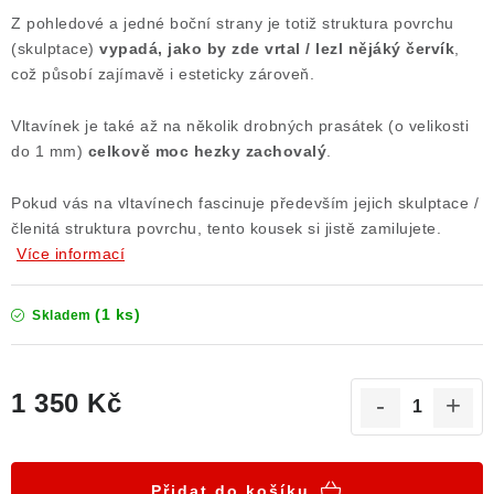
Z pohledové a jedné boční strany je totiž struktura povrchu
Poučení o právu na odstoupení od smlouvy
(skulptace)
vypadá, jako by zde vrtal / lezl nějáký červík
,
což působí zajímavě i esteticky zároveň.
Vltavínek je také až na několik drobných prasátek (o velikosti
do 1 mm)
celkově moc hezky zachovalý
.
Pokud vás na vltavínech fascinuje především jejich skulptace /
členitá struktura povrchu, tento kousek si jistě zamilujete.
Více informací
(1 ks)
Skladem
1 350 Kč
Měrná cena:
Přidat do košíku