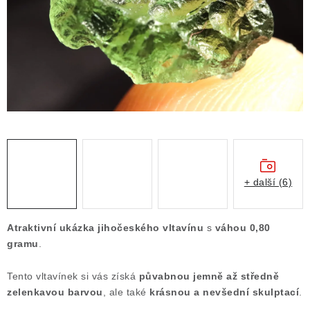
ČLÁNKY
NALEZIŠTĚ
NÁŠ PŘÍBĚH
VIDEOGALERIE
KONTAKT
MISTROVSKÉ KRYSTALY
+ další (6)
Obchodní podmínky
Puncovní značky
Atraktivní ukázka jihočeského vltavínu
s
váhou 0,80
Ochrana osobních údajů
gramu
.
Výkup minerálů a drahých kamenů
Tento vltavínek si vás získá
půvabnou jemně až středně
Formulář pro uplatnění reklamace
zelenkavou barvou
, ale také
krásnou a nevšední skulptací
.
Formulář pro odstoupení od smlouvy