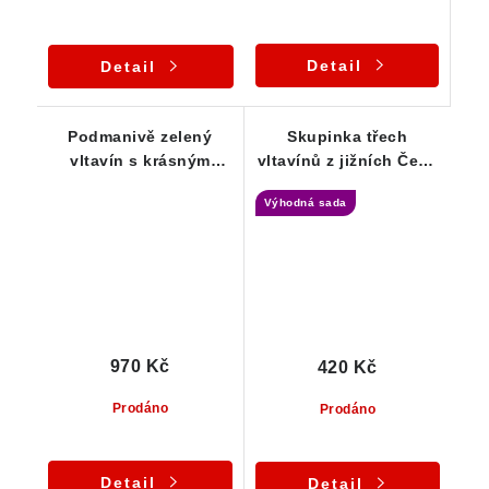
Detail
Detail
Podmanivě zelený
Skupinka třech
vltavín s krásným
vltavínů z jižních Čech
rozbrázděním - 0,54 g
- 0,83 g
Výhodná sada
970 Kč
420 Kč
Prodáno
Prodáno
Detail
Detail