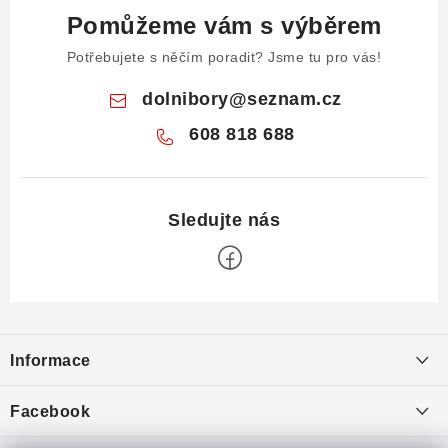
Pomůžeme vám s výběrem
Potřebujete s něčím poradit? Jsme tu pro vás!
dolnibory
@
seznam.cz
608 818 688
Z
á
Informace
p
a
Obchodní podmínky
Facebook
t
Puncovní značky