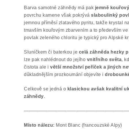
Barva samotné záhnědy má pak
jemně kouřový
povrchu kamene však pokrývá
slaboulinký
povl
jemnou příměsí zlatavého pyritu, takže krystal n
tmavším kouřovým zbarvením a to především ve 
povlak zeleného chloritu je typický pro Alpské kr
Sluníčkem či baterkou je
celá záhněda hezky p
lze pak nahlédnout do jejího
vnitřního světa
, k
čistota ale i
větší množství peříček a jiných n
důkladnějším prozkoumání objevíte i
drobounké
Celkově se jedná o
klasickou avšak kvalitní 
záhnědy
.
——————————————————————
Místo nálezu:
Mont Blanc (francouzské Alpy)