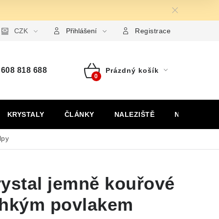
ormulář pro uplatnění reklamace
CZK
Formulář pro odstoupení od
Přihlášení
Registrace
608 818 688
Prázdný košík
Nákupní
košík
KRYSTALY
ČLÁNKY
NALEZIŠTĚ
NÁŠ PŘÍBĚH
lpy
rystal jemně kouřové
ehkým povlakem