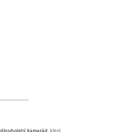
——————
š
dlouholetý kamarád
, který