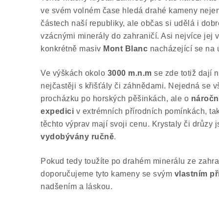
ve svém volném čase hledá drahé kameny nejen 
částech naší republiky, ale občas si udělá i do
vzácnými minerály do zahraničí. Asi nejvíce jej 
konkrétně masiv
Mont Blanc
nacházející se na
Ve výškách okolo
3000 m.n.m
se zde totiž dají 
nejčastěji s křišťály či záhnědami. Nejedná se 
procházku po horských pěšinkách, ale o
náročn
expedici
v extrémních přírodních pomínkách, ta
těchto výprav mají svoji cenu. Krystaly či drůzy
vydobývány ručně
.
Pokud tedy toužíte po drahém minerálu ze zahran
doporučujeme tyto kameny se svým
vlastním p
nadšením a láskou.