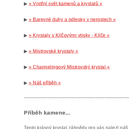
▶
» Vnitřní svět kamenů a krystalů «
▶
» Barevné duhy a odlesky v nerostech «
▶
» Krystaly s Klíčovými vtisky - Klíče «
▶
» Mistrovské krystaly «
▶
» Channelingový Mistrovský krystal «
▶
» Náš příběh «
——————————————————————
Příběh kamene...
Tento krásný krystal záhnědy pro vás nalezl ná