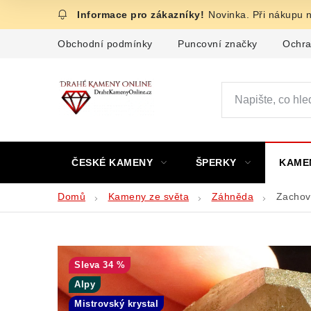
Přejít
Novinka. Při nákupu 
na
obsah
Obchodní podmínky
Puncovní značky
Ochra
ČESKÉ KAMENY
ŠPERKY
KAME
Domů
Kameny ze světa
Záhněda
Zachova
34 %
Alpy
Mistrovský krystal