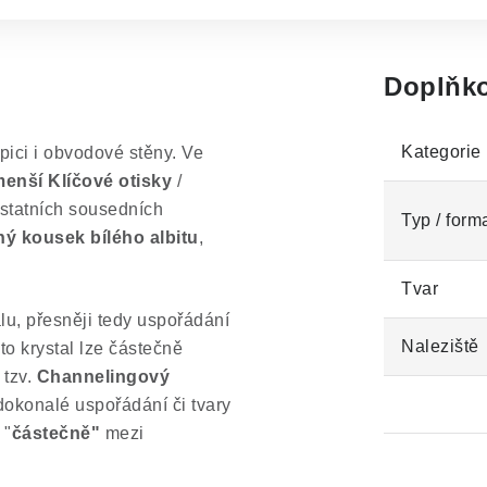
Doplňko
Kategorie
ici i obvodové stěny. Ve
enší Klíčové otisky
/
ostatních sousedních
Typ / form
ý kousek bílého albitu
,
Tvar
lu, přesněji tedy uspořádání
Naleziště
nto krystal lze částečně
 tzv.
Channelingový
 dokonalé uspořádání či tvary
 "
částečně"
mezi