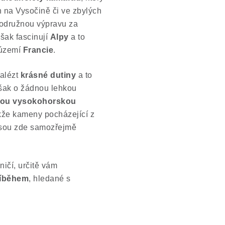
na Vysočině či ve zbylých
brodružnou výpravu za
však fascinují
Alpy
a to
 území
Francie
.
nalézt
krásné dutiny
a to
však o žádnou lehkou
ou vysokohorskou
kže kameny pocházející z
 jsou zde samozřejmě
ičí, určitě vám
říběhem
, hledané s