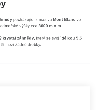
py
áhnědy
pocházející z masivu
Mont Blanc
ve
 nadmořské výšky cca
3000 m.n.m.
ý krystal záhnědy
, který se svojí
délkou 5,5
ří mezi žádné drobky.