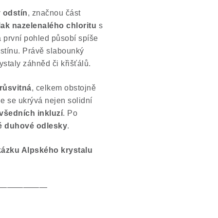
 odstín
, značnou část
ak nazelenalého chloritu
s
a první pohled působí spíše
stínu. Právě slabounký
ystaly záhněd či křišťálů.
růsvitná
, celkem obstojně
de se ukrývá nejen solidní
evšedních inkluzí
. Po
 duhové odlesky
.
ukázku Alpského krystalu
——————