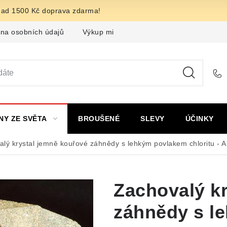
nad 1500 Kč doprava zdarma!
na osobních údajů
Výkup minerálů a drahých kamenů
F
NY ZE SVĚTA
BROUŠENÉ
SLEVY
ÚČINKY
lý krystal jemně kouřové záhnědy s lehkým povlakem chloritu - A
Zachovalý k
záhnědy s l