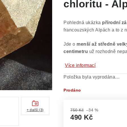
chloritu - Al
Pohledná ukázka
přírodní z
francouzských Alpách a to z
Jde o
menší až středně velk
centimetru
už rozhodně nepat
Více informací
Položka byla vyprodána…
Prodáno
750 Kč
–34 %
+ další (3)
490 Kč
Měrná cena: