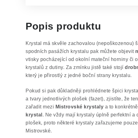
Popis produktu
Krystal má skvěle zachovalou (nepoškozenou) šp
spodních pasážích krystalu pak můžete objevit
m
vtisky pocházející od okolní mateční horniny či 
krystalů z dutiny. Za zmínku jistě také stojí
drobn
který je přirostlý z jedné boční strany krystalu.
Pokud si pak důkladněji prohlédnete špici krysta
a tvary jednotlivých plošek (fazet), zjistíte, že te
zařadit mezi
Mistrovské krystaly
a to konkrétně
krystal
. Ne vždy mají krystaly úplně perfektní a
plošek, proto některé krystaly zařazujeme pouze
Mistrovské.