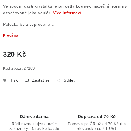
Ve spodní části krystalku je přirostlý
kousek mateční horniny
Poučení o právu na odstoupení od smlouvy
označované jako adulár.
Více informací
Položka byla vyprodána…
Prodáno
320 Kč
Měrná cena:
Kód zboží:
27183
Tisk
Zeptat se
Sdílet
Dárek zdarma
Doprava od 70 Kč
Rádi rozmazlujeme naše
Doprava po ČR už od 70 Kč (na
zákazníky. Dárek ke každé
Slovensko od 4 EUR).