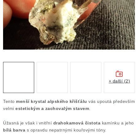
ČLÁNKY
NALEZIŠTĚ
NÁŠ PŘÍBĚH
VIDEOGALERIE
KONTAKT
MISTROVSKÉ KRYSTALY
+ další (2)
Obchodní podmínky
Puncovní značky
Tento
menší krystal alpského křišťálu
vás upoutá především
Ochrana osobních údajů
velmi
estetickým a zachovalým stavem
.
Výkup minerálů a drahých kamenů
Úžasná je však i vnitřní
drahokamová čistota
kamínku a jeho
Formulář pro uplatnění reklamace
bílá barva
s opravdu nepatrnými kouřovými tóny.
Formulář pro odstoupení od smlouvy