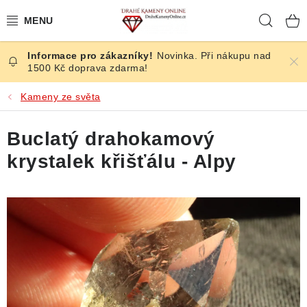
Přejít
Hleda
na
obsah
Novinka. Při nákupu nad
ČESKÉ KAMENY
1500 Kč doprava zdarma!
ŠPERKY
Kameny ze světa
KAMENY ZE SVĚTA
Buclatý drahokamový
krystalek křišťálu - Alpy
BROUŠENÉ
SLEVY
ÚČINKY
KRYSTALY