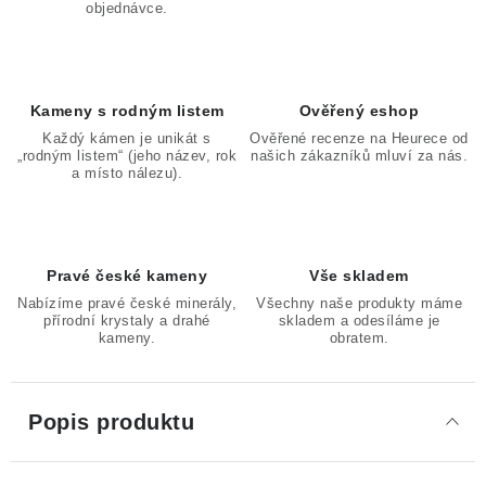
objednávce.
Kameny s rodným listem
Ověřený eshop
Každý kámen je unikát s
Ověřené recenze na Heurece od
„rodným listem“ (jeho název, rok
našich zákazníků mluví za nás.
a místo nálezu).
Pravé české kameny
Vše skladem
Nabízíme pravé české minerály,
Všechny naše produkty máme
přírodní krystaly a drahé
skladem a odesíláme je
kameny.
obratem.
Popis produktu