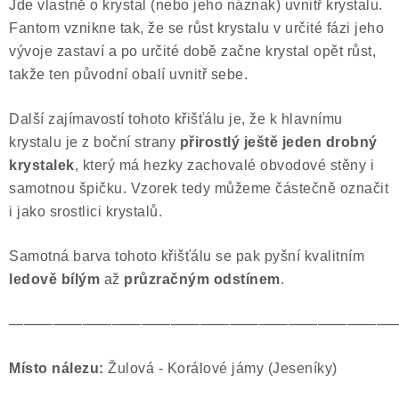
Jde vlastně o krystal (nebo jeho náznak) uvnitř krystalu.
Fantom vznikne tak, že se růst krystalu v určité fázi jeho
vývoje zastaví a po určité době začne krystal opět růst,
takže ten původní obalí uvnitř sebe.
Další zajímavostí tohoto křišťálu je, že k hlavnímu
krystalu je z boční strany
přirostlý ještě jeden drobný
krystalek
, který má hezky zachovalé obvodové stěny i
samotnou špičku. Vzorek tedy můžeme částečně označit
i jako srostlici krystalů.
Samotná barva
tohoto křišťálu se pak pyšní kvalitním
ledově bílým
až
průzračným odstínem
.
——————————————————————————
Místo nálezu:
Žulová - Korálové jámy (Jeseníky)