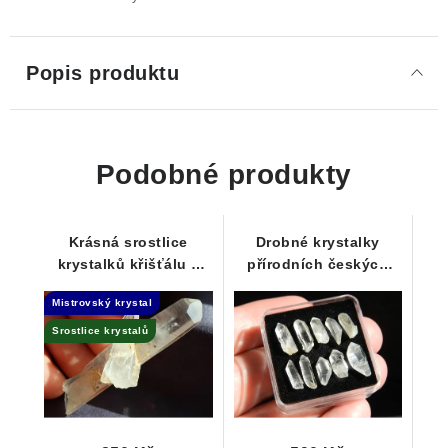
Popis produktu
Podobné produkty
Krásná srostlice
Drobné krystalky
krystalků křišťálu z
přírodních českých
oblasti Jeseníků - Isis
křišťálů - Sestava 10-ti
Mistrovský krystal
kusů
Srostlice krystalů