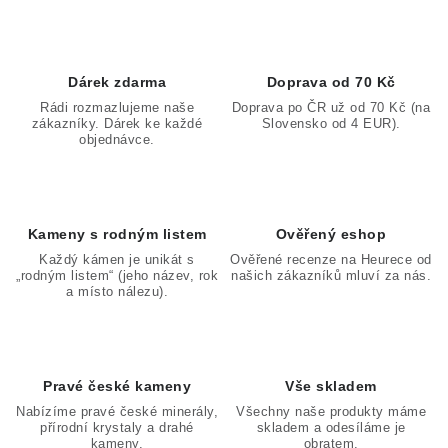
Dárek zdarma
Doprava od 70 Kč
Rádi rozmazlujeme naše
Doprava po ČR už od 70 Kč (na
zákazníky. Dárek ke každé
Slovensko od 4 EUR).
objednávce.
Kameny s rodným listem
Ověřený eshop
Každý kámen je unikát s
Ověřené recenze na Heurece od
„rodným listem“ (jeho název, rok
našich zákazníků mluví za nás.
a místo nálezu).
Pravé české kameny
Vše skladem
Nabízíme pravé české minerály,
Všechny naše produkty máme
přírodní krystaly a drahé
skladem a odesíláme je
kameny.
obratem.