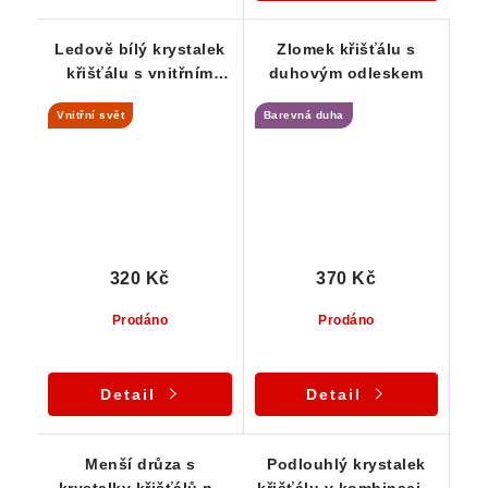
Ledově bílý krystalek
Zlomek křišťálu s
křišťálu s vnitřním
duhovým odleskem
světem
Vnitřní svět
Barevná duha
320 Kč
370 Kč
Prodáno
Prodáno
Detail
Detail
Menší drůza s
Podlouhlý krystalek