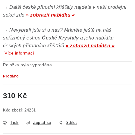
→
Další české přírodní křišťály najdete v naší prodejní
sekci zde
» zobrazit nabídku «
→
Nevybrali jste si u nás? Mrkněte ještě na náš
spřízněný eshop
České Krystaly
a jeho nabídku
českých přírodních křišťálů
» zobrazit nabídku «
Více informací
Položka byla vyprodána…
Prodáno
310 Kč
Měrná cena:
Kód zboží:
24231
Tisk
Zeptat se
Sdílet