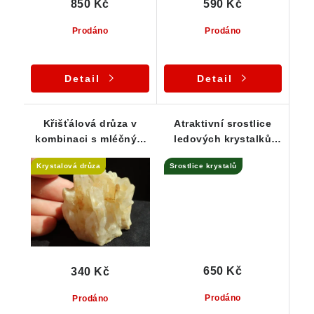
850 Kč
590 Kč
Prodáno
Prodáno
Detail
Detail
Křišťálová drůza v
Atraktivní srostlice
kombinaci s mléčným
ledových krystalků
křemenem - Stará
křišťálu z Jeseníků
Krystalová drůza
Srostlice krystalů
Červená voda
650 Kč
340 Kč
Prodáno
Prodáno