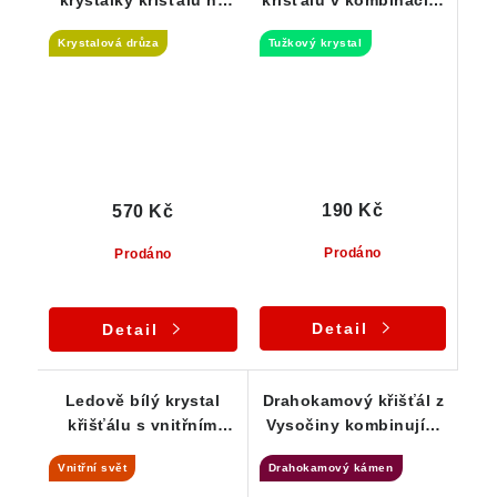
krystalky křišťálů na
křišťálu v kombinaci s
křemenné základně -
mléčným křemenem
Krystalová drůza
Tužkový krystal
Stará Červená Voda
190 Kč
570 Kč
Prodáno
Prodáno
Detail
Detail
Ledově bílý krystal
Drahokamový křišťál z
křišťálu s vnitřním
Vysočiny kombinující
světem
lesklý a lehce
Vnitřní svět
Drahokamový kámen
ohlazený povrch