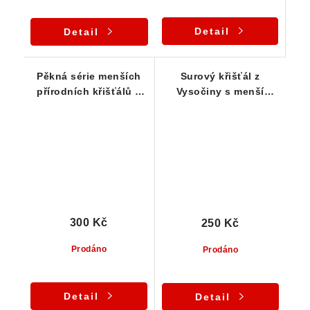
Detail
Detail
Pěkná série menších
Surový křišťál z
přírodních křišťálů s
Vysočiny s menší
dobrou průsvitností z
barevnou duhou
Vysočiny
300 Kč
250 Kč
Prodáno
Prodáno
Detail
Detail