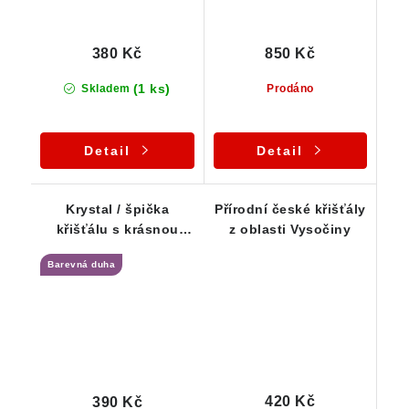
380 Kč
850 Kč
(1 ks)
Skladem
Prodáno
Detail
Detail
Krystal / špička
Přírodní české křišťály
křišťálu s krásnou
z oblasti Vysočiny
barevnou duhou
Barevná duha
420 Kč
390 Kč