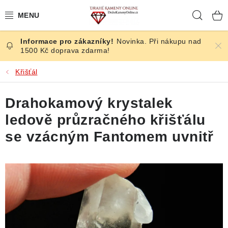
Přejít
Hleda
na
obsah
Novinka. Při nákupu nad
ČESKÉ KAMENY
1500 Kč doprava zdarma!
ŠPERKY
Křišťál
KAMENY ZE SVĚTA
Drahokamový krystalek
ledově průzračného křišťálu
BROUŠENÉ
se vzácným Fantomem uvnitř
SLEVY
ÚČINKY
KRYSTALY