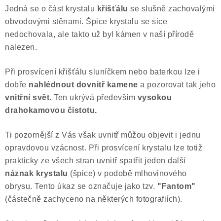
Jedná se o část krystalu
křišťálu
se slušně zachovalými
Poučení o právu na odstoupení od smlouvy
obvodovými stěnami.
Špice krystalu se sice
nedochovala, ale takto už byl kámen v naší přírodě
nalezen.
Při prosvícení křišťálu sluníčkem nebo baterkou lze i
dobře
nahlédnout dovnitř kamene
a pozorovat tak jeho
vnitřní svět
. Ten ukrývá především
vysokou
drahokamovou čistotu.
Ti pozornější z Vás však uvnitř můžou objevit i jednu
opravdovou vzácnost. Při prosvícení krystalu lze totiž
prakticky ze všech stran uvnitř spatřit jeden další
náznak krystalu
(špice) v podobě mlhovinového
obrysu. Tento úkaz se označuje jako tzv.
"Fantom"
(částečně zachyceno na některých fotografiích).