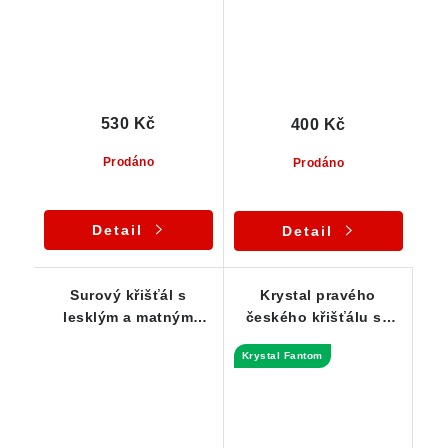
530 Kč
400 Kč
Prodáno
Prodáno
Detail
Detail
Surový křišťál s
Krystal pravého
lesklým a matným
českého křišťálu se
povrchem / Vysočina
zajímavou dvojitou
Krystal Fantom
špicí