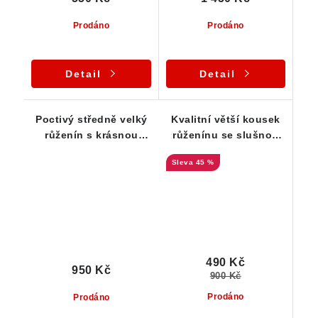
Prodáno
Prodáno
Detail
Detail
Poctivý středně velký
Kvalitní větší kousek
růženín s krásnou
růženínu se slušnou
barvou - Vysočina
vnitřní čistotou
45 %
490 Kč
950 Kč
900 Kč
Prodáno
Prodáno