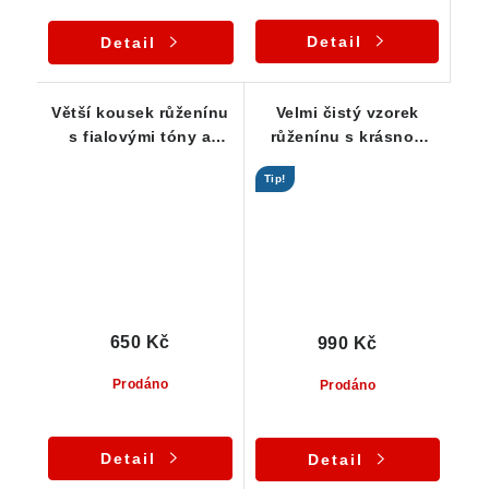
Detail
Detail
Větší kousek růženínu
Velmi čistý vzorek
s fialovými tóny a
růženínu s krásnou
drobnými duhovými
barvou
Tip!
odlesky
650 Kč
990 Kč
Prodáno
Prodáno
Detail
Detail