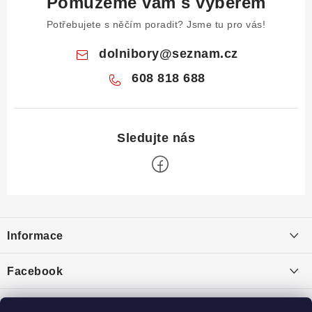
Pomůžeme vám s výběrem
Potřebujete s něčím poradit? Jsme tu pro vás!
dolnibory
@
seznam.cz
608 818 688
Z
á
Informace
p
a
Obchodní podmínky
Facebook
t
Puncovní značky
í