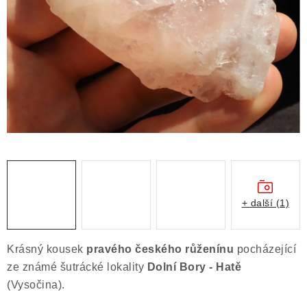
ČLÁNKY
NALEZIŠTĚ
NÁŠ PŘÍBĚH
VIDEOGALERIE
KONTAKT
MISTROVSKÉ KRYSTALY
+ další (1)
Obchodní podmínky
Puncovní značky
Ochrana osobních údajů
Krásný kousek
pravého českého růženínu
pocházející
Výkup minerálů a drahých kamenů
ze známé šutrácké lokality
Dolní Bory - Hatě
Formulář pro uplatnění reklamace
(Vysočina).
Formulář pro odstoupení od smlouvy