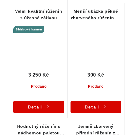
Velmi kvalitní růženín
Menší ukázka pěkně
s úžasně zářivou
zbarveného růženínu s
barvou a skvělou
příměsí mléčného
Sbírkový kámen
průsvitností
křemene
3 250 Kč
300 Kč
Prodáno
Prodáno
Detail
Detail
Hodnotný růženín s
Jemně zbarvený
nádhernou paletou
přírodní růženín z