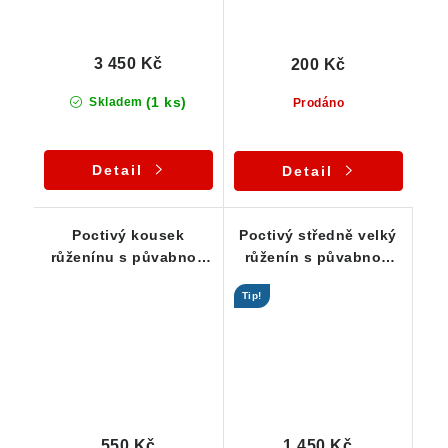
3 450 Kč
200 Kč
(1 ks)
Skladem
Prodáno
Detail
Detail
Poctivý kousek
Poctivý středně velký
růženínu s půvabnou
růženín s půvabnou
barvou a zajímavými
barvou
Tip!
proužky
550 Kč
1 450 Kč