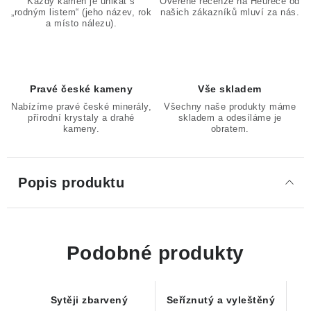
Každý kámen je unikát s
Ověřené recenze na Heurece od
„rodným listem“ (jeho název, rok
našich zákazníků mluví za nás.
a místo nálezu).
Pravé české kameny
Vše skladem
Nabízíme pravé české minerály,
Všechny naše produkty máme
přírodní krystaly a drahé
skladem a odesíláme je
kameny.
obratem.
Popis produktu
Podobné produkty
Sytěji zbarvený
Seříznutý a vyleštěný