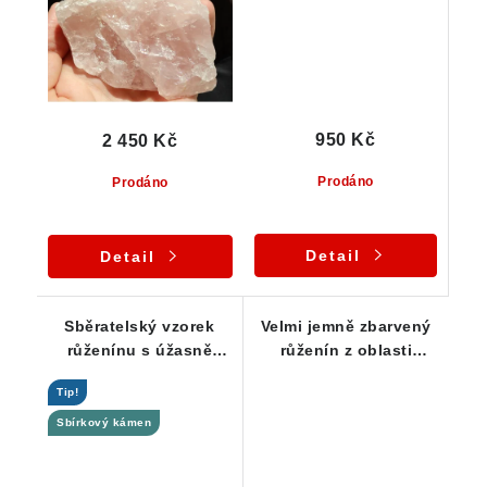
950 Kč
2 450 Kč
Prodáno
Prodáno
Detail
Detail
Sběratelský vzorek
Velmi jemně zbarvený
růženínu s úžasně
růženín z oblasti
růžovou barvou
Vysočiny
Tip!
Sbírkový kámen