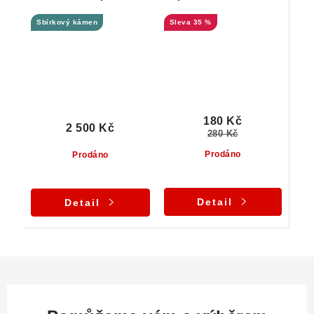
růžových odstínů
Dolních Borů
Sbírkový kámen
35 %
180 Kč
2 500 Kč
280 Kč
Prodáno
Prodáno
Detail
Detail