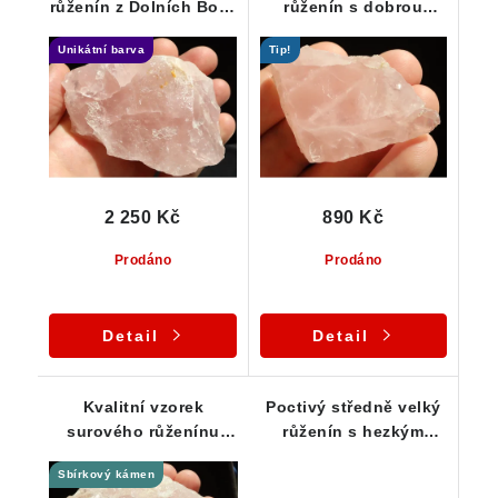
růženín z Dolních Borů
růženín s dobrou
- Vysočina
vnitřní čistotou
Unikátní barva
Tip!
2 250 Kč
890 Kč
Prodáno
Prodáno
Detail
Detail
Kvalitní vzorek
Poctivý středně velký
surového růženínu
růženín s hezkým
vhodný pro sběratele
zbarvením
Sbírkový kámen