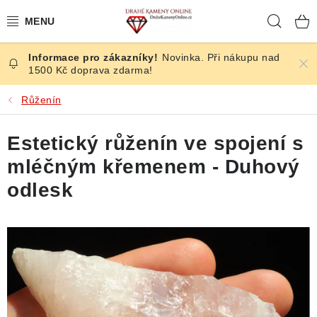
Přejít
Hleda
na
obsah
Novinka. Při nákupu nad
ČESKÉ KAMENY
1500 Kč doprava zdarma!
ŠPERKY
Růženín
KAMENY ZE SVĚTA
Estetický růženín ve spojení s
mléčným křemenem - Duhový
BROUŠENÉ
odlesk
SLEVY
ÚČINKY
KRYSTALY