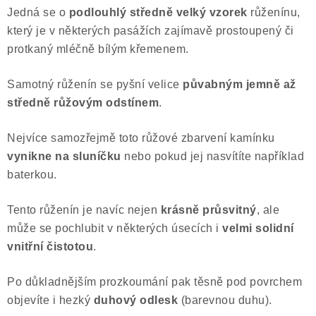
Jedná se o
podlouhlý středně velký vzorek
růženínu,
Poučení o právu na odstoupení od smlouvy
který je v některých pasážích zajímavě prostoupený či
protkaný mléčně bílým křemenem.
Samotný růženín se pyšní velice
půvabným jemně až
středně růžovým odstínem
.
Nejvíce samozřejmě toto růžové zbarvení kamínku
vynikne na sluníčku
nebo pokud jej nasvítíte například
baterkou.
Tento růženín je navíc nejen
krásně průsvitný
, ale
může se pochlubit v některých úsecích i
velmi solidní
vnitřní čistotou
.
Po důkladnějším prozkoumání pak těsně pod povrchem
objevíte i hezký
duhový odlesk
(barevnou duhu).