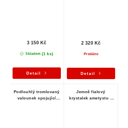
ve stříbře
3 150 Kč
2 320 Kč
(1 ks)
Skladem
Prodáno
Detail
Detail
Podlouhlý tromlovaný
Jemně fialový
valounek spojující
krystalek ametystu v
ametyst, křišťál a
originálním stříbrném
křemen - Přívěsek
přívěsku