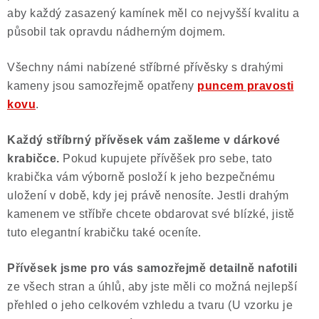
aby každý zasazený kamínek měl co nejvyšší kvalitu a
působil tak opravdu nádherným dojmem.
Všechny námi nabízené stříbrné přívěsky s drahými
kameny jsou samozřejmě opatřeny
puncem pravosti
kovu
.
Každý stříbrný přívěsek vám zašleme v dárkové
krabičce.
Pokud kupujete přívěšek pro sebe, tato
krabička vám výborně posloží k jeho bezpečnému
uložení v době, kdy jej právě nenosíte. Jestli drahým
kamenem ve stříbře chcete obdarovat své blízké, jistě
tuto elegantní krabičku také oceníte.
Přívěsek jsme pro vás samozřejmě
detailně nafotili
ze všech stran a úhlů, aby jste měli co možná nejlepší
přehled o jeho celkovém vzhledu a tvaru (U vzorku je