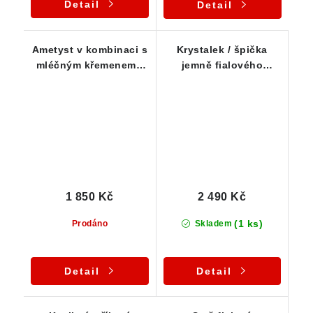
Detail
Detail
Ametyst v kombinaci s
Krystalek / špička
mléčným křemenem -
jemně fialového
Stříbrný přívěsek
ametystu z Nového
Veselí - Přívěsek
1 850 Kč
2 490 Kč
(1 ks)
Prodáno
Skladem
Detail
Detail