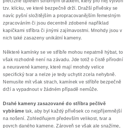
precizně opleten stříbrným drátkem, který pro něj vytvoří
tzv. klícku, ve které bezpečně drží. Dražší přívěsky se
navíc pyšní složitějším a propracovanějším řemeslným
zpracováním či jsou decentně zdobené například
kapičkami stříbra či jinými zajímavostmi. Mnohdy jsou v
nich také zasazeny unikátní kameny.
Některé kamínky se ve stříbře mohou nepatrně hýbat, to
však rozhodně není na závadu. Jde totiž o čistě přírodní
a neuravené kameny, které mají mnohdy velice
specifický tvar a nelze je tedy uchytit zcela nehybně.
Nemusíte mít však strach, kamínek ve stříbře bezpečně
drží a vypadnout v žádném případě nemůže.
Drahé kameny zasazované do stříbra pečlivě
vybíráme
tak, aby byl každý přívěsek co nejpříjemnější
na nošení. Zohledňujem především velikost, tvar a
povrch daného kamene. Zároveň se však ale snažíme,