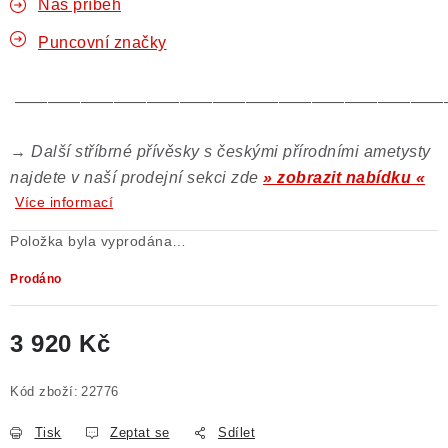
Náš příběh
Puncovní značky
——————————————————————————
→
Další stříbrné přívěsky s českými přírodními ametysty
najdete v naší prodejní sekci zde
» zobrazit nabídku «
Více informací
Položka byla vyprodána…
Prodáno
3 920 Kč
Měrná cena:
Kód zboží:
22776
Tisk
Zeptat se
Sdílet