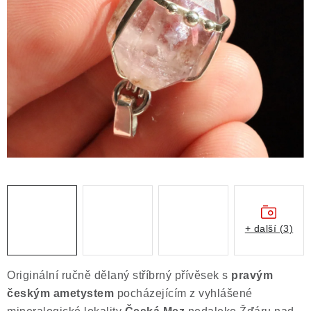
ČLÁNKY
NALEZIŠTĚ
NÁŠ PŘÍBĚH
VIDEOGALERIE
KONTAKT
MISTROVSKÉ KRYSTALY
Obchodní podmínky
Puncovní značky
+ další (3)
Ochrana osobních údajů
Výkup minerálů a drahých kamenů
Originální ručně dělaný stříbrný přívěsek s
pravým
Formulář pro uplatnění reklamace
českým ametystem
pocházejícím z vyhlášené
Formulář pro odstoupení od smlouvy