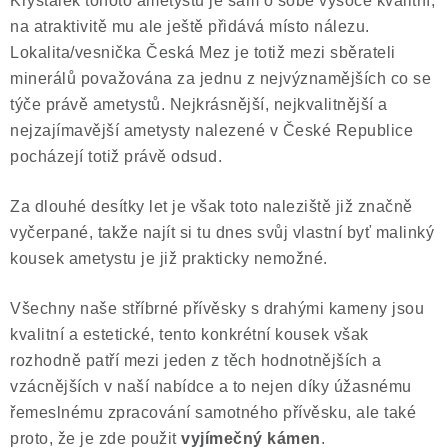
Krystalek tohoto ametystu je sám o sobě vysoce kvalitní,
na atraktivitě mu ale ještě přidává místo nálezu.
Lokalita/vesnička Česká Mez je totiž mezi sběrateli
minerálů považována za jednu z nejvýznamějších co se
týče právě ametystů. Nejkrásnější, nejkvalitnější a
nejzajímavější ametysty nalezené v České Republice
pocházejí totiž právě odsud.
Za dlouhé desítky let je však toto naleziště již značně
vyčerpané, takže najít si tu dnes svůj vlastní byť malinký
kousek ametystu je již prakticky nemožné.
Všechny naše stříbrné přívěsky s drahými kameny jsou
kvalitní a estetické, tento konkrétní kousek však
rozhodně patří mezi jeden z těch hodnotnějších a
vzácnějších v naší nabídce a to nejen díky úžasnému
řemeslnému zpracování samotného přívěsku, ale také
proto, že je zde použit
vyjímečný kámen
.