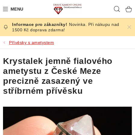
Přejít
Hleda
na
obsah
Novinka. Při nákupu nad
ČESKÉ KAMENY
1500 Kč doprava zdarma!
ŠPERKY
Přívěsky s ametystem
KAMENY ZE SVĚTA
Krystalek jemně fialového
ametystu z České Meze
BROUŠENÉ
precizně zasazený ve
SLEVY
stříbrném přívěsku
ÚČINKY
KRYSTALY