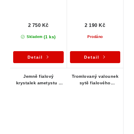
2 750 Kč
2 190 Kč
(1 ks)
Skladem
Prodáno
Detail
Detail
Jemně fialový
Tromlovaný valounek
krystalek ametystu z
sytě fialového
České Meze na
ametystu z Vysočiny -
Vysočině - Stříbrný
Přívěsek
přívěsek