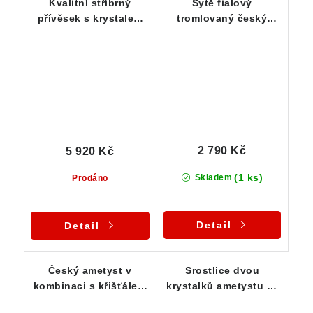
Kvalitní stříbrný
Sytě fialový
přívěsek s krystalem
tromlovaný český
sytě fialového
ametyst ve stříbrném
ametystu v lehké
přívěsku
kombinaci s křemenem
- Česká Mez
2 790 Kč
5 920 Kč
(1 ks)
Skladem
Prodáno
Detail
Detail
Český ametyst v
Srostlice dvou
kombinaci s křišťálem
krystalků ametystu ve
- Tromlovaný valounek
stříbrném přívěsku