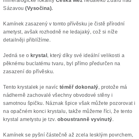
mineralogické lokality
Česká Mez
nedaleko Žďáru nad
Poučení o právu na odstoupení od smlouvy
Sázavou
(Vysočina).
Kamínek zasazený v tomto přívěsku je čistě přírodní
ametyst, avšak rozhodně ne ledajaký, což si níže
detailněji přiblížíme.
Jedná se o
krystal
, který díky své ideální velikosti a
pěknému buclatému tvaru, byl přímo předurčen na
zasazení do přívěsku.
Tento krystalek je navíc
téměř dokonalý
, protože má
nádherně zachovalé všechny obvodové stěny i
samotnou špičku. Náznak špice však můžete pozorovat i
na opačném konci krystalu, takže můžeme říci, že tento
krystal ametystu je tzv.
oboustranně vyvinutý
.
Kamínek se pyšní částečně až zcela lesklým povrchem,