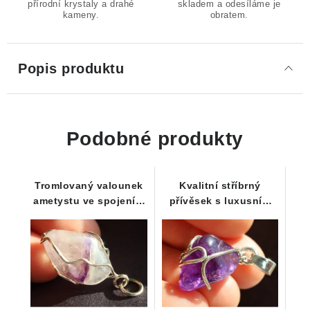
přírodní krystaly a drahé
skladem a odesíláme je
kameny.
obratem.
Popis produktu
Podobné produkty
Tromlovaný valounek
Kvalitní stříbrný
ametystu ve spojení s
přívěsek s luxusním
křišťálem - přívěsek
českým tromlovaným
ametystem