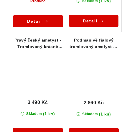
(1 ks)
Skladem
Prodáno
Detail
Detail
Pravý český ametyst -
Podmanivě fialový
Tromlovaný krásně
tromlovaný ametyst ve
fialový valounek -
zdobeném stříbrném
Přívěsek
přívěsku
3 490 Kč
2 860 Kč
(1 ks)
(1 ks)
Skladem
Skladem