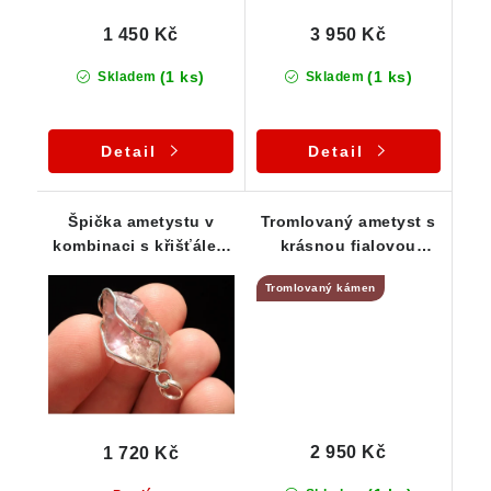
1 450 Kč
3 950 Kč
(1 ks)
(1 ks)
Skladem
Skladem
Detail
Detail
Špička ametystu v
Tromlovaný ametyst s
kombinaci s křišťálem
krásnou fialovou
- stříbrný přívěsek -
barvou - stříbrný
Tromlovaný kámen
Česká Mez
přívěsek
2 950 Kč
1 720 Kč