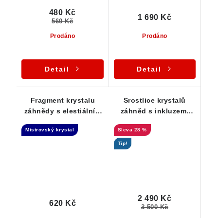
480 Kč
1 690 Kč
560 Kč
Prodáno
Prodáno
Detail
Detail
Fragment krystalu
Srostlice krystalů
záhnědy s elestiálním
záhněd s inkluzemi
růstem - barevná duha
ametystu - sběratelská
Mistrovský krystal
28 %
rarita z České Meze na
Vysočině
Tip!
2 490 Kč
620 Kč
3 500 Kč