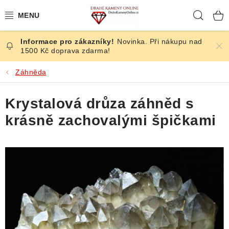
Přejít
Hleda
na
obsah
Novinka. Při nákupu nad
ČESKÉ KAMENY
1500 Kč doprava zdarma!
ŠPERKY
Záhněda
KAMENY ZE SVĚTA
Krystalová drůza záhněd s
krásně zachovalými špičkami
BROUŠENÉ
SLEVY
ÚČINKY
KRYSTALY