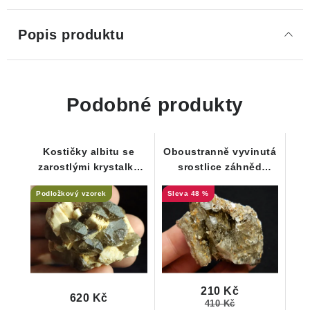
Popis produktu
Podobné produkty
Kostičky albitu se
Oboustranně vyvinutá
zarostlými krystalky
srostlice záhněd
záhněd a černým
zdobená šupinkami
Podložkový vzorek
48 %
turmalínem
muskovitu
210 Kč
620 Kč
410 Kč