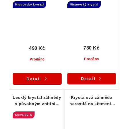
Mistrovský krystal
Mistrovský krystal
Náznak Elestialu
780 Kč
490 Kč
Prodáno
Prodáno
Detail
Detail
Lesklý krystal záhnědy
Krystalová záhněda
s půvabným vnitřním
narostlá na křemeni -
světem z oblasti Suky
Náznak Elestialu
32 %