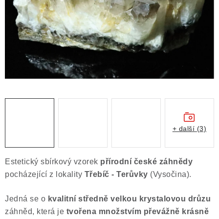
ČLÁNKY
NALEZIŠTĚ
NÁŠ PŘÍBĚH
VIDEOGALERIE
KONTAKT
MISTROVSKÉ KRYSTALY
+ další (3)
Obchodní podmínky
Puncovní značky
Estetický sbírkový vzorek
přírodní české záhnědy
Ochrana osobních údajů
pocházející z lokality
Třebíč - Terůvky
(Vysočina).
Výkup minerálů a drahých kamenů
Jedná se o
kvalitní středně velkou krystalovou drůzu
Formulář pro uplatnění reklamace
záhněd, která je
tvořena množstvím převážně krásně
Formulář pro odstoupení od smlouvy