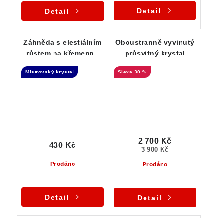
Detail
Detail
Záhněda s elestiálním
Oboustranně vyvinutý
růstem na křemenné
průsvitný krystal
základně
záhnědy s úžasnou
Mistrovský krystal
30 %
barevnou kombinací
2 700 Kč
430 Kč
3 900 Kč
Prodáno
Prodáno
Detail
Detail