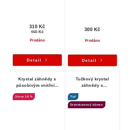
310 Kč
300 Kč
460 Kč
Prodáno
Prodáno
Detail
Detail
Krystal záhnědy s
Tužkový krystal
působivým vnitřním
záhnědy s
světem decentně
podmanivou barvou a
14 %
Tip!
zdobený muskovitem
drahokamovou
čistotou
Drahokamový kámen