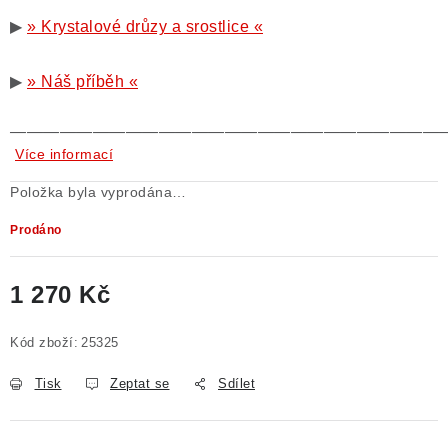
▶
» Krystalové drůzy a srostlice «
▶
» Náš příběh «
——————————————————————————
Více informací
Položka byla vyprodána…
Prodáno
1 270 Kč
Měrná cena:
Kód zboží:
25325
Tisk
Zeptat se
Sdílet