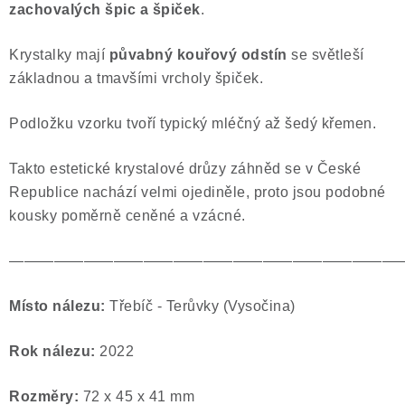
zachovalých špic a špiček
.
Poučení o právu na odstoupení od smlouvy
Krystalky mají
půvabný kouřový odstín
se světleší
základnou a tmavšími vrcholy špiček.
Podložku vzorku tvoří typický mléčný až šedý křemen.
Takto estetické krystalové drůzy záhněd se v České
Republice nachází velmi ojediněle, proto jsou podobné
kousky poměrně ceněné a vzácné.
——————————————————————————
Místo nálezu:
Třebíč - Terůvky (Vysočina)
Rok nálezu:
2022
Rozměry:
72 x 45 x 41 mm