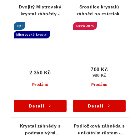
Dvojitý Mistrovský
Srostlice krystalů
krystal záhnědy -
záhněd na estetické
Elestial + Samoléčitel
podložce tvořené
Tip!
28 %
albitem, muskovitem a
černým turmalínem
Mistrovský krystal
700 Kč
2 350 Kč
980 Kč
Prodáno
Prodáno
Detail
Detail
Krystal záhnědy s
Podložková záhněda s
podmanivými
unikátním růstem -
kouřovými odstíny -
Elestial dar Andělů