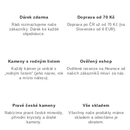
Dárek zdarma
Doprava od 70 Kč
Rádi rozmazlujeme naše
Doprava po ČR už od 70 Kč (na
zákazníky. Dárek ke každé
Slovensko od 4 EUR).
objednávce.
Kameny s rodným listem
Ověřený eshop
Každý kámen je unikát s
Ověřené recenze na Heurece od
„rodným listem“ (jeho název, rok
našich zákazníků mluví za nás.
a místo nálezu).
Pravé české kameny
Vše skladem
Nabízíme pravé české minerály,
Všechny naše produkty máme
přírodní krystaly a drahé
skladem a odesíláme je
kameny.
obratem.