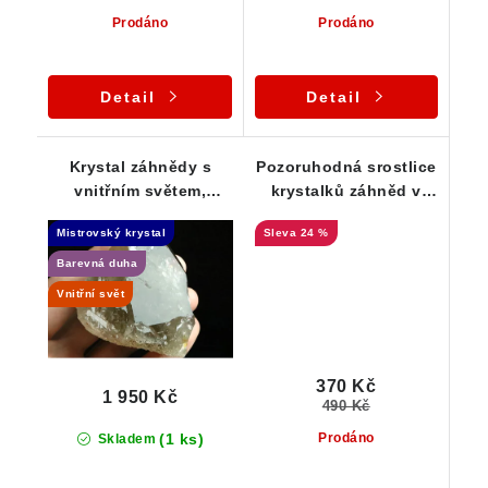
Prodáno
Prodáno
Detail
Detail
Krystal záhnědy s
Pozoruhodná srostlice
vnitřním světem,
krystalků záhněd v
duhou a dohojením -
estetické kombinaci s
Mistrovský krystal
24 %
Samoléčitel
muskovitem
Barevná duha
Vnitřní svět
370 Kč
1 950 Kč
490 Kč
(1 ks)
Prodáno
Skladem