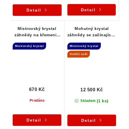
Detail
Detail
Mistrovský krystal
Mohutný krystal
záhnědy na křemeni -
záhnědy se začínajícím
Elestial dar Andělů
dohojením -
Mistrovský krystal
Mistrovský krystal
Samoléčitel
Vnitřní svět
670 Kč
12 500 Kč
(1 ks)
Prodáno
Skladem
Detail
Detail