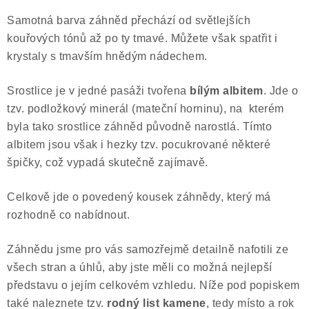
Samotná barva záhněd přechází od světlejších
kouřových tónů až po ty tmavé. Můžete však spatřit i
krystaly s tmavším hnědým nádechem.
Srostlice je v jedné pasáži tvořena
bílým albitem
. Jde o
tzv. podložkový minerál (mateční horninu), na kterém
byla tako srostlice záhněd původně narostlá. Tímto
albitem jsou však i hezky tzv. pocukrované některé
špičky, což vypadá skutečně zajímavě.
Celkově jde o povedený kousek záhnědy, který má
rozhodně co nabídnout.
Záhnědu jsme pro vás samozřejmě detailně nafotili ze
všech stran a úhlů, aby jste měli co možná nejlepší
představu o jejím celkovém vzhledu. Níže pod popiskem
také naleznete tzv.
rodný list kamene
, tedy místo a rok