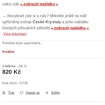
sekci zde
» zobrazit nabídku «
→
Nevybrali jste si u nás? Mrkněte ještě na náš
spřízněný eshop
České Krystaly
a jeho nabídku
českých přírodních záhněd
» zobrazit nabídku «
Více informací
Položka byla vyprodána…
Prodáno
1 900 Kč
–56 %
820 Kč
Měrná cena:
Kód zboží:
21735
Tisk
Zeptat se
Sdílet