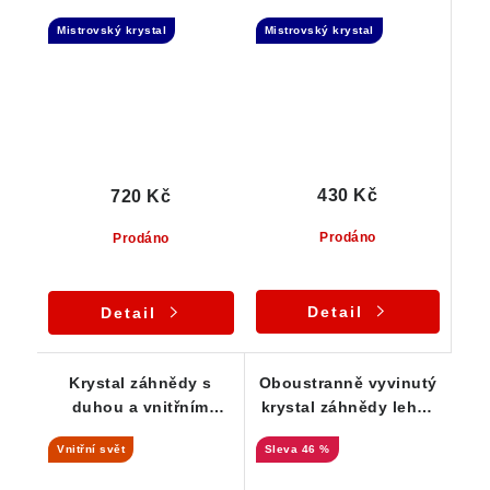
vnitřním světem
základně
Mistrovský krystal
Mistrovský krystal
430 Kč
720 Kč
Prodáno
Prodáno
Detail
Detail
Krystal záhnědy s
Oboustranně vyvinutý
duhou a vnitřním
krystal záhnědy lehce
světem - náznak
zakalený křemenem a
Vnitřní svět
46 %
Elestialu
porostlý muskovitem