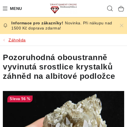
Přejít
Hleda
na
obsah
Novinka. Při nákupu nad
ČESKÉ KAMENY
1500 Kč doprava zdarma!
ŠPERKY
Záhněda
KAMENY ZE SVĚTA
Pozoruhodná oboustranně
vyvinutá srostlice krystalků
BROUŠENÉ
záhněd na albitové podložce
SLEVY
ÚČINKY
56 %
KRYSTALY