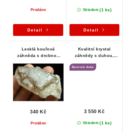
(1 ks)
Prodáno
Skladem
Detail
Detail
Lesklá kouřová
Kvalitní krystal
záhněda s drobnou
záhnědy s duhou,
barevnou duhou na
Klíčovým vtiskem a
Barevná duha
mateční hornině
propadlým oknem
3 550 Kč
340 Kč
(1 ks)
Skladem
Prodáno