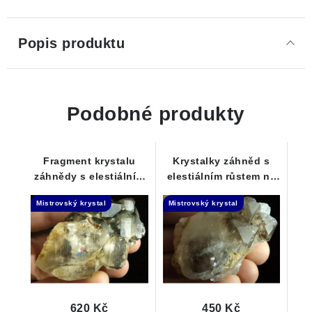
Popis produktu
Podobné produkty
Fragment krystalu
Krystalky záhněd s
záhnědy s elestiálním
elestiálním růstem na
růstem - barevná duha
křemenné podložce
Mistrovský krystal
Mistrovský krystal
620 Kč
450 Kč