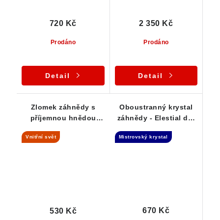
720 Kč
2 350 Kč
Prodáno
Prodáno
Detail
Detail
Zlomek záhnědy s
Oboustranný krystal
příjemnou hnědou
záhnědy - Elestial dar
barvou a hezkým
Andělů
Vnitřní svět
Mistrovský krystal
vnitřním světem
670 Kč
530 Kč