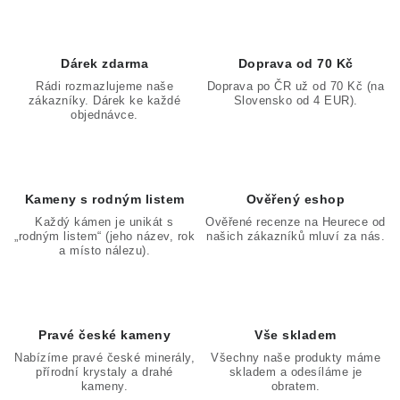
Dárek zdarma
Doprava od 70 Kč
Rádi rozmazlujeme naše
Doprava po ČR už od 70 Kč (na
zákazníky. Dárek ke každé
Slovensko od 4 EUR).
objednávce.
Kameny s rodným listem
Ověřený eshop
Každý kámen je unikát s
Ověřené recenze na Heurece od
„rodným listem“ (jeho název, rok
našich zákazníků mluví za nás.
a místo nálezu).
Pravé české kameny
Vše skladem
Nabízíme pravé české minerály,
Všechny naše produkty máme
přírodní krystaly a drahé
skladem a odesíláme je
kameny.
obratem.