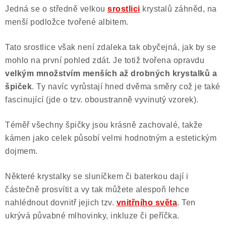
Jedná se o středně velkou
srostlici
krystalů záhněd, na
Poučení o právu na odstoupení od smlouvy
menší podložce tvořené albitem.
Tato srostlice však není zdaleka tak obyčejná, jak by se
mohlo na první pohled zdát. Je totiž tvořena opravdu
velkým množstvím menších až drobných krystalků a
špiček
. Ty navíc vyrůstají hned dvěma směry což je také
fascinující (jde o tzv. oboustranně vyvinutý vzorek).
Téměř všechny špičky jsou krásně zachovalé, takže
kámen jako celek působí velmi hodnotným a estetickým
dojmem.
Některé krystalky se sluníčkem či baterkou dají i
částečně prosvítit a vy tak můžete alespoň lehce
nahlédnout dovnitř jejich tzv.
vnitřního světa
. Ten
ukrývá půvabné mlhovinky, inkluze či peříčka.