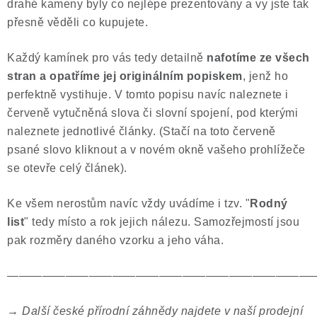
drahé kameny byly co nejlépe prezentovány a vy jste tak
přesně věděli co kupujete.
Každý kamínek pro vás tedy detailně
nafotíme ze všech
stran a opatříme jej originálním popiskem
, jenž ho
perfektně vystihuje. V tomto popisu navíc naleznete i
červeně vytučněná slova či slovní spojení, pod kterými
naleznete jednotlivé články. (Stačí na toto červeně
psané slovo kliknout a v novém okně vašeho prohlížeče
se otevře celý článek).
Ke všem nerostům navíc vždy uvádíme i tzv. "
Rodný
list
" tedy místo a rok jejich nálezu. Samozřejmostí jsou
pak rozměry daného vzorku a jeho váha.
——————————————————————————
→
Další české přírodní záhnědy najdete v naší prodejní