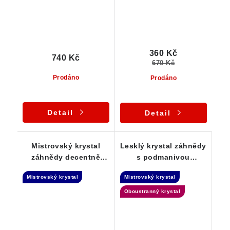
360 Kč
740 Kč
670 Kč
Prodáno
Prodáno
Detail
Detail
Mistrovský krystal
Lesklý krystal záhnědy
záhnědy decentně
s podmanivou
protkaný křemenem -
kouřovou barvou -
Mistrovský krystal
Mistrovský krystal
Elestial
Elestial
Oboustranný krystal