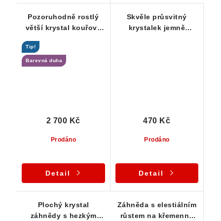
Pozoruhodně rostlý
Skvěle průsvitný
větší krystal kouřové
krystalek jemně
záhnědy nevšedně
kouřové záhnědy
Tip!
protkaný limonitem
Barevná duha
2 700 Kč
470 Kč
Prodáno
Prodáno
Detail
Detail
Plochý krystal
Záhněda s elestiálním
záhnědy s hezkým
růstem na křemenné