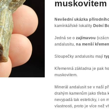
muskovitem
Nevšední ukázka přírodního
kamínkářské lokality
Dolní Bo
Jedná se o
zajímavou
(vzácn
andalusitu,
na menší křeme
Sloupečky andalusitu mají
ty
Křemenná základna je pak ho
muskovitem.
Minerál andalusit se v naší p
drahým kamenům jako třeba k
nevypadá tak esteticky, i on 
vlastnosti, proto je více než v