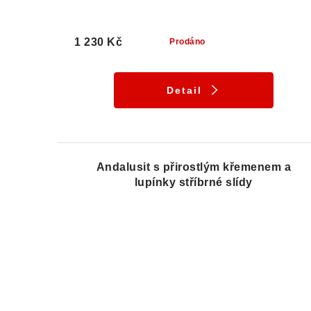
1 230 Kč
Prodáno
Detail
Andalusit s přirostlým křemenem a
lupínky stříbrné slídy