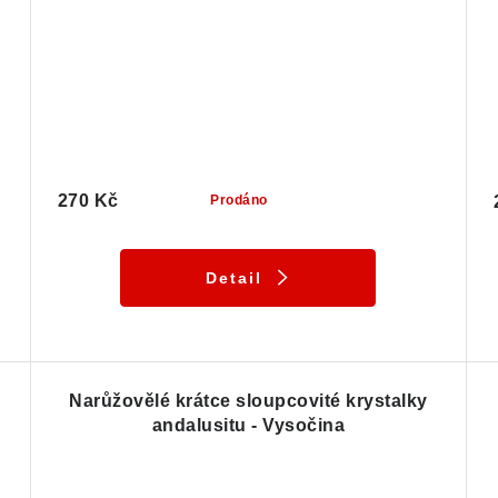
270 Kč
Prodáno
Detail
Narůžovělé krátce sloupcovité krystalky
andalusitu - Vysočina