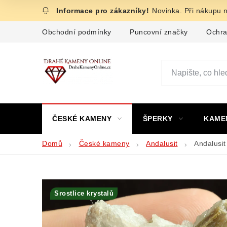
Přejít
Novinka. Při nákupu 
na
obsah
Obchodní podmínky
Puncovní značky
Ochra
ČESKÉ KAMENY
ŠPERKY
KAME
Domů
České kameny
Andalusit
Andalusit
Srostlice krystalů