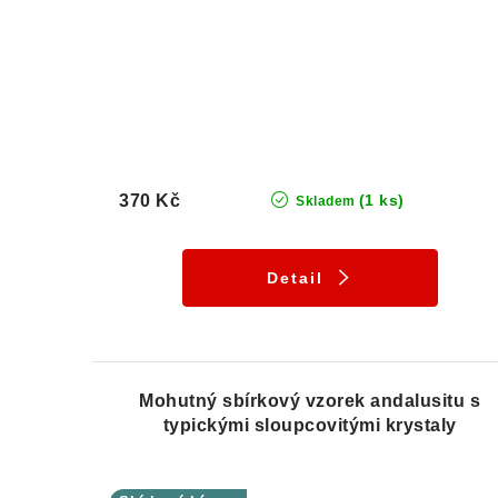
370 Kč
(1 ks)
Skladem
Detail
Mohutný sbírkový vzorek andalusitu s
typickými sloupcovitými krystaly