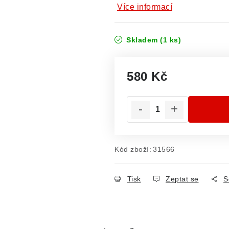
Více informací
Skladem
(1 ks)
580 Kč
Měrná cena:
Kód zboží:
31566
Tisk
Zeptat se
S