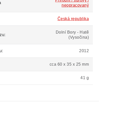
Přírodní / surový /
a
neopracovaný
Česká republika
Dolní Bory - Hatě
zu:
(Vysočina)
u:
2012
cca 60 x 35 x 25 mm
41 g