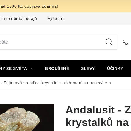
nad 1500 Kč doprava zdarma!
na osobních údajů
Výkup minerálů a drahých kamenů
F
NY ZE SVĚTA
BROUŠENÉ
SLEVY
ÚČINKY
 - Zajímavá srostlice krystalků na křemeni s muskovitem
Andalusit - 
krystalků na