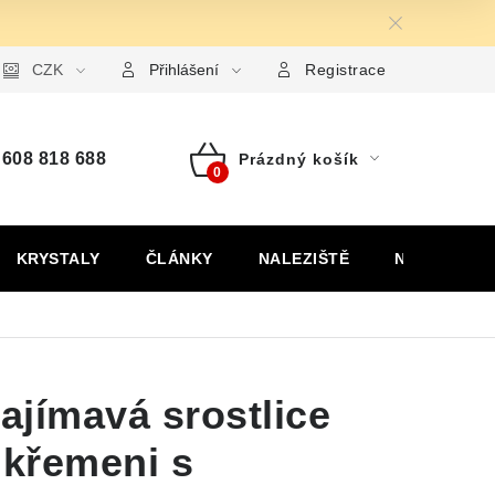
ormulář pro uplatnění reklamace
CZK
Formulář pro odstoupení od
Přihlášení
Registrace
608 818 688
Prázdný košík
Nákupní
košík
KRYSTALY
ČLÁNKY
NALEZIŠTĚ
NÁŠ PŘÍBĚH
Zajímavá srostlice
 křemeni s