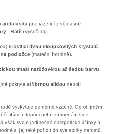
 andalusitu
pocházející z věhlasné
ry - Hatě
(Vysočina).
ou)
srostlici dvou sloupcovitých krystalů
nné podložce
(mateční hornině).
pickou tmaší narůžovělou až šedou barvu
.
jně pokrytá
stříbrnou slídou
neboli
řírodě vyskytuje poměrně vzácně. Oproti jiným
řišťálům, citrínům nebo záhnědám sice
má však svoje jedinečné energetické účinky a
hodné si jej také pořídit do své sbírky nerostů.