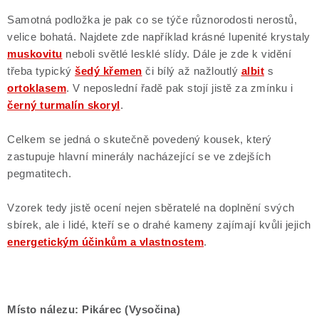
Samotná podložka je pak co se týče různorodosti nerostů,
velice bohatá. Najdete zde například krásné lupenité krystaly
muskovitu
neboli světlé lesklé slídy. Dále je zde k vidění
třeba typický
šedý křemen
či bílý až nažloutlý
albit
s
ortoklasem
. V neposlední řadě pak stojí jistě za zmínku i
černý turmalín skoryl
.
Celkem se jedná o skutečně povedený kousek, který
zastupuje hlavní minerály nacházející se ve zdejších
pegmatitech.
Vzorek tedy jistě ocení nejen sběratelé na doplnění svých
sbírek, ale i lidé, kteří se o drahé kameny zajímají kvůli jejich
energetickým účinkům a vlastnostem
.
Místo nálezu: Pikárec (Vysočina)