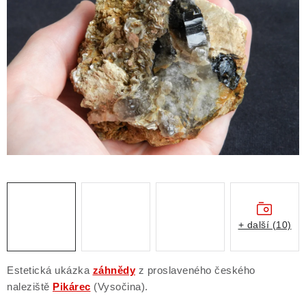
ČLÁNKY
NALEZIŠTĚ
NÁŠ PŘÍBĚH
VIDEOGALERIE
KONTAKT
MISTROVSKÉ KRYSTALY
Obchodní podmínky
Puncovní značky
+ další (10)
Ochrana osobních údajů
Výkup minerálů a drahých kamenů
Estetická ukázka
záhnědy
z proslaveného českého
Formulář pro uplatnění reklamace
naleziště
Pikárec
(Vysočina).
Formulář pro odstoupení od smlouvy