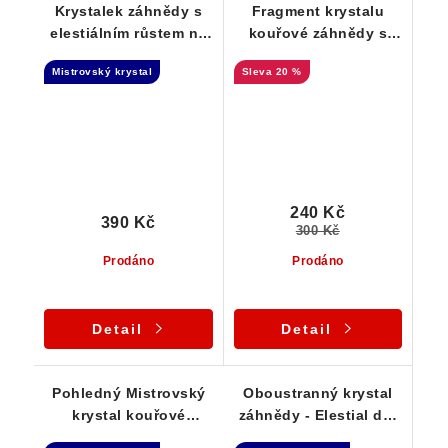
Krystalek záhnědy s
Fragment krystalu
elestiálním růstem na
kouřové záhnědy s
mateční hornině
pestrobarevnou duhou
Mistrovský krystal
20 %
240 Kč
390 Kč
300 Kč
Prodáno
Prodáno
Detail
Detail
Pohledný Mistrovský
Oboustranný krystal
krystal kouřové
záhnědy - Elestial dar
záhnědy na křemeni -
Andělů