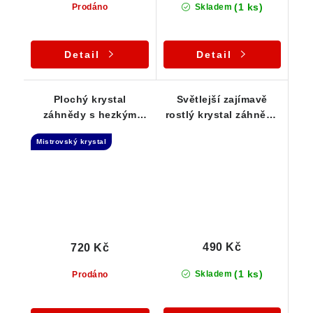
(1 ks)
Prodáno
Skladem
Detail
Detail
Plochý krystal
Světlejší zajímavě
záhnědy s hezkým
rostlý krystal záhnědy
vnitřním světem
z Vysočiny
Mistrovský krystal
490 Kč
720 Kč
(1 ks)
Skladem
Prodáno