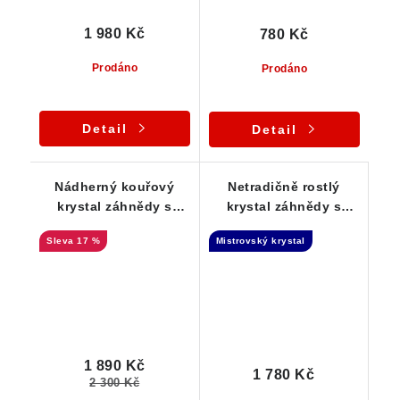
1 980 Kč
780 Kč
Prodáno
Prodáno
Detail
Detail
Nádherný kouřový
Netradičně rostlý
krystal záhnědy s
krystal záhnědy s
barevnými duhami
krásným dohojením -
17 %
Mistrovský krystal
Samoléčitel
1 890 Kč
1 780 Kč
2 300 Kč