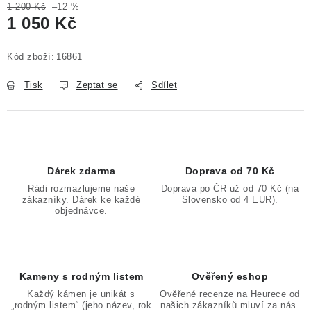
1 200 Kč
–12 %
1 050 Kč
Měrná cena:
Kód zboží:
16861
Tisk
Zeptat se
Sdílet
Dárek zdarma
Doprava od 70 Kč
Rádi rozmazlujeme naše
Doprava po ČR už od 70 Kč (na
zákazníky. Dárek ke každé
Slovensko od 4 EUR).
objednávce.
Kameny s rodným listem
Ověřený eshop
Každý kámen je unikát s
Ověřené recenze na Heurece od
„rodným listem“ (jeho název, rok
našich zákazníků mluví za nás.