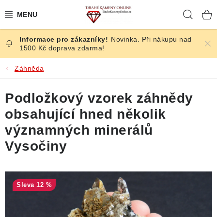
Přejít
Hleda
na
obsah
Novinka. Při nákupu nad
ČESKÉ KAMENY
1500 Kč doprava zdarma!
ŠPERKY
Záhněda
KAMENY ZE SVĚTA
Podložkový vzorek záhnědy
obsahující hned několik
BROUŠENÉ
významných minerálů
SLEVY
Vysočiny
ÚČINKY
12 %
KRYSTALY