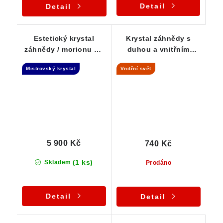
Detail
Detail
Estetický krystal
Krystal záhnědy s
záhnědy / morionu na
duhou a vnitřním
křemeni - Elestial +
světem - náznak
Mistrovský krystal
Vnitřní svět
Samoléčitel
Elestialu
5 900 Kč
740 Kč
(1 ks)
Skladem
Prodáno
Detail
Detail