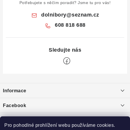
Potřebujete s něčím poradit? Jsme tu pro vás!
dolnibory
@
seznam.cz
608 818 688
Z
á
Informace
p
a
Obchodní podmínky
Facebook
t
Puncovní značky
í
Ochrana osobních údajů
Pro pohodlné prohlížení webu používáme cookies.
Toplist