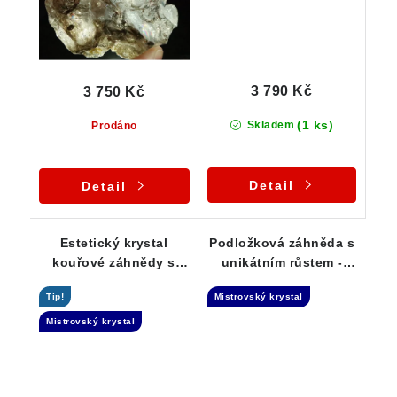
3 790 Kč
3 750 Kč
(1 ks)
Skladem
Prodáno
Detail
Detail
Estetický krystal
Podložková záhněda s
kouřové záhnědy s
unikátním růstem -
propadlým oknem -
Elestial dar Andělů
Tip!
Mistrovský krystal
Elestial
Mistrovský krystal