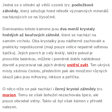
Jedná se o střední až větší vzorek tzv.
podložkové
Poučení o právu na odstoupení od smlouvy
záhnědy
, který sdružuje hned několik významných minerálů
nacházejících se na Vysočině.
Dominantou tohoto kamene jsou
dva menší krystaly
hnědých až kouřových záhněd
, které se nachází na
samém vrcholu. Oba krystalky jsou nádherně zachovalé a
prakticky nepoškozené (mají pouze velice nepatrně odřenou
špičku). Jejich povrch je celý lesklý, takže pokud je
prosvítíte baterkou, můžete i poměrně dobře nahlédnout
dovnitř a pozorovat tak jejich drobný
vnitřní svět
. Ten ukrývá
místy slušnou čistotu, především pak ale množství různých
úkazů jako jsou mlhoviny, inkluze a peříčka.
O něco níže se pak nachází i
černý krystal záhnědy
tzv.
morion
. Tomu se však bohužel nezachovala špice, ale
pouze obvodoé stěny. Takto už byl však kámen v přírodě
nalezen.