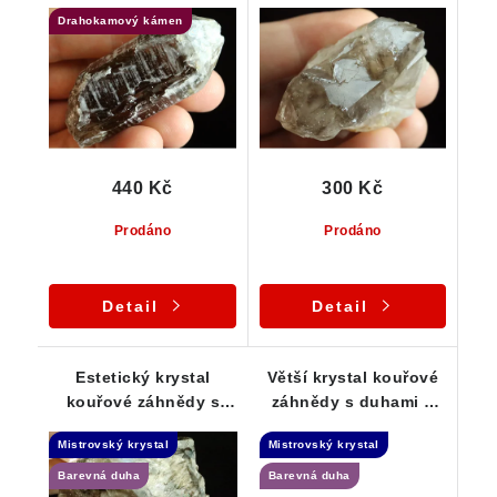
povlakem mléčného
Náznak Elestialu
Drahokamový kámen
křemene
440 Kč
300 Kč
Prodáno
Prodáno
Detail
Detail
Estetický krystal
Větší krystal kouřové
kouřové záhnědy s
záhnědy s duhami a
duhami a propadlými
drobným apatitem -
Mistrovský krystal
Mistrovský krystal
okny - Elestial
Elestial
Barevná duha
Barevná duha