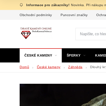
Přejít
Novinka. Při nákupu 
na
obsah
Obchodní podmínky
Puncovní značky
Ochra
ČESKÉ KAMENY
ŠPERKY
KAME
Domů
České kameny
Záhněda
Dlouhý kr