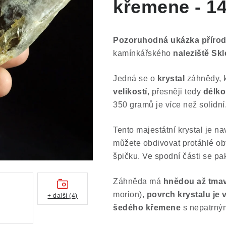
křemene - 1
Pozoruhodná ukázka přírod
kamínkářského
naleziště Sk
Jedná se o
krystal
záhnědy, 
velikostí
, přesněji tedy
délko
350 gramů je více než solidní
Tento majestátní krystal je na
můžete obdivovat protáhlé ob
špičku. Ve spodní části se pak
Záhněda má
hnědou až tma
morion),
povrch krystalu je
+ další (4)
šedého křemene
s nepatrným