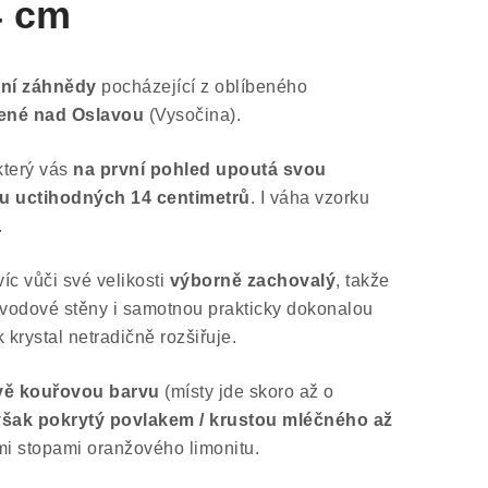
4 cm
ní záhnědy
pocházející z oblíbeného
lené nad Oslavou
(Vysočina).
který vás
na první pohled upoutá svou
u uctihodných 14 centimetrů
. I váha vzorku
.
víc vůči své velikosti
výborně zachovalý
, takže
vodové stěny i samotnou prakticky dokonalou
 krystal netradičně rozšiřuje.
vě kouřovou barvu
(místy jde skoro až o
 však pokrytý povlakem / krustou mléčného až
i stopami oranžového limonitu.