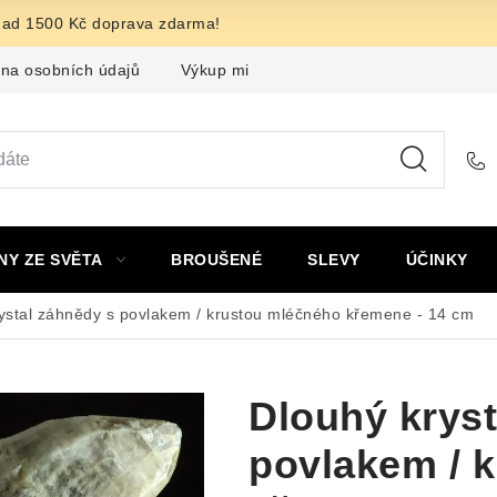
nad 1500 Kč doprava zdarma!
na osobních údajů
Výkup minerálů a drahých kamenů
F
NY ZE SVĚTA
BROUŠENÉ
SLEVY
ÚČINKY
ystal záhnědy s povlakem / krustou mléčného křemene - 14 cm
Dlouhý kryst
povlakem / 