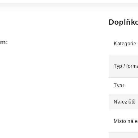
Doplňko
em:
Kategorie
Typ / form
Tvar
Naleziště
Místo nále