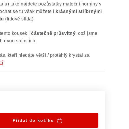
talu) také najdete pozůstatky mateční horniny v
Kochat se tu však můžete i
krásnými stříbrnými
tu
(lidově slída).
tento kousek i
částečně průsvitný
, což jsme
ch dvou snímcích.
ás, kteří hledáte větší / protáhlý krystal za
cí
Přidat do košíku