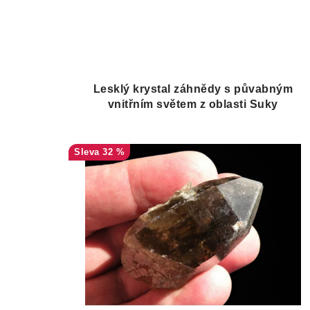
Lesklý krystal záhnědy s půvabným
vnitřním světem z oblasti Suky
32 %