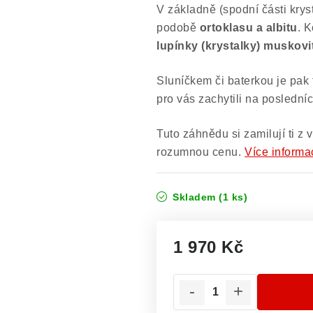
V základně (spodní části krys
podobě
ortoklasu a albitu
. 
lupínky (krystalky) muskovi
Sluníčkem či baterkou je pak 
pro vás zachytili na poslední
Tuto záhnědu si zamilují ti z v
rozumnou cenu.
Více informa
Skladem
(1 ks)
1 970 Kč
Měrná cena: