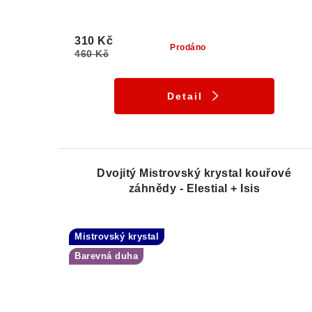
310 Kč
Prodáno
460 Kč
Detail
Dvojitý Mistrovský krystal kouřové
záhnědy - Elestial + Isis
Mistrovský krystal
Barevná duha