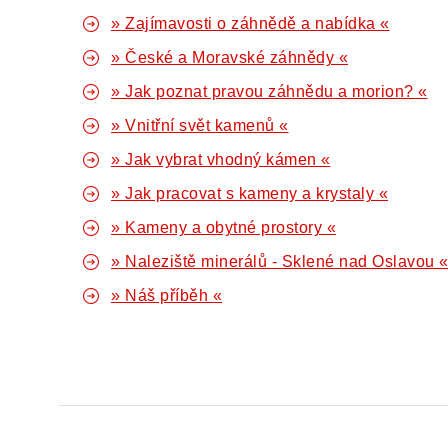
» Zajímavosti o záhnědě a nabídka «
» České a Moravské záhnědy «
» Jak poznat pravou záhnědu a morion? «
» Vnitřní svět kamenů «
» Jak vybrat vhodný kámen «
» Jak pracovat s kameny a krystaly «
» Kameny a obytné prostory «
» Naleziště minerálů - Sklené nad Oslavou 
» Náš příběh «