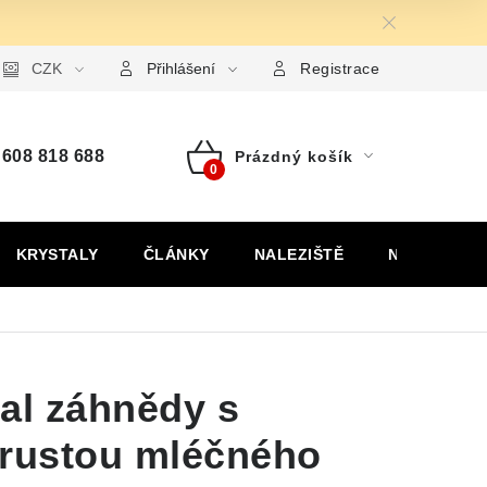
ormulář pro uplatnění reklamace
CZK
Formulář pro odstoupení od
Přihlášení
Registrace
608 818 688
Prázdný košík
Nákupní
košík
KRYSTALY
ČLÁNKY
NALEZIŠTĚ
NÁŠ PŘÍBĚH
al záhnědy s
krustou mléčného