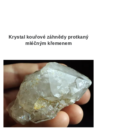
Krystal kouřové záhnědy protkaný
mléčným křemenem