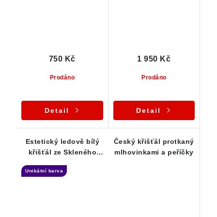
750 Kč
1 950 Kč
Prodáno
Prodáno
Detail
Detail
Estetický ledově bílý
Český křišťál protkaný
křišťál ze Skleného
mlhovinkami a peříčky
nad Oslavou -
Unikátní barva
Vysočina