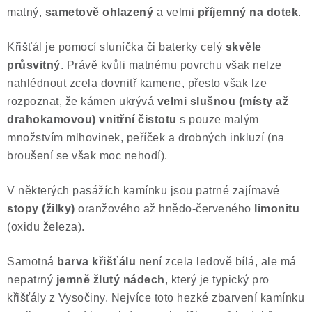
matný,
sametově ohlazený
a velmi
příjemný na dotek
.
Poučení o právu na odstoupení od smlouvy
Křišťál je pomocí sluníčka či baterky celý
skvěle
průsvitný
. Právě kvůli matnému povrchu však nelze
nahlédnout zcela dovnitř kamene, přesto však lze
rozpoznat, že kámen ukrývá
velmi slušnou (místy až
drahokamovou) vnitřní čistotu
s pouze malým
množstvím mlhovinek, peříček a drobných inkluzí (na
broušení se však moc nehodí).
V některých pasážích kamínku jsou patrné zajímavé
stopy (žilky)
oranžového až hnědo-červeného
limonitu
(oxidu železa).
Samotná
barva křišťálu
není zcela ledově bílá, ale má
nepatrný
jemně žlutý nádech
, který je typický pro
křišťály z Vysočiny. Nejvíce toto hezké zbarvení kamínku