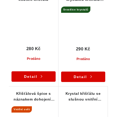
prostoupená
Srostlice krystalů
křemenem
280 Kč
290 Kč
Prodáno
Prodáno
Detail
Detail
Křišťálová špice s
Krystal křišťálu se
náznakem dohojení -
slušnou vnitřní
Bobrůvka
čistotou - Vysočina
Vnitřní svět