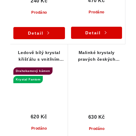
470 Kč
240 Kč
Prodáno
Prodáno
Detail
Detail
Ledově bílý krystal
Malinké krystaly
křišťálu s vnitřním
pravých českých
Fantomem - ČR
křišťálů - Sestava
Drahokamový kámen
čítající 10 ks
Krystal Fantom
620 Kč
630 Kč
Prodáno
Prodáno