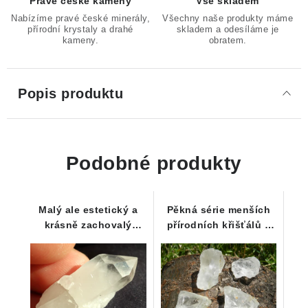
Pravé české kameny
Vše skladem
Nabízíme pravé české minerály,
Všechny naše produkty máme
přírodní krystaly a drahé
skladem a odesíláme je
kameny.
obratem.
Popis produktu
Podobné produkty
Malý ale estetický a
Pěkná série menších
krásně zachovalý
přírodních křišťálů s
krystalek ledového
dobrou průsvitností z
křišťálu
Vysočiny