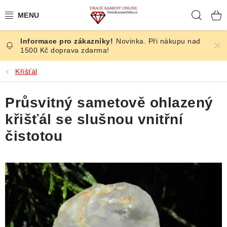
Přejít
Hleda
na
obsah
Novinka. Při nákupu nad
ČESKÉ KAMENY
1500 Kč doprava zdarma!
ŠPERKY
Křišťál
KAMENY ZE SVĚTA
Průsvitný sametově ohlazený
křišťál se slušnou vnitřní
BROUŠENÉ
čistotou
SLEVY
ÚČINKY
KRYSTALY