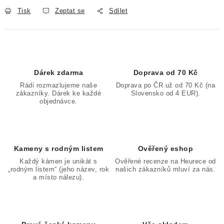
Tisk
Zeptat se
Sdílet
Dárek zdarma
Doprava od 70 Kč
Rádi rozmazlujeme naše
Doprava po ČR už od 70 Kč (na
zákazníky. Dárek ke každé
Slovensko od 4 EUR).
objednávce.
Kameny s rodným listem
Ověřený eshop
Každý kámen je unikát s
Ověřené recenze na Heurece od
„rodným listem“ (jeho název, rok
našich zákazníků mluví za nás.
a místo nálezu).