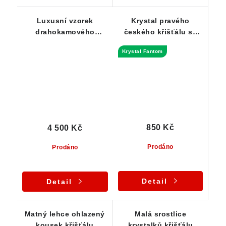
Luxusní vzorek
Krystal pravého
drahokamového
českého křišťálu se
křišťálu s ledově
zajímavou dvojitou
Krystal Fantom
průzračnou barvou a
špicí
sametově ohlazeným
povrchem
850 Kč
4 500 Kč
Prodáno
Prodáno
Detail
Detail
Matný lehce ohlazený
Malá srostlice
kousek křišťálu
krystalků křišťálu