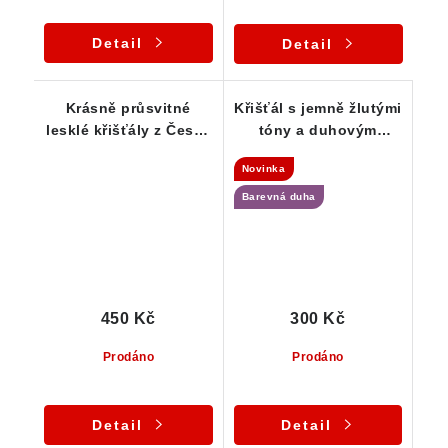
Detail
Detail
Krásně průsvitné
Křišťál s jemně žlutými
lesklé křišťály z České
tóny a duhovým
Republiky - Sada 3 ks
odleskem
Novinka
Barevná duha
450 Kč
300 Kč
Prodáno
Prodáno
Detail
Detail