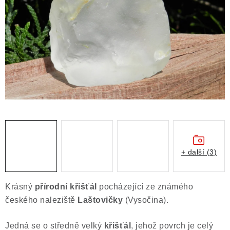
ČLÁNKY
NALEZIŠTĚ
NÁŠ PŘÍBĚH
VIDEOGALERIE
KONTAKT
MISTROVSKÉ KRYSTALY
+ další (3)
Obchodní podmínky
Puncovní značky
Ochrana osobních údajů
Krásný
přírodní křišťál
pocházející ze známého
Výkup minerálů a drahých kamenů
českého naleziště
Laštovičky
(Vysočina).
Formulář pro uplatnění reklamace
Jedná se o středně velký
křišťál
, jehož povrch je celý
Formulář pro odstoupení od smlouvy