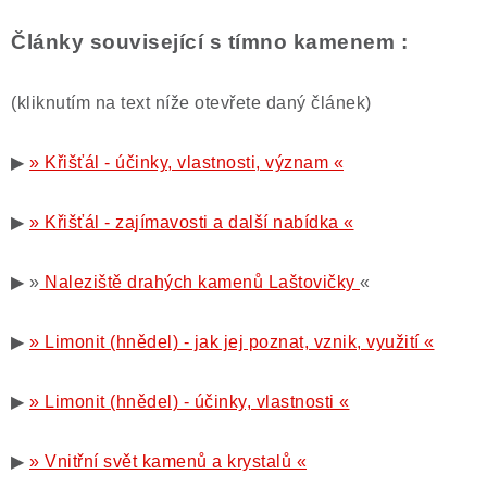
Články související s tímno kamenem :
(kliknutím na text níže otevřete daný článek)
▶
» Křišťál - účinky, vlastnosti, význam «
▶
» Křišťál - zajímavosti a další nabídka «
▶ »
Naleziště drahých kamenů Laštovičky
«
▶
» Limonit (hnědel) - jak jej poznat, vznik, využití «
▶
» Limonit (hnědel) - účinky, vlastnosti «
▶
» Vnitřní svět kamenů a krystalů «