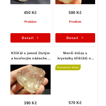
450 Kč
580 Kč
Prodáno
Prodáno
Detail
Detail
Křišťál s jemně žlutým
Menší drůza s
a kouřovým nádechem
krystalky křišťálů na
- Vysočina
křemenné základně -
Krystalová drůza
Stará Červená Voda
570 Kč
390 Kč