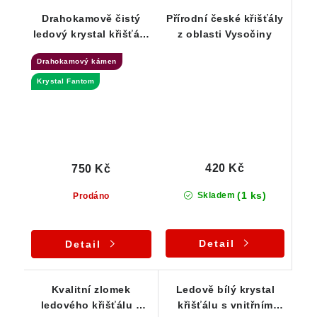
Drahokamově čistý
Přírodní české křišťály
ledový krystal křišťálu
z oblasti Vysočiny
se vzácným Fantomem
Drahokamový kámen
Krystal Fantom
420 Kč
750 Kč
(1 ks)
Skladem
Prodáno
Detail
Detail
Kvalitní zlomek
Ledově bílý krystal
ledového křišťálu z
křišťálu s vnitřním