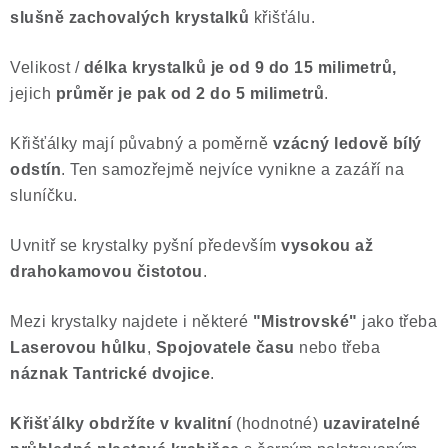
slušně zachovalých krystalků
křišťálu.
Poučení o právu na odstoupení od smlouvy
Velikost /
délka krystalků je
od 9 do 15 milimetrů,
jejich
průměr je pak od 2 do 5 milimetrů
.
Křišťálky mají půvabný a poměrně
vzácný ledově bílý
odstín
. Ten samozřejmě nejvíce vynikne a zazáří na
sluníčku.
Uvnitř se krystalky pyšní především
vysokou až
drahokamovou čistotou
.
Mezi krystalky najdete i některé
"Mistrovské"
jako třeba
Laserovou hůlku
,
Spojovatele času
nebo třeba
náznak Tantrické dvojice
.
Křišťálky obdržíte v kvalitní
(hodnotné)
uzaviratelné