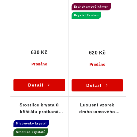
Vysočiny
Fantomem - ČR
Drahokamový kámen
Krystal Fantom
630 Kč
620 Kč
Prodáno
Prodáno
Detail
Detail
Srostlice krystalů
Luxusní vzorek
křišťálu protkaná
drahokamového
křemenem - Dow
křišťálu s ledově
Mistrovský krystal
krystal
průzračnou barvou a
sametově ohlazeným
Srostlice krystalů