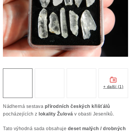
ČLÁNKY
NALEZIŠTĚ
NÁŠ PŘÍBĚH
VIDEOGALERIE
KONTAKT
MISTROVSKÉ KRYSTALY
+ další (1)
Obchodní podmínky
Puncovní značky
Ochrana osobních údajů
Nádherná sestava
přírodních českých křišťálů
Výkup minerálů a drahých kamenů
pocházejících z
lokality Žulová
v obasti Jeseníků.
Formulář pro uplatnění reklamace
Tato výhodná sada obsahuje
deset malých / drobných
Formulář pro odstoupení od smlouvy