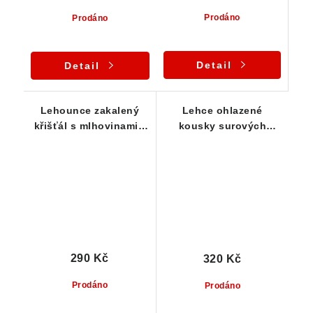
Prodáno
Prodáno
Detail
Detail
Lehounce zakalený
Lehce ohlazené
křišťál s mlhovinami -
kousky surových
Laštovičky
křišťálů - sada 3 ks
290 Kč
320 Kč
Prodáno
Prodáno