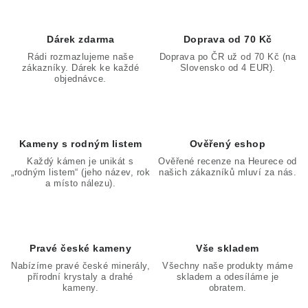
Dárek zdarma
Doprava od 70 Kč
Rádi rozmazlujeme naše
Doprava po ČR už od 70 Kč (na
zákazníky. Dárek ke každé
Slovensko od 4 EUR).
objednávce.
Kameny s rodným listem
Ověřený eshop
Každý kámen je unikát s
Ověřené recenze na Heurece od
„rodným listem“ (jeho název, rok
našich zákazníků mluví za nás.
a místo nálezu).
Pravé české kameny
Vše skladem
Nabízíme pravé české minerály,
Všechny naše produkty máme
přírodní krystaly a drahé
skladem a odesíláme je
kameny.
obratem.