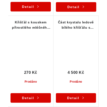
Detail
Detail
Křišťál s kouskem
Část krystalu ledově
přirostlého mléčného
bílého křišťálu s
křemene
krásným vnitřním
světem a velkou
barevnou duhou
270 Kč
4 500 Kč
Prodáno
Prodáno
Detail
Detail