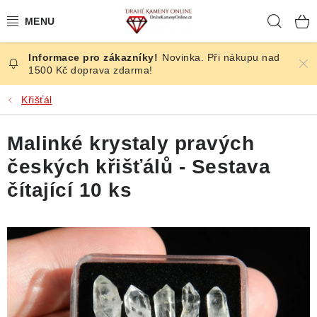
Přejít
Hleda
na
obsah
Novinka. Při nákupu nad
ČESKÉ KAMENY
1500 Kč doprava zdarma!
ŠPERKY
Křišťál
KAMENY ZE SVĚTA
Malinké krystaly pravých
českých křišťálů - Sestava
BROUŠENÉ
čítající 10 ks
SLEVY
ÚČINKY
KRYSTALY