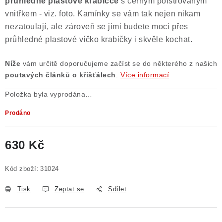
průhledné plastové krabičce
s černým polstrovaným
vnitřkem - viz. foto. Kamínky se vám tak nejen nikam
nezatoulají, ale zároveň se jimi budete moci přes
průhledné plastové víčko krabičky i skvěle kochat.
Níže
vám určitě doporučujeme začíst se do některého z našich
poutavých článků o křišťálech
.
Více informací
Položka byla vyprodána…
Prodáno
630 Kč
Měrná cena:
Kód zboží:
31024
Tisk
Zeptat se
Sdílet