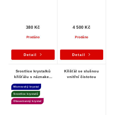
povrchem
380 Kč
4 500 Kč
Prodáno
Prodáno
Detail
Detail
Srostlice krystalků
Křišťál se slušnou
křišťálu s náznakem
vnitřní čistotou
Fantomu - ČR
Mistrovský krystal
Srostlice krystalů
Oboustranný krystal