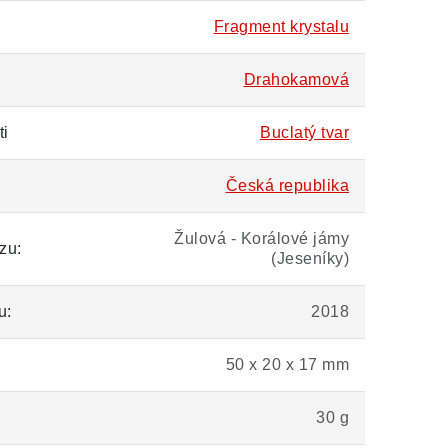
Fragment krystalu
Drahokamová
ti
Buclatý tvar
Česká republika
Žulová - Korálové jámy
zu:
(Jeseníky)
u:
2018
50 x 20 x 17 mm
30 g