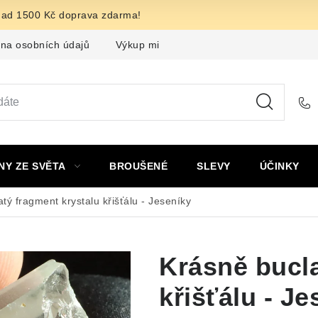
nad 1500 Kč doprava zdarma!
na osobních údajů
Výkup minerálů a drahých kamenů
F
NY ZE SVĚTA
BROUŠENÉ
SLEVY
ÚČINKY
tý fragment krystalu křišťálu - Jeseníky
Krásně bucla
křišťálu - Je