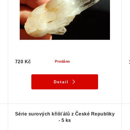
720 Kč
Prodáno
Detail
Série surových křišťálů z České Republiky
- 5 ks