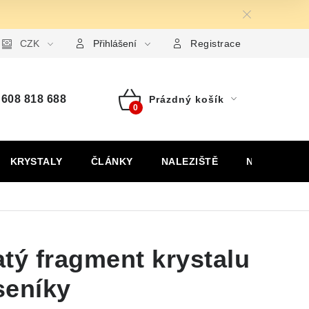
ormulář pro uplatnění reklamace
CZK
Formulář pro odstoupení od
Přihlášení
Registrace
608 818 688
Prázdný košík
Nákupní
košík
KRYSTALY
ČLÁNKY
NALEZIŠTĚ
NÁŠ PŘÍBĚH
tý fragment krystalu
seníky