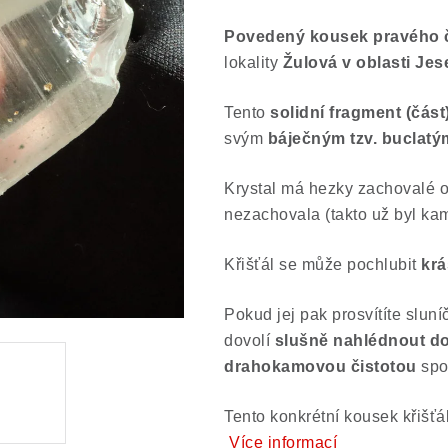
Povedený kousek pravého č
lokality
Žulová v oblasti Jes
Tento
solidní fragment (část)
svým
báječným tzv. buclatý
Krystal má hezky zachovalé 
nezachovala (takto už byl kam
Křišťál se může pochlubit
krá
Pokud jej pak prosvítíte slun
dovolí
slušně nahlédnout do
drahokamovou čistotou
spo
Tento konkrétní kousek křišťá
Více informací