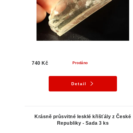
740 Kč
Prodáno
Detail
Krásně průsvitné lesklé křišťály z České
Republiky - Sada 3 ks