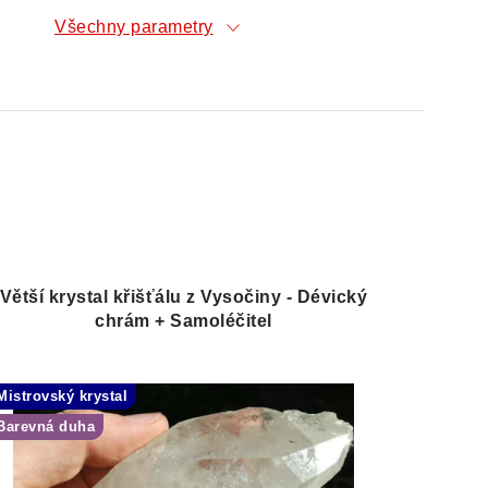
Všechny parametry
Větší krystal křišťálu z Vysočiny - Dévický
chrám + Samoléčitel
Mistrovský krystal
Barevná duha