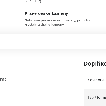
od 4 EUR).
Pravé české kameny
Nabízíme pravé české minerály, přírodní
krystaly a drahé kameny.
Doplňko
em:
Kategorie
Typ / form