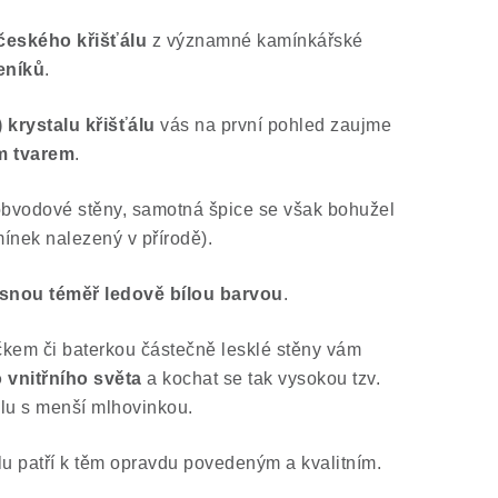
eského křišťálu
z významné kamínkářské
eníků
.
 krystalu křišťálu
vás na první pohled zaujme
m tvarem
.
obvodové stěny, samotná špice se však bohužel
ínek nalezený v přírodě).
snou téměř ledově bílou barvou
.
íčkem či baterkou částečně lesklé stěny vám
 vnitřního světa
a kochat se tak vysokou tzv.
lu s menší mlhovinkou.
lu patří k těm opravdu povedeným a kvalitním.