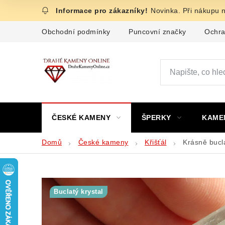
Přejít
Novinka. Při nákupu 
na
obsah
Obchodní podmínky
Puncovní značky
Ochra
ČESKÉ KAMENY
ŠPERKY
KAME
Domů
České kameny
Křišťál
Krásně bucla
Buclatý krystal