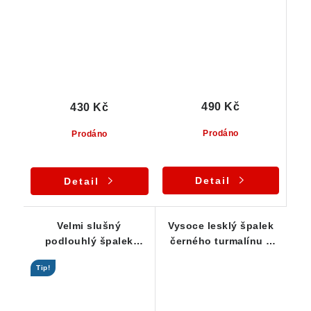
490 Kč
430 Kč
Prodáno
Prodáno
Detail
Detail
Velmi slušný
Vysoce lesklý špalek
podlouhlý špalek
černého turmalínu s
skorylu s leskem i
výrazným rýhováním -
Tip!
pěkným rýhováním
21 g