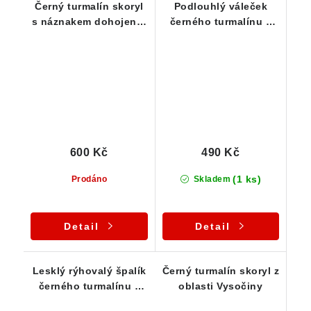
Černý turmalín skoryl
Podlouhlý váleček
s náznakem dohojení -
černého turmalínu s
23 g
krásným leskem - 16 g
600 Kč
490 Kč
(1 ks)
Prodáno
Skladem
Detail
Detail
Lesklý rýhovalý špalík
Černý turmalín skoryl z
černého turmalínu s
oblasti Vysočiny
drobným limonitem