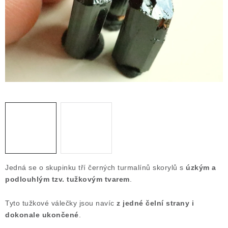
ČLÁNKY
NALEZIŠTĚ
NÁŠ PŘÍBĚH
VIDEOGALERIE
KONTAKT
MISTROVSKÉ KRYSTALY
Obchodní podmínky
Puncovní značky
Jedná se o skupinku tří černých turmalínů skorylů s
úzkým a
Ochrana osobních údajů
podlouhlým tzv. tužkovým tvarem
.
Výkup minerálů a drahých kamenů
Tyto tužkové válečky jsou navíc
z jedné čelní strany i
Formulář pro uplatnění reklamace
dokonale ukončené
.
Formulář pro odstoupení od smlouvy