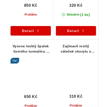
850 Kč
320 Kč
(1 ks)
Prodáno
Skladem
Detail
Detail
Vysoce lesklý špalek
Zajímavě rostlý
černého turmalínu s
váleček skorylu s
výrazným rýhováním -
albitem a muskovitem
Tip!
19 g
310 Kč
650 Kč
Prodáno
Prodáno