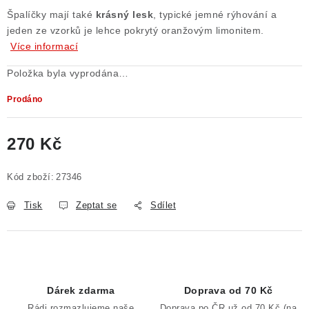
Špalíčky mají také
krásný lesk
, typické jemné rýhování a
Poučení o právu na odstoupení od smlouvy
jeden ze vzorků je lehce pokrytý oranžovým limonitem.
Více informací
Položka byla vyprodána…
Prodáno
270 Kč
Měrná cena:
Kód zboží:
27346
Tisk
Zeptat se
Sdílet
Dárek zdarma
Doprava od 70 Kč
Rádi rozmazlujeme naše
Doprava po ČR už od 70 Kč (na