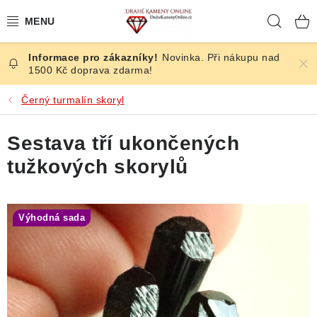
Přejít
Hleda
na
obsah
Novinka. Při nákupu nad
ČESKÉ KAMENY
1500 Kč doprava zdarma!
ŠPERKY
Černý turmalín skoryl
KAMENY ZE SVĚTA
Sestava tří ukončených
tužkových skorylů
BROUŠENÉ
SLEVY
Výhodná sada
ÚČINKY
KRYSTALY