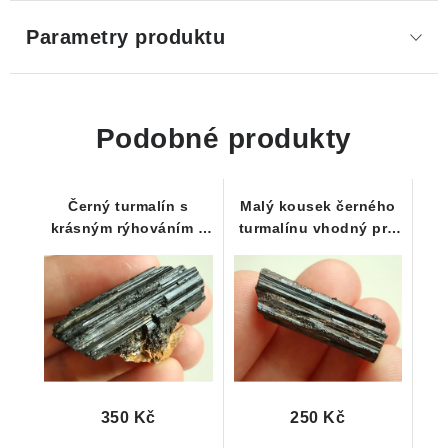
Parametry produktu
Podobné produkty
Černý turmalín s
Malý kousek černého
krásným rýhováním a
turmalínu vhodný pro
kouskem mateční
začátečníky
horniny
350 Kč
250 Kč