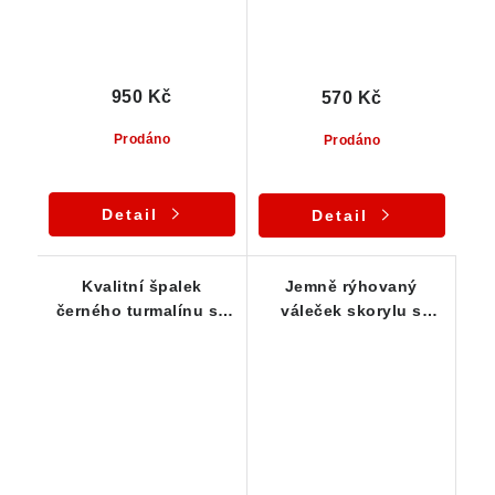
950 Kč
570 Kč
Prodáno
Prodáno
Detail
Detail
Kvalitní špalek
Jemně rýhovaný
černého turmalínu se
váleček skorylu s
zajímavým tvarem
drobným limonitem