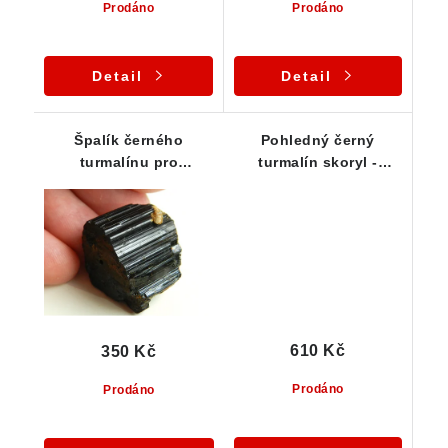
Prodáno
Prodáno
Detail
Detail
Špalík černého
Pohledný černý
turmalínu pro
turmalín skoryl -
začínající kamínkáře
Lesklý špalek s
rýhováním - 19 g
610 Kč
350 Kč
Prodáno
Prodáno