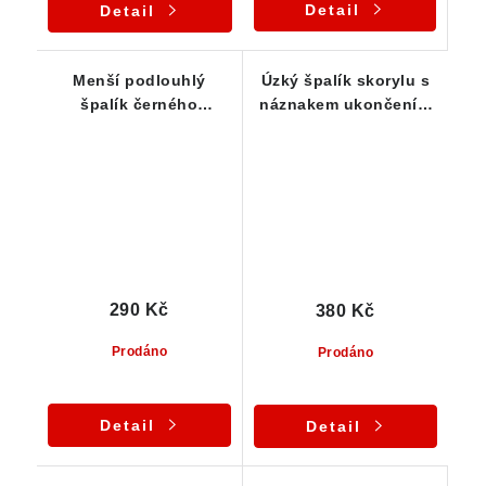
Detail
Detail
Menší podlouhlý
Úzký špalík skorylu s
špalík černého
náznakem ukončení a
turmalínu skorylu
povlakem muskovitu
290 Kč
380 Kč
Prodáno
Prodáno
Detail
Detail