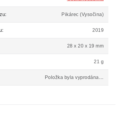
zu:
Pikárec (Vysočina)
u:
2019
28 x 20 x 19 mm
21 g
Položka byla vyprodána…