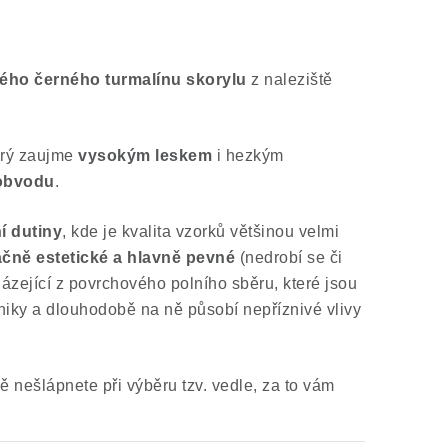
vého černého turmalínu skorylu
z naleziště
erý zaujme
vysokým leskem
i hezkým
 obvodu
.
í dutiny
, kde je kvalita vzorků většinou velmi
čně estetické a hlavně pevné
(nedrobí se či
ázející z povrchového polního sběru, které jsou
iky a dlouhodobě na ně působí nepříznivé vlivy
 nešlápnete při výběru tzv. vedle, za to vám