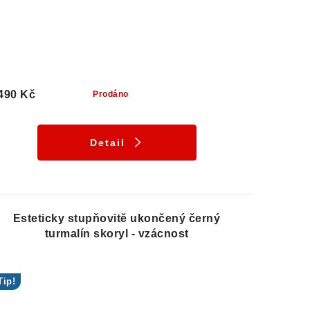
490 Kč
Prodáno
Detail
Esteticky stupňovitě ukončený černý
turmalín skoryl - vzácnost
Tip!