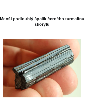
Menší podlouhlý špalík černého turmalínu
skorylu