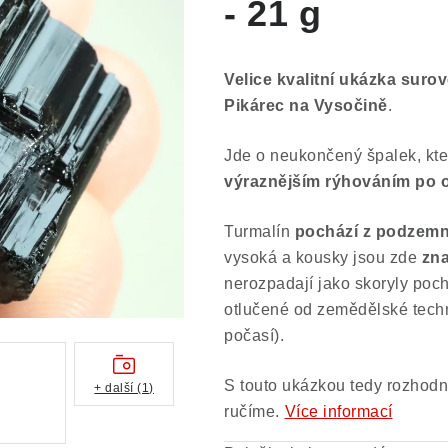
- 21 g
Velice kvalitní ukázka suro
Pikárec na Vysočině
.
Jde o neukončený špalek, kt
výraznějším rýhováním po
Turmalín
pochází z podzemn
vysoká a kousky jsou zde
zna
nerozpadají jako skoryly poch
otlučené od zemědělské techn
počasí).
S touto ukázkou tedy rozhodně
+ další (1)
ručíme.
Více informací