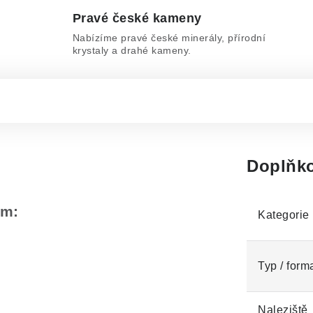
Pravé české kameny
Nabízíme pravé české minerály, přírodní
krystaly a drahé kameny.
Doplňko
em:
Kategorie
Typ / form
Naleziště