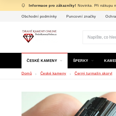
Přejít
Novinka. Při nákupu 
na
obsah
Obchodní podmínky
Puncovní značky
Ochra
ČESKÉ KAMENY
ŠPERKY
KAME
Domů
České kameny
Černý turmalín skoryl