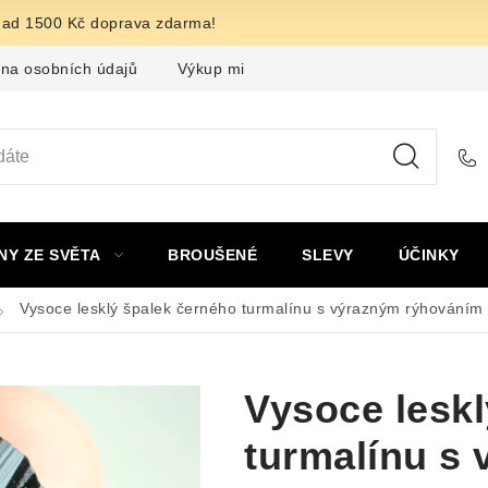
nad 1500 Kč doprava zdarma!
na osobních údajů
Výkup minerálů a drahých kamenů
F
NY ZE SVĚTA
BROUŠENÉ
SLEVY
ÚČINKY
Vysoce lesklý špalek černého turmalínu s výrazným rýhováním 
Vysoce leskl
turmalínu s