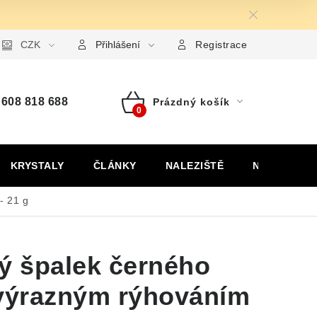
ormulář pro uplatnění reklamace
CZK
Formulář pro odstoupení od
Přihlášení
Registrace
608 818 688
Prázdný košík
Nákupní
košík
KRYSTALY
ČLÁNKY
NALEZIŠTĚ
NÁŠ PŘÍBĚH
- 21 g
ý špalek černého
 výrazným rýhováním