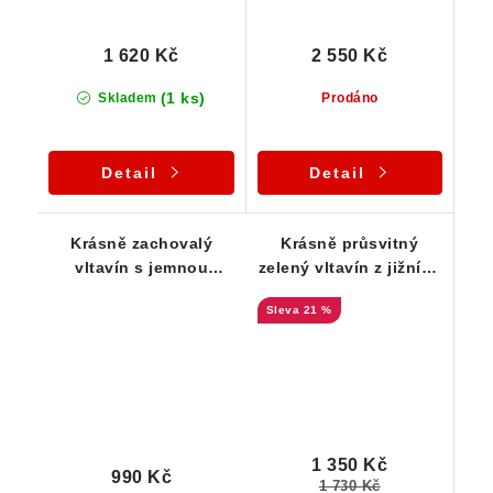
1 620 Kč
2 550 Kč
(1 ks)
Skladem
Prodáno
Detail
Detail
Krásně zachovalý
Krásně průsvitný
vltavín s jemnou
zelený vltavín z jižních
důlkovitou skulptací -
Čech
21 %
0,68 g
1 350 Kč
990 Kč
1 730 Kč