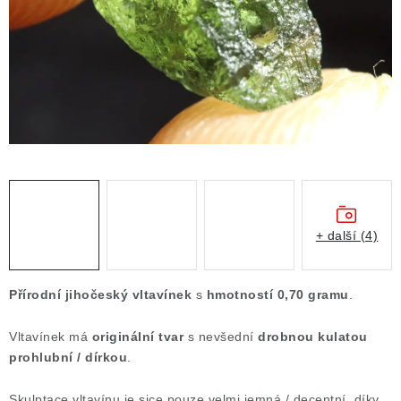
ČLÁNKY
NALEZIŠTĚ
NÁŠ PŘÍBĚH
VIDEOGALERIE
KONTAKT
MISTROVSKÉ KRYSTALY
+ další (4)
Obchodní podmínky
Puncovní značky
Přírodní jihočeský vltavínek
s
hmotností 0,70 gramu
.
Ochrana osobních údajů
Vltavínek má
originální tvar
s nevšední
drobnou kulatou
Výkup minerálů a drahých kamenů
prohlubní / dírkou
.
Formulář pro uplatnění reklamace
Formulář pro odstoupení od smlouvy
Skulptace vltavínu je sice pouze velmi jemná / decentní, díky