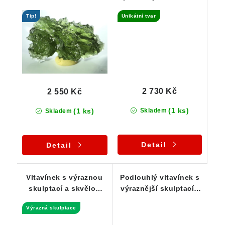
výraznou skulptací -
jemnou skulptací -
Tip!
Unikátní tvar
1,84 g
2,18 g
2 730 Kč
2 550 Kč
(1 ks)
(1 ks)
Skladem
Skladem
Detail
Detail
Vltavínek s výraznou
Podlouhlý vltavínek s
skulptací a skvělou
výraznější skulptací -
průsvitností - 0,94 g
1,15 g
Výrazná skulptace