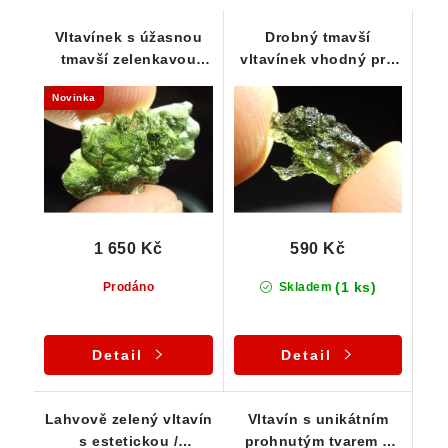
Vltavínek s úžasnou
Drobný tmavší
tmavší zelenkavou
vltavínek vhodný pro
barvou - 1,75 g
začátečníky - 0,45 g
Novinka
1 650 Kč
590 Kč
(1 ks)
Prodáno
Skladem
Detail
Detail
Lahvově zelený vltavín
Vltavín s unikátním
s estetickou /
prohnutým tvarem a