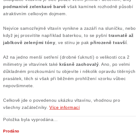
podmanivé zelenkavé barvě
však kamínek rozhodně působí
Poučení o právu na odstoupení od smlouvy
atraktivním celkovým dojmem.
Nejvíce samozřejmě vltavín vynikne a zazáří na sluníčku, nebo
když jej prosvítíte například baterkou, to se pyšní
travnatě až
jablkově zelenými tóny
, ve stínu je pak
přirozeně tvavší
.
Až na jedno menší setření (drobné ťuknutí) o velikosti cca 2
milimetry je vltavínek také
krásně zachovalý
. Ano, po velmi
důkladném prozkoumání tu objevíte i několik opravdu titěrných
prasátek, těch si však při běžném prohlížení vzorku vůbec
nepovšimnete.
Celkově jde o povedenou ukázku vltavínu, vhodnou pro
všechny začátečníky.
Více informací
Položka byla vyprodána…
Prodáno