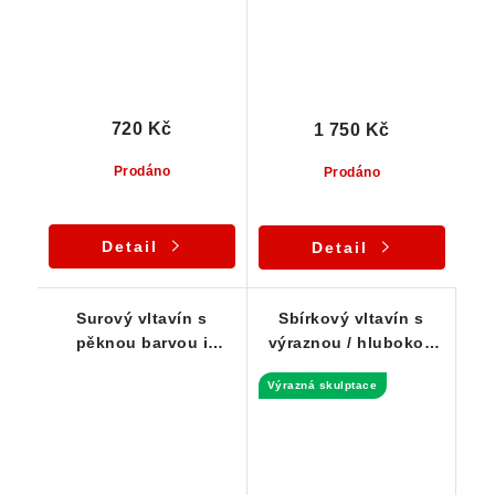
720 Kč
1 750 Kč
Prodáno
Prodáno
Detail
Detail
Surový vltavín s
Sbírkový vltavín s
pěknou barvou i
výraznou / hlubokou
skulptací - 0,99 g
skulptací - 1,66 g
Výrazná skulptace