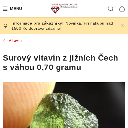
Přejít
Hleda
na
obsah
Novinka. Při nákupu nad
ČESKÉ KAMENY
1500 Kč doprava zdarma!
ŠPERKY
Vltavín
KAMENY ZE SVĚTA
Surový vltavín z jižních Čech
s váhou 0,70 gramu
BROUŠENÉ
SLEVY
ÚČINKY
KRYSTALY