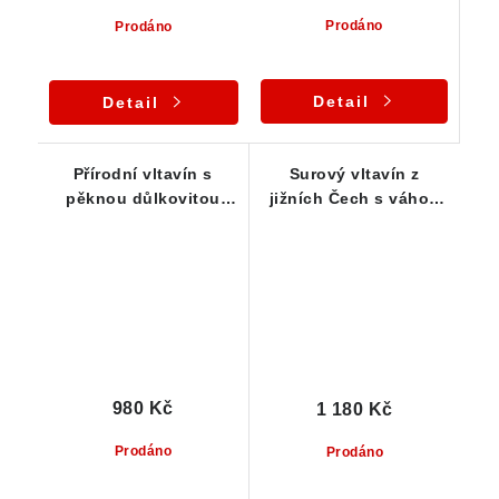
Prodáno
Prodáno
Detail
Detail
Přírodní vltavín s
Surový vltavín z
pěknou důlkovitou
jižních Čech s váhou
skulptací - 0,82 g
0,84 g
980 Kč
1 180 Kč
Prodáno
Prodáno