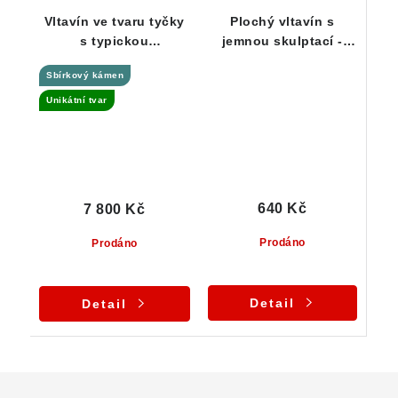
Vltavín ve tvaru tyčky
Plochý vltavín s
s typickou
jemnou skulptací -
"plísňovou" skulptací
1,06 g
Sbírkový kámen
- Jankov - 5,63 g
Unikátní tvar
640 Kč
7 800 Kč
Prodáno
Prodáno
Detail
Detail