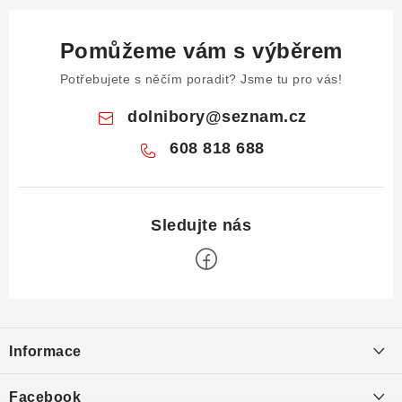
Pomůžeme vám s výběrem
Potřebujete s něčím poradit? Jsme tu pro vás!
dolnibory
@
seznam.cz
608 818 688
Z
á
Informace
p
a
Obchodní podmínky
Facebook