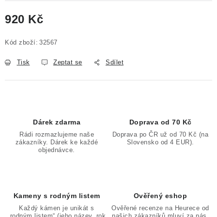
920 Kč
Měrná cena:
Kód zboží:
32567
Tisk
Zeptat se
Sdílet
Dárek zdarma
Doprava od 70 Kč
Rádi rozmazlujeme naše
Doprava po ČR už od 70 Kč (na
zákazníky. Dárek ke každé
Slovensko od 4 EUR).
objednávce.
Kameny s rodným listem
Ověřený eshop
Každý kámen je unikát s
Ověřené recenze na Heurece od
„rodným listem“ (jeho název, rok
našich zákazníků mluví za nás.