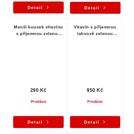
Detail
Detail
Menší kousek vltavínu
Vltavín s příjemnou
s příjemnou zelenou
lahvově zelenou
barvou - 0,53 g
barvou a důlkovitou
skulptací-0,65 g
290 Kč
950 Kč
Prodáno
Prodáno
Detail
Detail