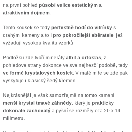
na první pohled
působí velice estetickým a
Poučení o právu na odstoupení od smlouvy
atraktivním dojmem
.
Tento kousek se tedy
perfektně hodí do vitrínky
s
drahými kameny a to
i pro pokročilejší sběratele
, jež
vyžadují vysokou kvalitu vzorků.
Podložku zde tvoří minerály
albit a ortoklas
, z
pohledové strany dokonce ve své nejhezčí podobě, tedy
ve formě krystalových kostek
. V malé míře se zde pak
vyskytuje i klasický šedý křemen.
Nejkrásnější je však samozřejmě na tomto kameni
menší krystal tmavé záhnědy
, který je
prakticky
dokonale zachovalý
a pyšní se rozměry cca 20 x 14
milimetru.