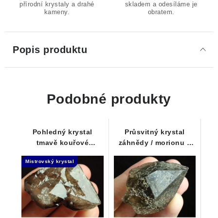
přírodní krystaly a drahé
skladem a odesíláme je
kameny.
obratem.
Popis produktu
Podobné produkty
Pohledný krystal
Průsvitný krystal
tmavě kouřové
záhnědy / morionu s
záhnědy na křemeni -
vnitřními
Mistrovský krystal
Elestial
mlhovinovými závoji