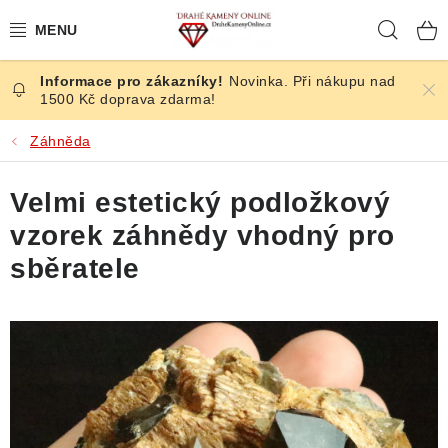
Přejít
Hleda
na
obsah
Novinka. Při nákupu nad
ČESKÉ KAMENY
1500 Kč doprava zdarma!
ŠPERKY
Záhněda
KAMENY ZE SVĚTA
Velmi estetický podložkový
vzorek záhnědy vhodný pro
BROUŠENÉ
sběratele
SLEVY
ÚČINKY
KRYSTALY