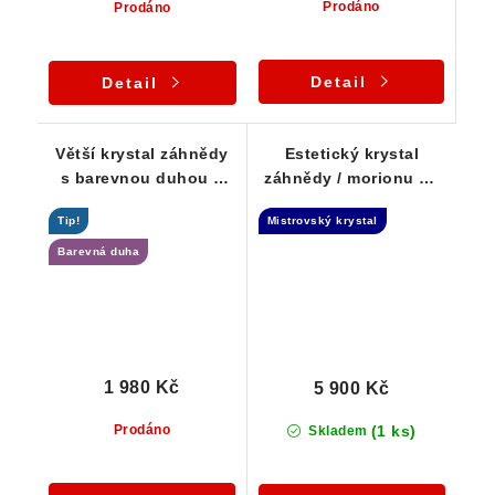
Prodáno
Prodáno
Detail
Detail
Větší krystal záhnědy
Estetický krystal
s barevnou duhou a
záhnědy / morionu na
černými turmalínky
křemeni - Elestial +
Tip!
Mistrovský krystal
Samoléčitel
Barevná duha
1 980 Kč
5 900 Kč
(1 ks)
Prodáno
Skladem