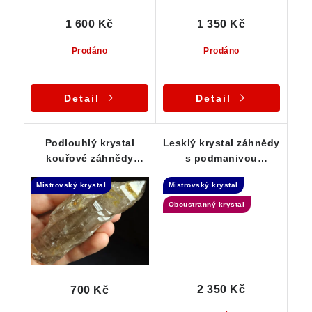
1 600 Kč
1 350 Kč
Prodáno
Prodáno
Detail
Detail
Podlouhlý krystal
Lesklý krystal záhnědy
kouřové záhnědy
s podmanivou
protkaný křemenem -
kouřovou barvou -
Mistrovský krystal
Mistrovský krystal
Elestial
Elestial
Oboustranný krystal
2 350 Kč
700 Kč