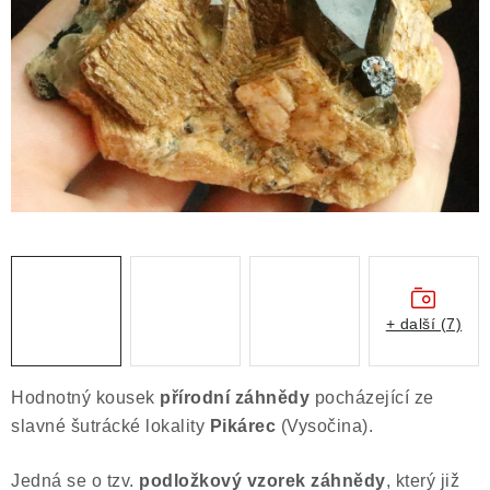
ČLÁNKY
NALEZIŠTĚ
NÁŠ PŘÍBĚH
VIDEOGALERIE
KONTAKT
MISTROVSKÉ KRYSTALY
+ další (7)
Obchodní podmínky
Puncovní značky
Ochrana osobních údajů
Hodnotný kousek
přírodní záhnědy
pocházející ze
Výkup minerálů a drahých kamenů
slavné šutrácké lokality
Pikárec
(Vysočina).
Formulář pro uplatnění reklamace
Jedná se o tzv.
podložkový vzorek záhnědy
, který již
Formulář pro odstoupení od smlouvy