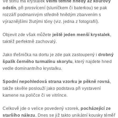
Ve stínu má krystalek
velmi temně hnědý až kouřový
odstín
, při prosvícení (sluníčkem či baterkou) se pak
rozzáří podmanivým středně hnědým zbarvením s
výraznějšími žlutými tóny (viz. jedna z fotografií).
Objevit zde však můžete
ještě jeden menší krystalek
,
taktéž perfektně zachovalý.
Jako třešnička na dortu je zde pak zastoupený i
drobný
špalík černého turmalínu skorylu
, který najdete hned
vedle dominantního krystalku.
Spodní nepohledová strana vzorku je pěkně rovná
,
takže skvěle poslouží jako podstava při vystavení
kamene na poličce či ve vitrínce.
Celkově jde o velice povedený vzorek,
pocházející ze
staršího nálezu
. Dnes se již takto unikátní kousky téměř