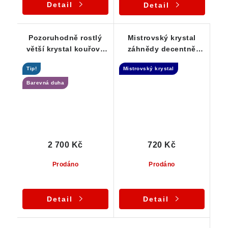
Detail
Detail
Pozoruhodně rostlý
Mistrovský krystal
větší krystal kouřové
záhnědy decentně
záhnědy nevšedně
protkaný křemenem -
Tip!
Mistrovský krystal
protkaný limonitem
Elestial
Barevná duha
2 700 Kč
720 Kč
Prodáno
Prodáno
Detail
Detail