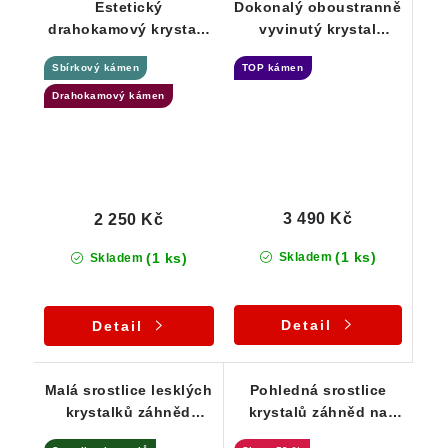
Estetický
Dokonalý oboustranně
drahokamový krystal /
vyvinutý krystal
srostlice záhnědy -
záhnědy - sběratelská
Sbírkový kámen
TOP kámen
Vysočina / Bobrůvka
záležitost
Drahokamový kámen
3 490 Kč
2 250 Kč
(1 ks)
(1 ks)
Skladem
Skladem
Detail
Detail
Malá srostlice lesklých
Pohledná srostlice
krystalků záhněd
krystalů záhněd na
zdobená stříbrnou
podložce tvořené