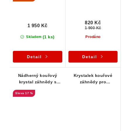
820 Kč
1 950 Kč
1 900 Kč
(1 ks)
Skladem
Prodáno
Detail
Detail
Nádherný kouřový
Krystalek kouřové
krystal záhnědy s
záhnědy pro
barevnými duhami
začátečníky
17 %