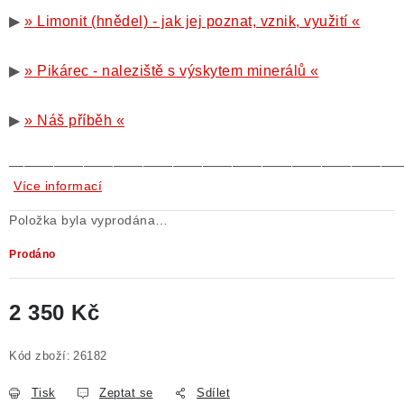
▶
» Limonit (hnědel) - jak jej poznat, vznik, využití «
▶
» Pikárec - naleziště s výskytem minerálů «
▶
» Náš příběh «
——————————————————————————
Více informací
Položka byla vyprodána…
Prodáno
2 350 Kč
Měrná cena:
Kód zboží:
26182
Tisk
Zeptat se
Sdílet