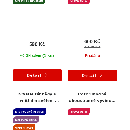
Srostlice krystalů
59 %
slídou / albit
křemenem, albitem a
muskovitem
600 Kč
590 Kč
1 470 Kč
(1 ks)
Skladem
Prodáno
Detail
Detail
Krystal záhnědy s
Pozoruhodná
vnitřním světem,
oboustranně vyvinutá
duhou a dohojením -
srostlice krystalků
Mistrovský krystal
56 %
Samoléčitel
záhněd na albitové
podložce
Barevná duha
Vnitřní svět