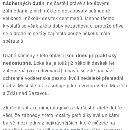
nádherných dutin
, nejčastěji právě s kouřovými
záhnědami, z nich některé dosahovaly uctihodné
velikosti i několik desítek centimetrů. Mnoho těchto
krystalů se však z této doby nezachovalo, protože dříve
se o drahé minerály zajímalo pouze několik málo
sběratelů.
Drahé kameny z této oblasti jsou
dnes již
prakticky
nedostupné.
Lokalita je totiž již několik desítek let
zalesněná (zrekultivovaná) a navíc se zde nachází
ochranné vodárenské pásmo, kvůli nedaleké přehradní
nádrži Mostiště jež zásobuje pitnou vodou Velké Meziříčí
a Žďár nad Sázavou.
Zkušení šutráci, mineralogové a starší sběratelé dobře
vědí, že záhnědy z této lokality patří díky své unikátní
barvě mezi jedny z nejkrásnějších, které můžete na