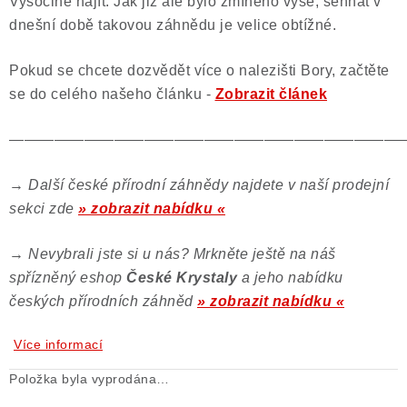
Vysočině najít. Jak již ale bylo zmíněno výše, sehnat v
dnešní době takovou záhnědu je velice obtížné.
Pokud se chcete dozvědět více o nalezišti Bory, začtěte
se do celého našeho článku -
Zobrazit článek
——————————————————————————
→
Další české přírodní záhnědy najdete v naší prodejní
sekci zde
» zobrazit nabídku «
→
Nevybrali jste si u nás? Mrkněte ještě na náš
spřízněný eshop
České Krystaly
a jeho nabídku
českých přírodních záhněd
» zobrazit nabídku «
Více informací
Položka byla vyprodána…