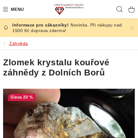
Přejít
Hleda
na
obsah
Novinka. Při nákupu nad
ČESKÉ KAMENY
1500 Kč doprava zdarma!
ŠPERKY
Záhněda
KAMENY ZE SVĚTA
Zlomek krystalu kouřové
záhnědy z Dolních Borů
BROUŠENÉ
SLEVY
20 %
ÚČINKY
KRYSTALY