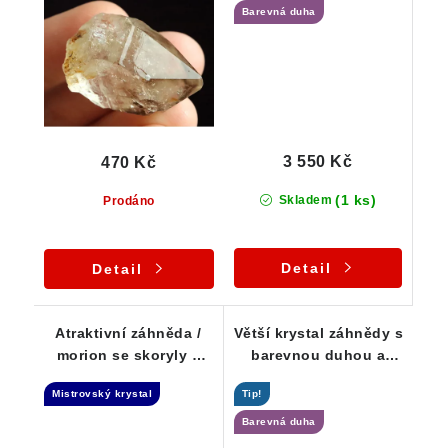
Barevná duha
propadlým oknem
3 550 Kč
470 Kč
(1 ks)
Skladem
Prodáno
Detail
Detail
Atraktivní záhněda /
Větší krystal záhnědy s
morion se skoryly a
barevnou duhou a
mateční horninou -
černými turmalínky
Mistrovský krystal
Tip!
Elestial + Samoléčitel
Barevná duha