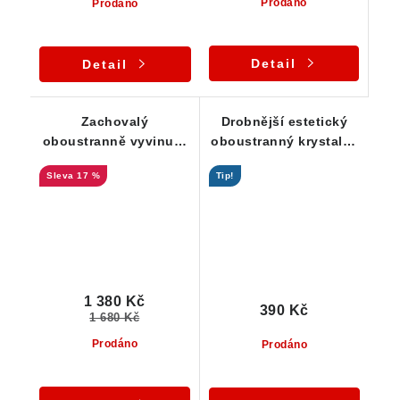
Prodáno
Prodáno
Detail
Detail
Zachovalý
Drobnější estetický
oboustranně vyvinutý
oboustranný krystalek
krystal záhnědy z
záhnědy
17 %
Tip!
Vysočiny
1 380 Kč
390 Kč
1 680 Kč
Prodáno
Prodáno