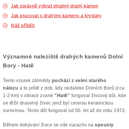
Jak správně vybrat vhodný drahý kámen
Jak pracovat s drahými kameny a krystaly
Náš příběh
Významné naleziště drahých kamenů Dolní
Bory - Hatě
Tento vzorek záhnědy
pochází z velmi starého
nálezu
a to ještě z dob, kdy nedaleko Dolních Borů (cca
1-2 km) v oblasti zvané
"Hatě"
fungoval živcový důl, kde
se těžil draselný živec jenž byl cennou keramickou
surovinou. Tento důl fungoval od 50. let až do roku 1972.
Během dobývání živce se zde narazilo na
spousty