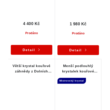
4 400 Kč
1 980 Kč
Prodáno
Prodáno
Detail
Detail
Větší krystal kouřové
Menší podlouhlý
záhnědy z Dolních
krystalek kouřové
Borů - Hatě
záhnědy - Isis
Mistrovský krystal