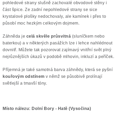
pohledové strany slušně zachovalé obvodové stěny i
Poučení o právu na odstoupení od smlouvy
část špice. Ze zadní nepohledové strany se sice
krystalové plošky nedochovaly, ale kamínek i přes to
působí moc hezkým celkovým dojmem.
Záhněda je
celá skvěle průsvitná
(sluníčkem nebo
baterkou) a v některých pasážích lze i lehce nahlédnout
dovnitř. Můžete tak pozorovat zajímavý vnitřní svět plný
nejrůznějších úkazů v podobě mlhovin, inkluzí a peříček.
Příjemná je také samotná barva záhnědy, která se pyšní
kouřovým odstínem
v němž se působivě prolínají
světlejší a tmavší tóny.
Místo nálezu: Dolní Bory - Hatě (Vysočina)