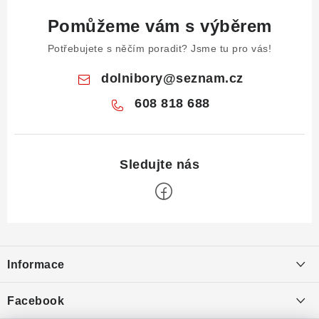
Pomůžeme vám s výběrem
Potřebujete s něčím poradit? Jsme tu pro vás!
dolnibory
@
seznam.cz
608 818 688
Z
á
Informace
p
a
Obchodní podmínky
Facebook
t
Puncovní značky