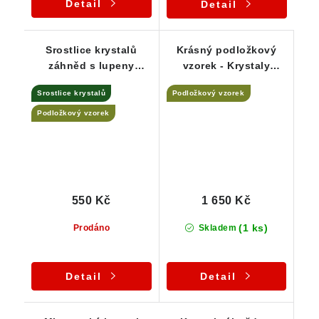
Detail
Detail
Srostlice krystalů
Krásný podložkový
záhněd s lupeny
vzorek - Krystaly
stříbrné slídy -
záhněd / morionů na
Srostlice krystalů
Podložkový vzorek
podložkový vzorek
ortoklasu
Podložkový vzorek
550 Kč
1 650 Kč
(1 ks)
Prodáno
Skladem
Detail
Detail