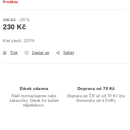
Prodáno
290 Kč
–20 %
230 Kč
Měrná cena:
Kód zboží:
22374
Tisk
Zeptat se
Sdílet
Dárek zdarma
Doprava od 70 Kč
Rádi rozmazlujeme naše
Doprava po ČR už od 70 Kč (na
zákazníky. Dárek ke každé
Slovensko od 4 EUR).
objednávce.