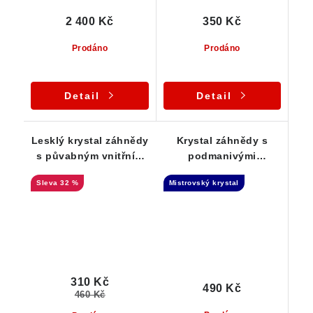
2 400 Kč
350 Kč
Prodáno
Prodáno
Detail
Detail
Lesklý krystal záhnědy
Krystal záhnědy s
s půvabným vnitřním
podmanivými
světem z oblasti Suky
kouřovými odstíny -
32 %
Mistrovský krystal
Náznak Elestialu
310 Kč
490 Kč
460 Kč