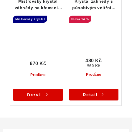
Mistrovský krystal
Krystal záhnědy s
záhnědy na křemeni -
působivým vnitřním
Elestial dar Andělů
světem decentně
Mistrovský krystal
14 %
zdobený muskovitem
480 Kč
670 Kč
560 Kč
Prodáno
Prodáno
Detail
Detail