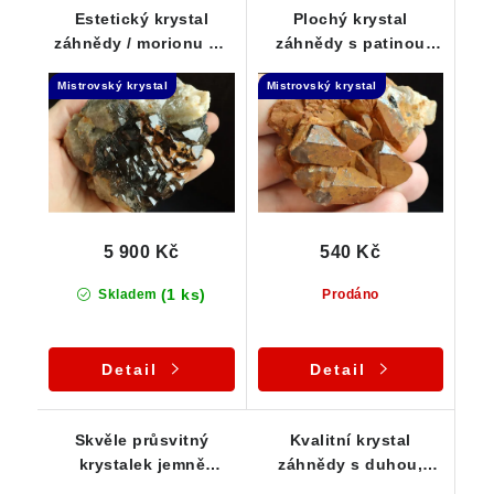
Estetický krystal
Plochý krystal
záhnědy / morionu na
záhnědy s patinou
křemeni - Elestial +
limonitu - Elestial
Mistrovský krystal
Mistrovský krystal
Samoléčitel
5 900 Kč
540 Kč
(1 ks)
Skladem
Prodáno
Detail
Detail
Skvěle průsvitný
Kvalitní krystal
krystalek jemně
záhnědy s duhou,
kouřové záhnědy
Klíčovým vtiskem a