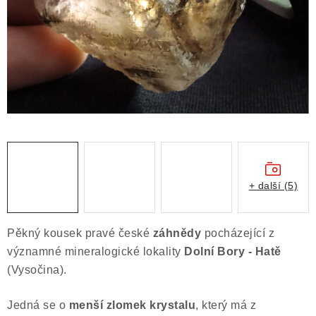
ČLÁNKY
NALEZIŠTĚ
NÁŠ PŘÍBĚH
VIDEOGALERIE
KONTAKT
MISTROVSKÉ KRYSTALY
+ další (5)
Obchodní podmínky
Puncovní značky
Pěkný kousek pravé české
záhnědy
pocházející z
Ochrana osobních údajů
významné mineralogické lokality
Dolní Bory - Hatě
Výkup minerálů a drahých kamenů
(Vysočina).
Formulář pro uplatnění reklamace
Jedná se o
menší zlomek krystalu
, který má z
Formulář pro odstoupení od smlouvy