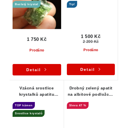
Buclatý krystal
Tip!
1 500 Kč
1 750 Kč
2 200 Kč
Prodáno
Prodáno
Detail
Detail
Vzácná srostlice
Drobný zelený apatit
krystalků apatitu
na albitové podložce -
pocukrovaná albitem
Cyrilov
TOP kámen
47 %
Srostlice krystalů