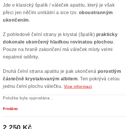
Jde o klasický špalík / váleček apatitu, který je však
Poučení o právu na odstoupení od smlouvy
přeci jen něčím unikátní a sice tzv.
oboustranným
ukončením
.
Z pohledové čelní strany je krystal (špalík)
prakticky
dokonale ukončený hladkou rovinatou plochou
.
Pouze na hraně zakončení má váleček místy velmi
nepatrné oděrky.
Druhá čelní strana apatitu je pak ukončená
porostlým
částečně krystalovaným albitem
. Ten pokrývá celou
jednu čelní plochu válečku.
Více informací
Položka byla vyprodána…
Prodáno
2 250 Kč