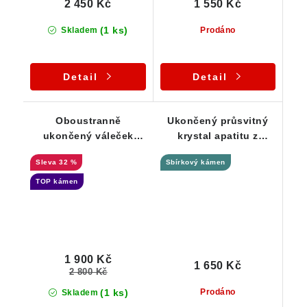
2 450 Kč
1 550 Kč
(1 ks)
Skladem
Prodáno
Detail
Detail
Oboustranně
Ukončený průsvitný
ukončený váleček
krystal apatitu z
zeleného apatitu z
Čejova
32 %
Sbírkový kámen
Čejova
TOP kámen
1 900 Kč
1 650 Kč
2 800 Kč
(1 ks)
Prodáno
Skladem