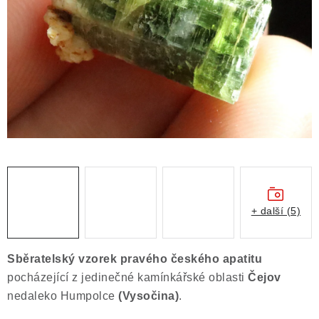
ČLÁNKY
NALEZIŠTĚ
NÁŠ PŘÍBĚH
VIDEOGALERIE
KONTAKT
MISTROVSKÉ KRYSTALY
+ další (5)
Obchodní podmínky
Puncovní značky
Ochrana osobních údajů
Sběratelský vzorek pravého českého
apatitu
Výkup minerálů a drahých kamenů
pocházející z jedinečné kamínkářské oblasti
Čejov
Formulář pro uplatnění reklamace
nedaleko Humpolce
(Vysočina)
.
Formulář pro odstoupení od smlouvy