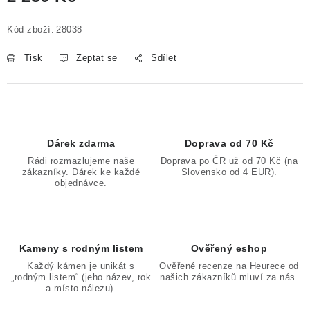
Měrná cena:
Kód zboží:
28038
Tisk
Zeptat se
Sdílet
Dárek zdarma
Doprava od 70 Kč
Rádi rozmazlujeme naše
Doprava po ČR už od 70 Kč (na
zákazníky. Dárek ke každé
Slovensko od 4 EUR).
objednávce.
Kameny s rodným listem
Ověřený eshop
Každý kámen je unikát s
Ověřené recenze na Heurece od
„rodným listem“ (jeho název, rok
našich zákazníků mluví za nás.
a místo nálezu).