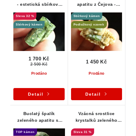
- estetická sbírková
apatitu z Čejova -
srostlice
sběratelská záležitost
32 %
Sbírkový kámen
Sbírkový kámen
Podložkový vzorek
1 700 Kč
1 450 Kč
2 500 Kč
Prodáno
Prodáno
Detail
Detail
Buclatý špalík
Vzácná srostlice
zeleného apatitu se
krystalků zeleného
zajímavým ukončením
apatitu z Čejova
TOP kámen
31 %