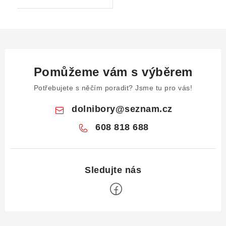
Pomůžeme vám s výběrem
Potřebujete s něčím poradit? Jsme tu pro vás!
dolnibory
@
seznam.cz
608 818 688
Z