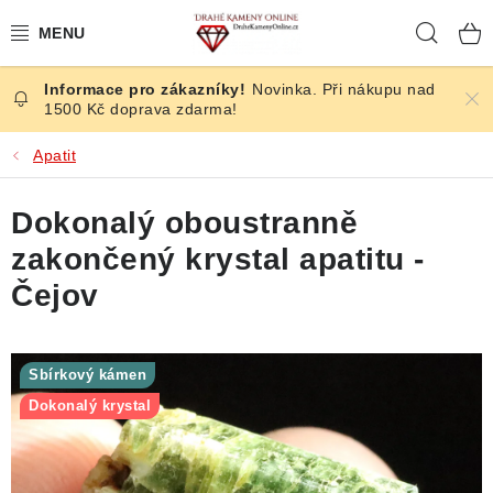
Přejít
Hleda
na
obsah
Novinka. Při nákupu nad
ČESKÉ KAMENY
1500 Kč doprava zdarma!
ŠPERKY
Apatit
KAMENY ZE SVĚTA
Dokonalý oboustranně
zakončený krystal apatitu -
BROUŠENÉ
Čejov
SLEVY
Sbírkový kámen
ÚČINKY
Dokonalý krystal
KRYSTALY