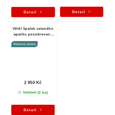
Detail
Detail
Větší špalek zeleného
apatitu pocukrovaný
bílým albitem - Čejov
Sbírkový kámen
2 950 Kč
(1 ks)
Skladem
Detail