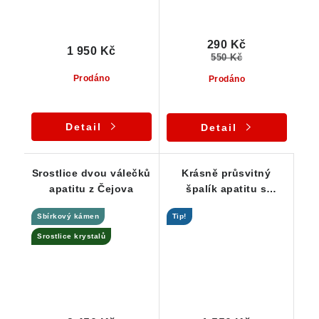
290 Kč
1 950 Kč
550 Kč
Prodáno
Prodáno
Detail
Detail
Srostlice dvou válečků
Krásně průsvitný
apatitu z Čejova
špalík apatitu s
úžasnou zelenou
Sbírkový kámen
Tip!
barvou
Srostlice krystalů