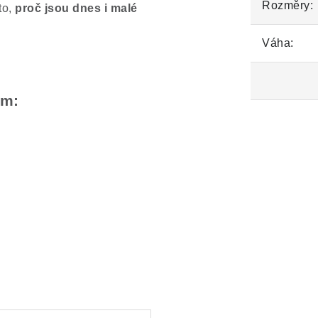
Rozměry:
to,
proč jsou dnes i malé
Váha:
em: