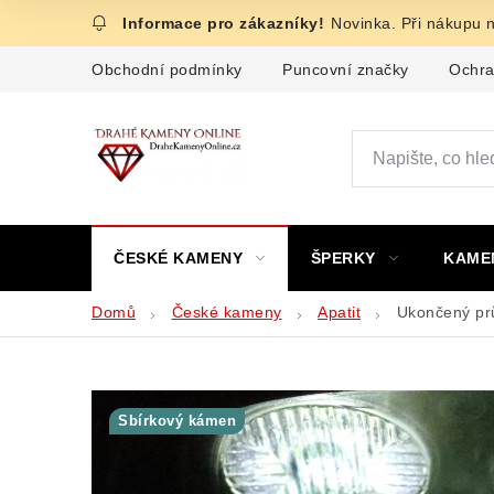
Přejít
Novinka. Při nákupu 
na
obsah
Obchodní podmínky
Puncovní značky
Ochra
ČESKÉ KAMENY
ŠPERKY
KAME
Domů
České kameny
Apatit
Ukončený prů
Sbírkový kámen