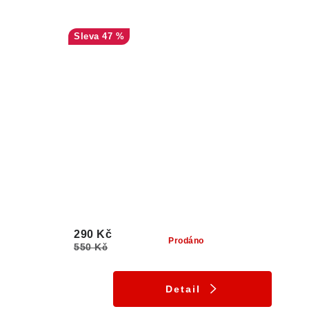
47 %
290 Kč
Prodáno
550 Kč
Detail