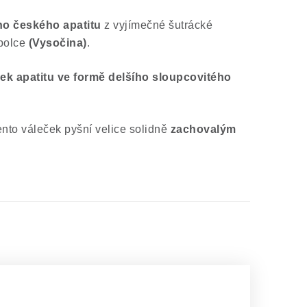
ho českého apatitu
z vyjímečné šutrácké
polce
(Vysočina)
.
lek apatitu ve formě delšího sloupcovitého
ento váleček pyšní velice solidně
zachovalým