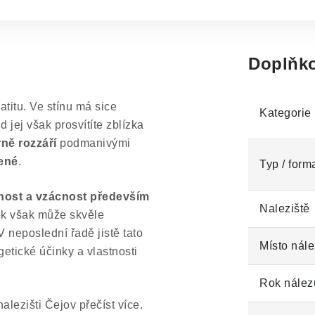
Doplňko
titu. Ve stínu má sice
Kategorie
d jej však prosvítíte zblízka
ně rozzáří
podmanivými
lené
.
Typ / form
átnost a vzácnost především
Naleziště
k však může skvěle
V neposlední řadě jistě tato
Místo nále
getické účinky a vlastnosti
Rok nález
lezišti Čejov přečíst více.