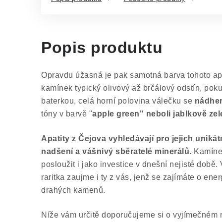
Popis produktu
Opravdu úžasná je pak samotná barva tohoto apa
kamínek typický olivový až brčálový odstín, p
oku
baterkou, celá horní polovina válečku se
nádher
tóny v barvě "
apple green" neboli jablkově ze
Apatity z Čejova vyhledávají pro jejich unik
nadšení a vášnivý sběratelé minerálů
. Kamíne
posloužit i jako investice v dnešní nejisté době. 
raritka zaujme i ty z vás, jenž se zajímáte o ener
drahých kamenů.
Níže vám určitě doporučujeme si o vyjímečném na