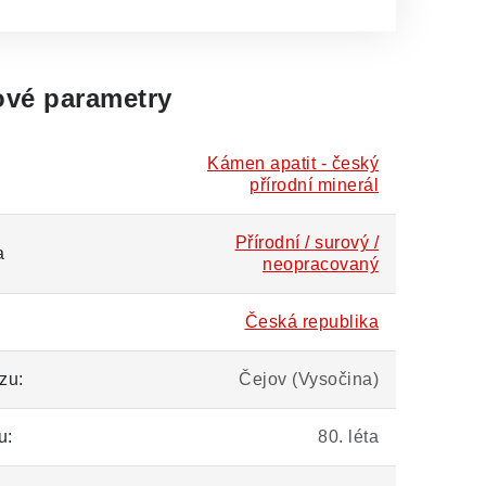
vé parametry
Kámen apatit - český
přírodní minerál
Přírodní / surový /
a
neopracovaný
Česká republika
zu:
Čejov (Vysočina)
u:
80. léta