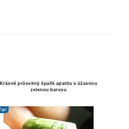
Krásně průsvitný špalík apatitu s úžasnou
zelenou barvou
Tip!