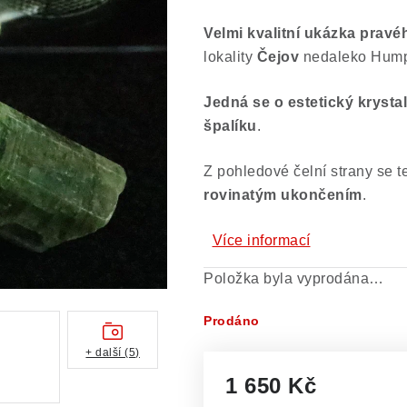
Velmi kvalitní ukázka
pravé
lokality
Čejov
nedaleko Hum
Jedná se o estetický krysta
špalíku
.
Z pohledové čelní strany se t
rovinatým ukončením
.
Více informací
Položka byla vyprodána…
Prodáno
+ další (5)
1 650 Kč