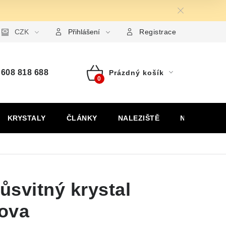
ormulář pro uplatnění reklamace
CZK
Formulář pro odstoupení od
Přihlášení
Registrace
608 818 688
Prázdný košík
Nákupní
košík
KRYSTALY
ČLÁNKY
NALEZIŠTĚ
NÁŠ PŘÍBĚH
svitný krystal
jova