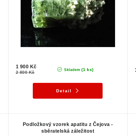
1 900 Kč
(1 ks)
Skladem
2 800 Kč
Detail
Podložkový vzorek apatitu z Čejova -
sběratelská záležitost