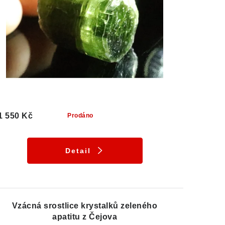
1 550 Kč
Prodáno
Detail
Vzácná srostlice krystalků zeleného
apatitu z Čejova