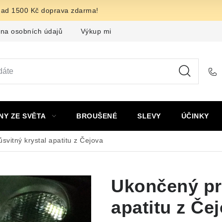
nad 1500 Kč doprava zdarma!
na osobních údajů
Výkup minerálů a drahých kamenů
F
NY ZE SVĚTA
BROUŠENÉ
SLEVY
ÚČINKY
svitný krystal apatitu z Čejova
Ukončený prů
apatitu z Če