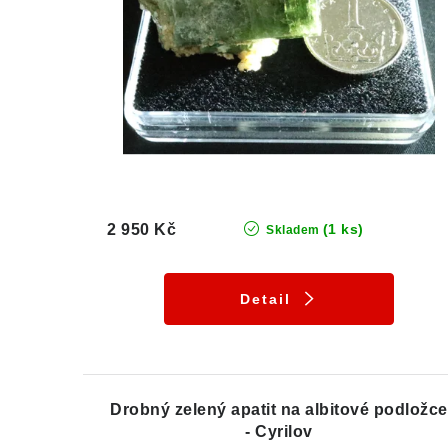
2 950 Kč
(1 ks)
Skladem
Detail
Drobný zelený apatit na albitové podložce
- Cyrilov