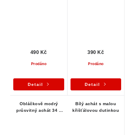
25 x 24 mm
18 x 13 mm
490 Kč
390 Kč
Prodáno
Prodáno
Detail
Detail
Obláčkově modrý
Bílý achát s malou
průsvitný achát 34 x
křišťálovou dutinkou
22 x 15 mm