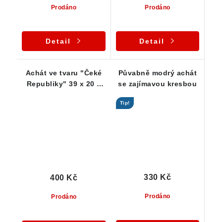
Prodáno
Prodáno
Detail
Detail
Achát ve tvaru "Čeké
Půvabně modrý achát
Republiky" 39 x 20 x
se zajímavou kresbou
20 mm
Tip!
330 Kč
400 Kč
Prodáno
Prodáno