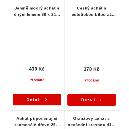
Jemně modrý achát s
Český achát s
čirým lemem 38 x 21 x
estetickou bílou až
14 mm
jemně namodralou
kresbou 33 x 25 x 18
mm
430 Kč
370 Kč
Prodáno
Prodáno
Detail
Detail
Achát připomínající
Oranžový achát s
zkamenělé dřevo 25 x
nevšední kresbou 41 x