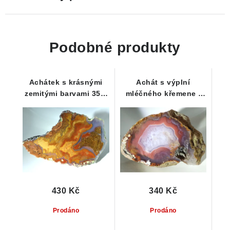
Podobné produkty
Achátek s krásnými
Achát s výplní
zemitými barvami 35 x
mléčného křemene /
23 x 19 mm
křišťálu 36 x 24 x 15
mm
430 Kč
340 Kč
Prodáno
Prodáno