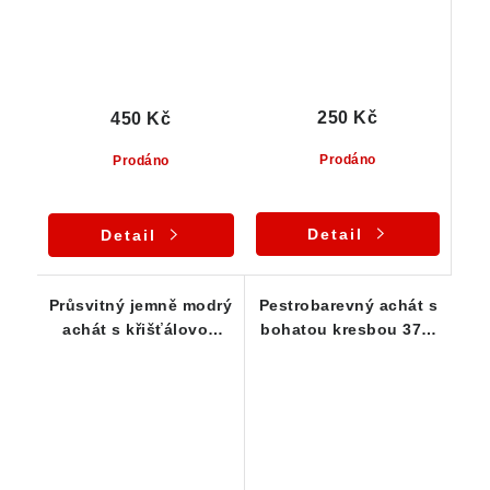
250 Kč
450 Kč
Prodáno
Prodáno
Detail
Detail
Průsvitný jemně modrý
Pestrobarevný achát s
achát s křišťálovou
bohatou kresbou 37 x
výplní
17 x 14 mm