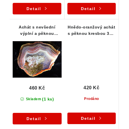
Detail
Detail
Achát s nevšední
Hnědo-oranžový achát
výplní a pěknou
s pěknou kresbou 36 x
kresbou 34 x 27 x 11
24 x 18 mm
mm
420 Kč
460 Kč
(1 ks)
Prodáno
Skladem
Detail
Detail