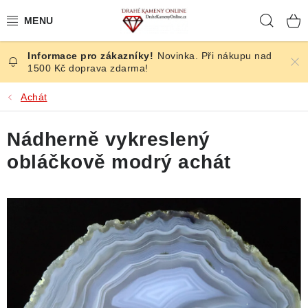
Přejít
Hleda
na
obsah
Novinka. Při nákupu nad
ČESKÉ KAMENY
1500 Kč doprava zdarma!
ŠPERKY
Achát
KAMENY ZE SVĚTA
Nádherně vykreslený
obláčkově modrý achát
BROUŠENÉ
SLEVY
ÚČINKY
KRYSTALY