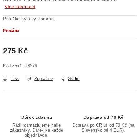
Více informací
Poučení o právu na odstoupení od smlouvy
Položka byla vyprodána…
Prodáno
275 Kč
Měrná cena:
Kód zboží:
28276
Tisk
Zeptat se
Sdílet
Dárek zdarma
Doprava od 70 Kč
Rádi rozmazlujeme naše
Doprava po ČR už od 70 Kč (na
zákazníky. Dárek ke každé
Slovensko od 4 EUR).
objednávce.