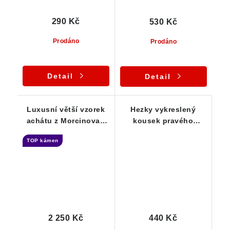
290 Kč
530 Kč
Prodáno
Prodáno
Detail
Detail
Luxusní větší vzorek
Hezky vykreslený
achátu z Morcinova -
kousek pravého
sběratelská záležitost
českého achátu 37 x
TOP kámen
16 x 13 mm
2 250 Kč
440 Kč