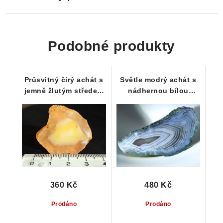
Podobné produkty
Průsvitný čirý achát s
Světle modrý achát s
jemně žlutým středem
nádhernou bílou
34 x 29 x 10 mm
kresbou 39 x 17 x 25
mm
360 Kč
480 Kč
Prodáno
Prodáno