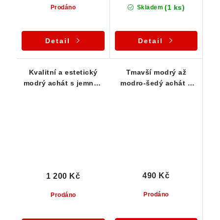
(1 ks)
Prodáno
Skladem
Detail
Detail
Kvalitní a estetický
Tmavší modrý až
modrý achát s jemnou
modro-šedý achát s
kresbou
kresbou 38 x 19 x 17
mm
490 Kč
1 200 Kč
Prodáno
Prodáno