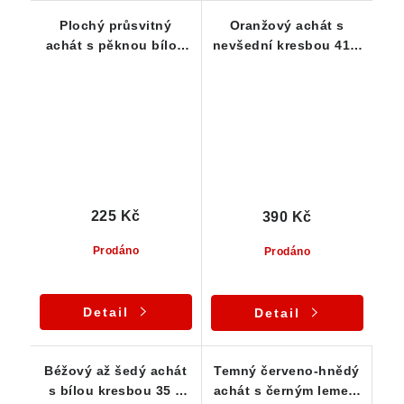
Plochý průsvitný
Oranžový achát s
achát s pěknou bílou
nevšední kresbou 41 x
kresbou
18 x 13 mm
225 Kč
390 Kč
Prodáno
Prodáno
Detail
Detail
Béžový až šedý achát
Temný červeno-hnědý
s bílou kresbou 35 x
achát s černým lemem