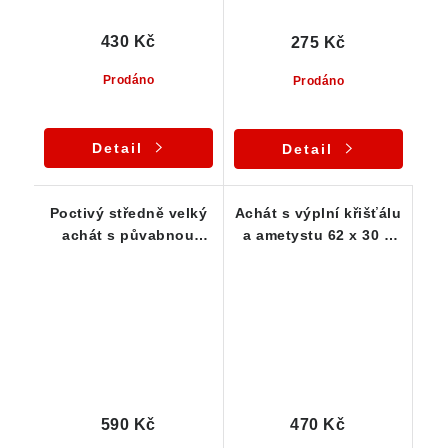
430 Kč
275 Kč
Prodáno
Prodáno
Detail
Detail
Poctivý středně velký
Achát s výplní křišťálu
achát s půvabnou
a ametystu 62 x 30 x
bílou kresbou
25 mm
590 Kč
470 Kč