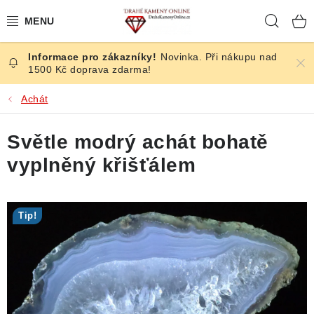
Přejít
Hleda
na
obsah
Novinka. Při nákupu nad
ČESKÉ KAMENY
1500 Kč doprava zdarma!
ŠPERKY
Achát
KAMENY ZE SVĚTA
Světle modrý achát bohatě
vyplněný křišťálem
BROUŠENÉ
SLEVY
Tip!
ÚČINKY
KRYSTALY