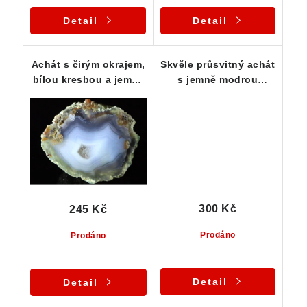
Detail
Detail
Achát s čirým okrajem,
Skvěle průsvitný achát
bílou kresbou a jemně
s jemně modrou
modrým nádechem
kresbou a křišťálovým
středem
300 Kč
245 Kč
Prodáno
Prodáno
Detail
Detail