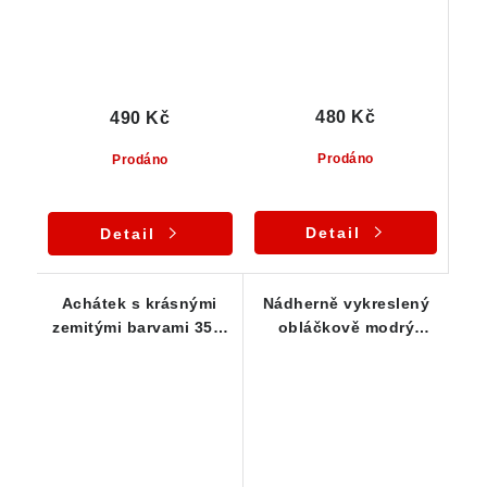
480 Kč
490 Kč
Prodáno
Prodáno
Detail
Detail
Achátek s krásnými
Nádherně vykreslený
zemitými barvami 35 x
obláčkově modrý
23 x 19 mm
achát