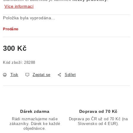
Více informací
Poučení o právu na odstoupení od smlouvy
Položka byla vyprodána…
Prodáno
300 Kč
Měrná cena:
Kód zboží:
28288
Tisk
Zeptat se
Sdílet
Dárek zdarma
Doprava od 70 Kč
Rádi rozmazlujeme naše
Doprava po ČR už od 70 Kč (na
zákazníky. Dárek ke každé
Slovensko od 4 EUR).
objednávce.