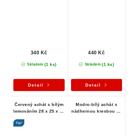
22 x 22 mm
35 x 19 x 19 mm
340 Kč
440 Kč
(1 ks)
(1 ks)
Skladem
Skladem
Detail
Detail
Červený achát s bílým
Modro-bílý achát s
lemováním 28 x 25 x 17
nádhernou kresbou 35
mm
x 25 x 10 mm
Tip!