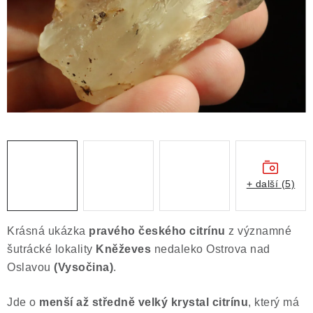
ČLÁNKY
NALEZIŠTĚ
NÁŠ PŘÍBĚH
VIDEOGALERIE
KONTAKT
MISTROVSKÉ KRYSTALY
+ další (5)
Obchodní podmínky
Puncovní značky
Krásná ukázka
pravého českého citrínu
z významné
Ochrana osobních údajů
šutrácké lokality
Kněževes
nedaleko Ostrova nad
Výkup minerálů a drahých kamenů
Oslavou
(Vysočina)
.
Formulář pro uplatnění reklamace
Jde o
menší až středně velký krystal citrínu
, který má
Formulář pro odstoupení od smlouvy