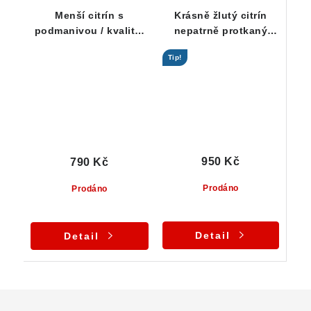
Menší citrín s
Krásně žlutý citrín
podmanivou / kvalitní
nepatrně protkaný
žlutou barvou
oranžovým křemenem
Tip!
950 Kč
790 Kč
Prodáno
Prodáno
Detail
Detail