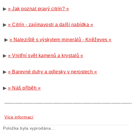
▶
» Jak poznat pravý citrín? «
▶
» Citrín - zajímavosti a další nabídka «
▶
» Naleziště s výskytem minerálů - Kněževes «
▶
» Vnitřní svět kamenů a krystalů «
▶
» Barevné duhy a odlesky v nerostech «
▶
» Náš příběh «
——————————————————————————
Více informací
Položka byla vyprodána…