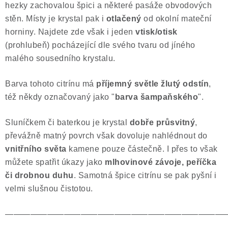
hezky zachovalou špici a některé pasáže obvodových
Poučení o právu na odstoupení od smlouvy
stěn. Místy je krystal pak i
otlačený
od okolní mateční
horniny. Najdete zde však i jeden
vtisk/otisk
(prohlubeň) pocházející dle svého tvaru od jíného
malého sousedního krystalu.
Barva tohoto citrínu má
příjemný světle žlutý odstín
,
též někdy označovaný jako "
barva šampaňského
".
Sluníčkem či baterkou je krystal
dobře průsvitný
,
převážně matný povrch však dovoluje nahlédnout do
vnitřního světa
kamene pouze částečně. I přes to však
můžete spatřit úkazy jako
mlhovinové závoje, peříčka
či drobnou duhu
. Samotná špice citrínu se pak pyšní i
velmi slušnou čistotou.
——————————————————————————