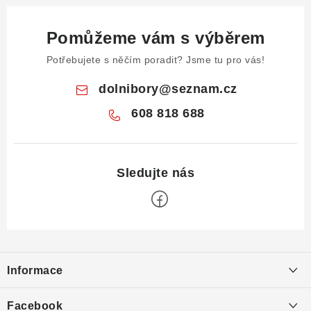
Pomůžeme vám s výběrem
Potřebujete s něčím poradit? Jsme tu pro vás!
dolnibory
@
seznam.cz
608 818 688
Z
á
Informace
p
a
Obchodní podmínky
Facebook