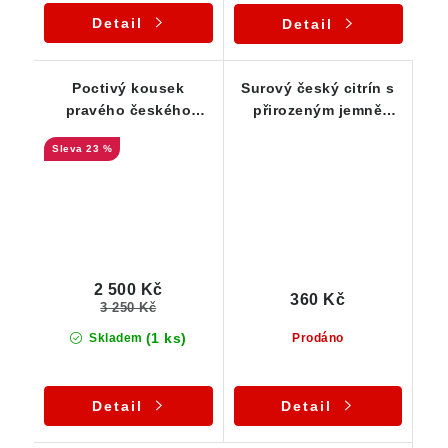
Detail
Detail
Poctivý kousek
Surový český citrín s
pravého českého
přirozeným jemně
citrínu s podmanivou
žlutým odstínem a
23 %
žlutou barvou
bublinkami uvnitř
2 500 Kč
360 Kč
3 250 Kč
(1 ks)
Skladem
Prodáno
Detail
Detail