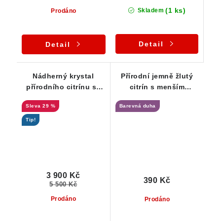
(1 ks)
Skladem
Prodáno
Detail
Detail
Nádherný krystal
Přírodní jemně žlutý
přírodního citrínu se
citrín s menším
sametově ohlazeným
duhovým odleskem
29 %
Barevná duha
povrchem a slušnou
vnitřní čistotou
Tip!
3 900 Kč
390 Kč
5 500 Kč
Prodáno
Prodáno