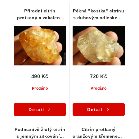
Přírodní citrín
Pěkná "kostka" citrínu
protkaný a zakalený
s duhovým odleskem /
oranžovým křemenem
Kněževes na Vysočině
490 Kč
720 Kč
Prodáno
Prodáno
Detail
Detail
Podmanivě žlutý citrín
Citrín protkaný
s jemným žilkováním
oranžovým křemenem -