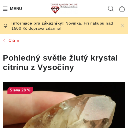
Přejít
Hleda
na
obsah
Novinka. Při nákupu nad
ČESKÉ KAMENY
1500 Kč doprava zdarma!
ŠPERKY
Citrín
KAMENY ZE SVĚTA
Pohledný světle žlutý krystal
citrínu z Vysočiny
BROUŠENÉ
SLEVY
28 %
ÚČINKY
KRYSTALY