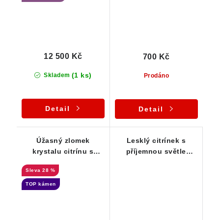
12 500 Kč
700 Kč
(1 ks)
Skladem
Prodáno
Detail
Detail
Úžasný zlomek
Lesklý citrínek s
krystalu citrínu s
příjemnou světle
fantastickou žlutou
žlutou barvou a
28 %
barvou a pestrým
menším duhovým
vnitřním světem
odleskem
TOP kámen