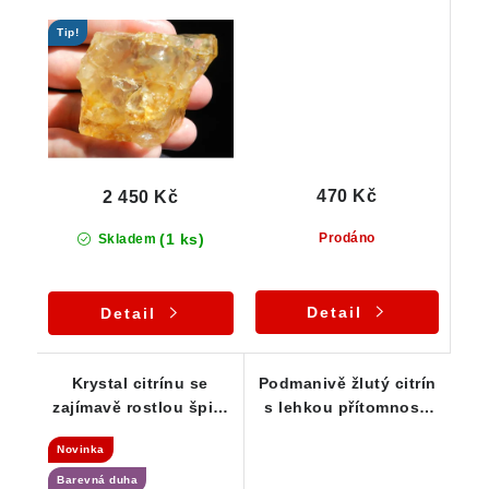
oranžového křemene
Kněževes / Vysočina
Tip!
470 Kč
2 450 Kč
(1 ks)
Prodáno
Skladem
Detail
Detail
Krystal citrínu se
Podmanivě žlutý citrín
zajímavě rostlou špicí
s lehkou přítomností
a kouřovým nádechem
oranžového křemene
Novinka
Barevná duha