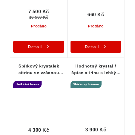
7 500 Kč
660 Kč
10 500 Kč
Prodáno
Prodáno
Detail
Detail
Sbírkový krystalek
Hodnotný krystal /
citrínu se vzácnou
špice citrínu s lehkým
tmavou špičkou /
kouřovým nádechem
Unikátní barva
Sbírkový kámen
Vysočina
3 900 Kč
4 300 Kč