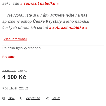
sekci zde
» zobrazit nabídku «
→
Nevybrali jste si u nás? Mrkněte ještě na náš
spřízněný eshop
České Krystaly
a jeho nabídku
českých přírodních citrínů
» zobrazit nabídku «
Více informací
Položka byla vyprodána…
Prodáno
7 500 Kč
–40 %
4 500 Kč
Měrná cena:
Kód zboží:
22632
Tisk
Zeptat se
Sdílet