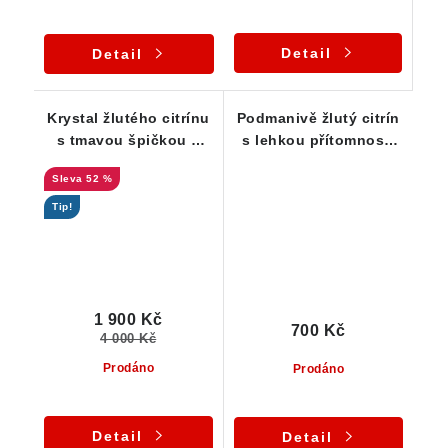
Detail
Detail
Krystal žlutého citrínu
Podmanivě žlutý citrín
s tmavou špičkou a
s lehkou přítomností
kouřovým nádechem
oranžového křemene
52 %
Tip!
1 900 Kč
700 Kč
4 000 Kč
Prodáno
Prodáno
Detail
Detail