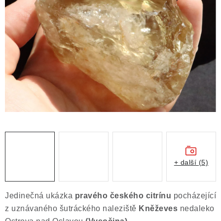
ČLÁNKY
NALEZIŠTĚ
NÁŠ PŘÍBĚH
VIDEOGALERIE
KONTAKT
MISTROVSKÉ KRYSTALY
Obchodní podmínky
Puncovní značky
+ další (5)
Ochrana osobních údajů
Výkup minerálů a drahých kamenů
Jedinečná ukázka
pravého českého
citrínu
pocházející
Formulář pro uplatnění reklamace
z uznávaného šutráckého naleziště
Kněževes
nedaleko
Formulář pro odstoupení od smlouvy