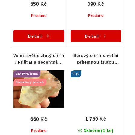
550 Kč
390 Kč
Prodáno
Prodáno
Detail
Detail
Velmi světle žlutý citrín
Surový citrín s velmi
/ křišťál s decentními
příjemnou žlutou
kouřovými tóny
barvou / Vysočina
Barevná duha
Tip!
Sametový povrch
1 750 Kč
660 Kč
(1 ks)
Skladem
Prodáno