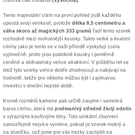
Ostrova nad Oslavou
(Vysočina)
.
Poučení o právu na odstoupení od smlouvy
Tento majestátní citrín na první pohled jistě každého
upoutá svojí velikostí, protože
délka 8,5 centimetru a
váha skoro až magických 333 gramů
řadí tento vzorek
rozhodně mezi mohutnější kousky. Takto velké a kvalitní
citríny jako je tento se v naší přírodě vyskytují zcela
vyjímečně, proto jsou podobné kousky i poměrně
ceněné a sběratelsky velice atraktivní. V průběhu let se
totiž tyto vzorky velice dobře zhodnocují a nabývají na
hodnotě, takže pro někoho můžou být i zajímavou
investicí v dnešní nejisté době.
Kromě rozměrů kamene pak určitě zaujme i samotná
barva citrínu, která má
podmanivý středně žlutý odstín
s výraznými kouřovými tóny. Toto unikátní zbarvení
samozřejmě nejvíce vynikne, pokud je vzorek mokrý a
na sluníčku, což jsme pro vás hezky zachytili na