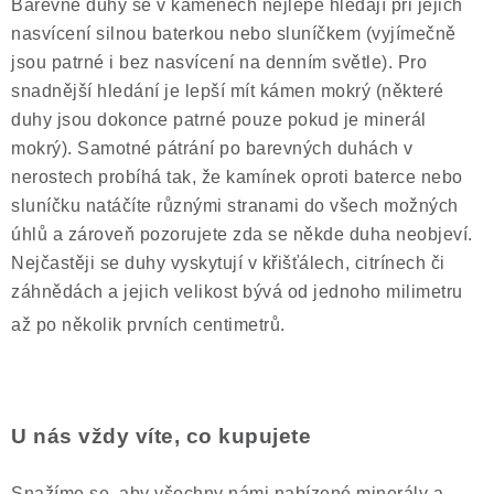
Barevné duhy se v kamenech nejlépe hledají při jejich
nasvícení silnou baterkou nebo sluníčkem (vyjímečně
jsou patrné i bez nasvícení na denním světle). Pro
snadnější hledání je lepší mít kámen mokrý (některé
duhy jsou dokonce patrné pouze pokud je minerál
mokrý). Samotné pátrání po barevných duhách v
nerostech probíhá tak, že kamínek oproti baterce nebo
sluníčku natáčíte různými stranami do všech možných
úhlů a zároveň pozorujete zda se někde duha neobjeví.
Nejčastěji se duhy vyskytují v křišťálech, citrínech či
záhnědách a jejich velikost bývá od jednoho milimetru
až po několik prvních centimetrů.
U nás vždy víte, co kupujete
Snažíme se, aby všechny námi nabízené minerály a