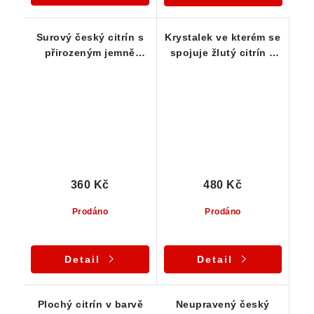
Surový český citrín s
Krystalek ve kterém se
přirozeným jemně
spojuje žlutý citrín a
žlutým odstínem a
lehce kouřová
bublinkami uvnitř
záhněda
360 Kč
480 Kč
Prodáno
Prodáno
Detail
Detail
Plochý citrín v barvě
Neupravený český