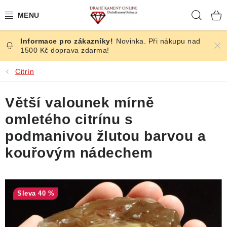
Přejít
Hleda
na
obsah
Novinka. Při nákupu nad
ČESKÉ KAMENY
1500 Kč doprava zdarma!
ŠPERKY
Citrín
KAMENY ZE SVĚTA
Větší valounek mírně
omletého citrínu s
BROUŠENÉ
podmanivou žlutou barvou a
SLEVY
kouřovým nádechem
ÚČINKY
40 %
KRYSTALY