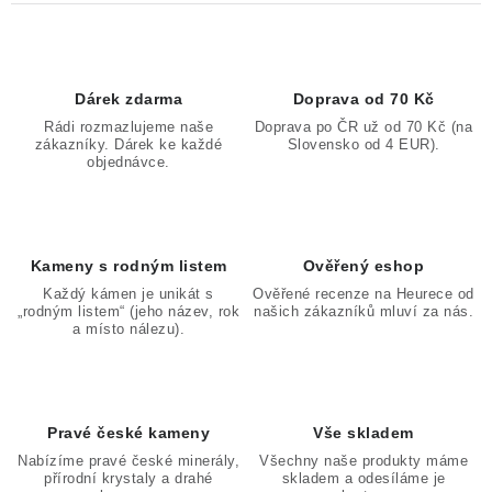
Dárek zdarma
Doprava od 70 Kč
Rádi rozmazlujeme naše
Doprava po ČR už od 70 Kč (na
zákazníky. Dárek ke každé
Slovensko od 4 EUR).
objednávce.
Kameny s rodným listem
Ověřený eshop
Každý kámen je unikát s
Ověřené recenze na Heurece od
„rodným listem“ (jeho název, rok
našich zákazníků mluví za nás.
a místo nálezu).
Pravé české kameny
Vše skladem
Nabízíme pravé české minerály,
Všechny naše produkty máme
přírodní krystaly a drahé
skladem a odesíláme je