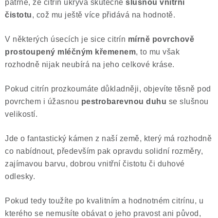
patrné, že citrín ukrývá skutečně
slušnou vnitřní
čistotu
, což mu ještě více přidává na hodnotě.
V některých úsecích je sice citrín
mírně povrchově
prostoupený mléčným křemenem
, to mu však
rozhodně nijak neubírá na jeho celkové kráse.
Pokud citrín prozkoumáte důkladněji, objevíte těsně pod
povrchem i úžasnou
pestrobarevnou duhu
se slušnou
velikostí.
Jde o fantastický kámen z naší země, který má rozhodně
co nabídnout, především pak opravdu solidní rozměry,
zajímavou barvu, dobrou vnitřní čistotu či duhové
odlesky.
Pokud tedy toužíte po kvalitním a hodnotném citrínu, u
kterého se nemusíte obávat o jeho pravost ani původ,