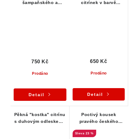
šampaňského a
citrínek v barvě
žilkováním oranžového
označované jako
křemene
"šampáňo"
650 Kč
750 Kč
Prodáno
Prodáno
Detail
Detail
Pěkná "kostka" citrínu
Poctivý kousek
s duhovým odleskem /
pravého českého
Kněževes na Vysočině
citrínu s podmanivou
23 %
žlutou barvou