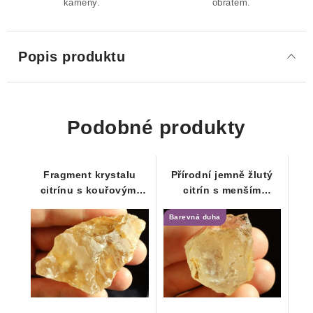
kameny.
obratem.
Popis produktu
Podobné produkty
Fragment krystalu
Přírodní jemně žlutý
citrínu s kouřovými
citrín s menším
tóny protkaný
duhovým odleskem
Barevná duha
oranžovým křemenem