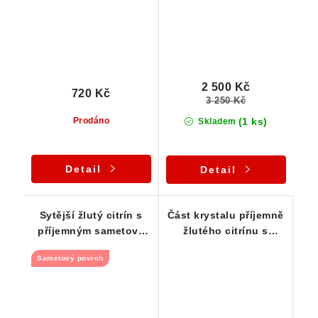
2 500 Kč
720 Kč
3 250 Kč
(1 ks)
Prodáno
Skladem
Detail
Detail
Sytější žlutý citrín s
Část krystalu příjemně
příjemným sametově
žlutého citrínu s
ohlazeným povrchem
vysokou vnitřní
Sametový povrch
čistotou