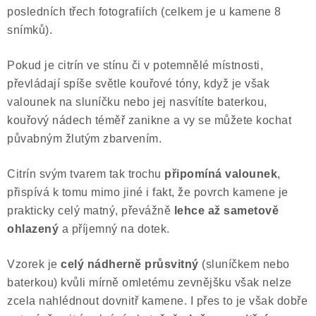
posledních třech fotografiích (celkem je u kamene 8
snímků).
Pokud je citrín ve stínu či v potemnělé místnosti,
převládají spíše světle kouřové tóny, když je však
valounek na sluníčku nebo jej nasvítíte baterkou,
kouřový nádech téměř zanikne a vy se můžete kochat
půvabným žlutým zbarvením.
Citrín svým tvarem tak trochu
připomíná valounek
,
přispívá k tomu mimo jiné i fakt, že povrch kamene je
prakticky celý matný, převážně
lehce až sametově
ohlazený
a příjemný na dotek.
Vzorek je
celý nádherně průsvitný
(sluníčkem nebo
baterkou) kvůli mírně omletému zevnějšku však nelze
zcela nahlédnout dovnitř kamene. I přes to je však dobře