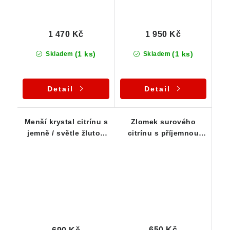
1 470 Kč
1 950 Kč
(1 ks)
(1 ks)
Skladem
Skladem
Detail
Detail
Menší krystal citrínu s
Zlomek surového
jemně / světle žlutou
citrínu s příjemnou
barvou - Vysočina
žlutou barvou -
Vysočina
650 Kč