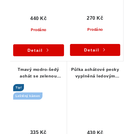
270 Kč
440 Kč
Prodáno
Prodáno
Detail
Detail
Tmavý modro-šedý
Půlka achátové pecky
achát se zelenou
vyplněná ledovým
krustou - průsvitný
křišťálem 34 x 20 x 17
Tip!
kámen
mm
Leštěný kámen
335 Kč
430 Kč