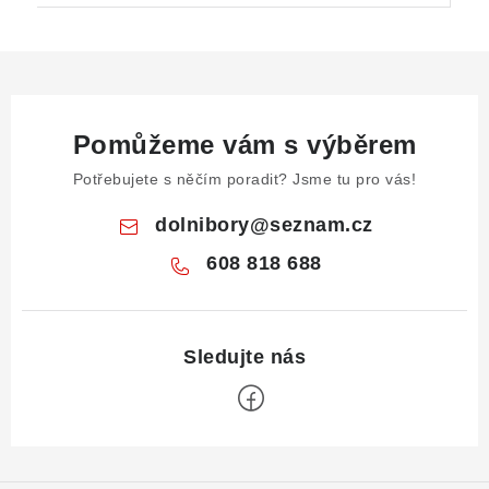
Pomůžeme vám s výběrem
Potřebujete s něčím poradit? Jsme tu pro vás!
dolnibory
@
seznam.cz
608 818 688
Z