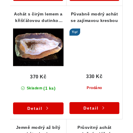
Achát s čirým lemem a
Půvabně modrý achát
křišťálovou dutinkou
se zajímavou kresbou
35 x 18 x 11 mm
Tip!
330 Kč
370 Kč
(1 ks)
Prodáno
Skladem
Detail
Detail
Jemně modrý až bílý
Průsvitný achát