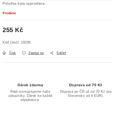
Položka byla vyprodána…
Poučení o právu na odstoupení od smlouvy
Prodáno
255 Kč
Měrná cena:
Kód zboží:
28285
Tisk
Zeptat se
Sdílet
Dárek zdarma
Doprava od 70 Kč
Rádi rozmazlujeme naše
Doprava po ČR už od 70 Kč (na
zákazníky. Dárek ke každé
Slovensko od 4 EUR).
objednávce.