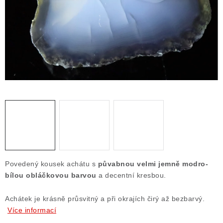
ČLÁNKY
NALEZIŠTĚ
NÁŠ PŘÍBĚH
VIDEOGALERIE
KONTAKT
MISTROVSKÉ KRYSTALY
Obchodní podmínky
Puncovní značky
Povedený kousek achátu s
půvabnou velmi jemně modro-
Ochrana osobních údajů
bílou obláčkovou barvou
a decentní kresbou.
Výkup minerálů a drahých kamenů
Achátek je krásně průsvitný a při okrajích čirý až bezbarvý.
Formulář pro uplatnění reklamace
Více informací
Formulář pro odstoupení od smlouvy