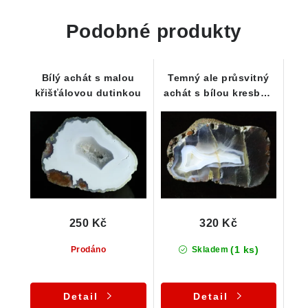
Podobné produkty
Bílý achát s malou
Temný ale průsvitný
křišťálovou dutinkou
achát s bílou kresbou
- Levín
250 Kč
320 Kč
(1 ks)
Prodáno
Skladem
Detail
Detail