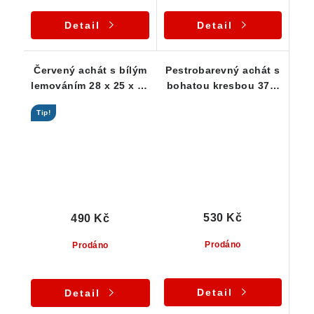
Detail
Detail
Červený achát s bílým
Pestrobarevný achát s
lemováním 28 x 25 x 17
bohatou kresbou 37 x
mm
17 x 14 mm
Tip!
530 Kč
490 Kč
Prodáno
Prodáno
Detail
Detail