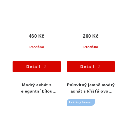
460 Kč
260 Kč
Prodáno
Prodáno
Detail
Detail
Modrý achát s
Průsvitný jemně modrý
elegantní bílou
achát s křišťálovou
kresbou 36 x 23 x 25
výplní
Leštěný kámen
mm