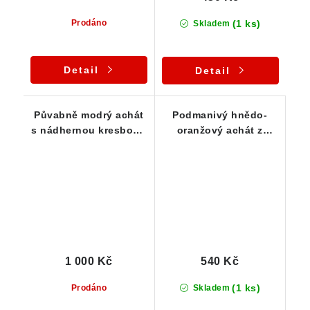
(1 ks)
Prodáno
Skladem
Detail
Detail
Půvabně modrý achát
Podmanivý hnědo-
s nádhernou kresbou -
oranžový achát z
kvalitní vzorek
Doubravice 39 x 25 x
13 mm
1 000 Kč
540 Kč
(1 ks)
Prodáno
Skladem