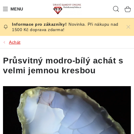
Přejít
Hleda
na
obsah
Novinka. Při nákupu nad
ČESKÉ KAMENY
1500 Kč doprava zdarma!
ŠPERKY
Achát
KAMENY ZE SVĚTA
Průsvitný modro-bílý achát s
velmi jemnou kresbou
BROUŠENÉ
SLEVY
ÚČINKY
KRYSTALY