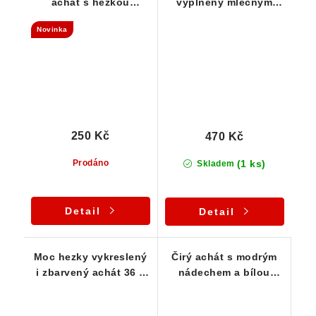
achát s hezkou
vyplněný mléčným
kresbou
křemenem 46 x 27 x 17
Novinka
mm
250 Kč
470 Kč
(1 ks)
Prodáno
Skladem
Detail
Detail
Moc hezky vykreslený
Čirý achát s modrým
i zbarvený achát 36 x
nádechem a bílou
20 x 20 mm
kresbou