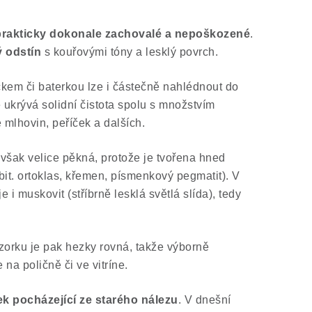
prakticky dokonale zachovalé a nepoškozené
.
 odstín
s kouřovými tóny a lesklý povrch.
íčkem či baterkou lze i částečně nahlédnout do
e ukrývá solidní čistota spolu s množstvím
mlhovin, peříček a dalších.
však velice pěkná, protože je tvořena hned
bit. ortoklas, křemen, písmenkový pegmatit). V
 i muskovit (stříbrně lesklá světlá slída), tedy
orku je pak hezky rovná, takže výborně
na poličně či ve vitríne.
k pocházející ze starého nálezu
. V dnešní