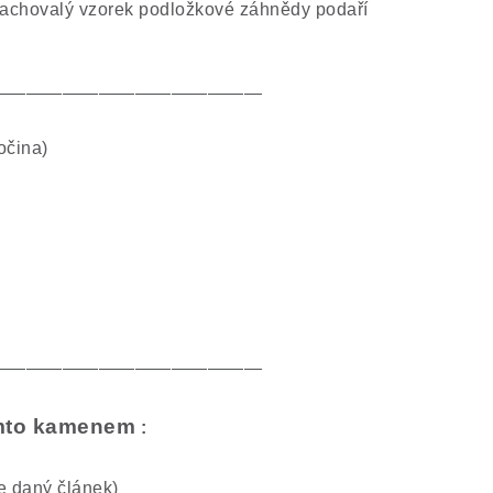
 zachovalý vzorek podložkové záhnědy podaří
———————————————
očina)
———————————————
tímto kamenem
:
te daný článek)