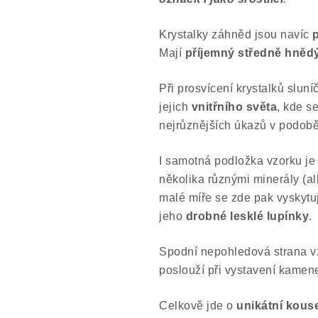
Krystalky záhněd jsou navíc
Mají
příjemný středně hnědý
Při prosvícení krystalků slun
jejich
vnitřního světa
, kde s
nejrůznějších úkazů v podobě 
I samotná podložka vzorku je 
několika různými minerály (al
malé míře se zde pak vyskytuje
jeho
drobné lesklé lupínky
.
Spodní nepohledová strana vz
poslouží při vystavení kamene 
Celkově jde o
unikátní kouse