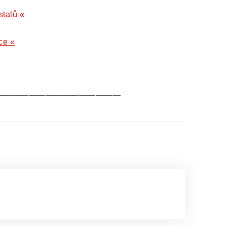
stalů «
ce «
———————————————