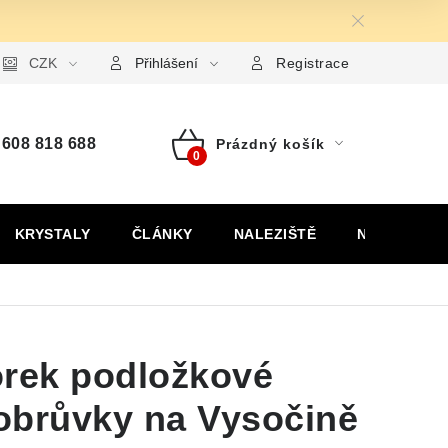
ormulář pro uplatnění reklamace
CZK
Formulář pro odstoupení od
Přihlášení
Registrace
608 818 688
Prázdný košík
Nákupní
košík
KRYSTALY
ČLÁNKY
NALEZIŠTĚ
NÁŠ PŘÍBĚH
orek podložkové
obrůvky na Vysočině