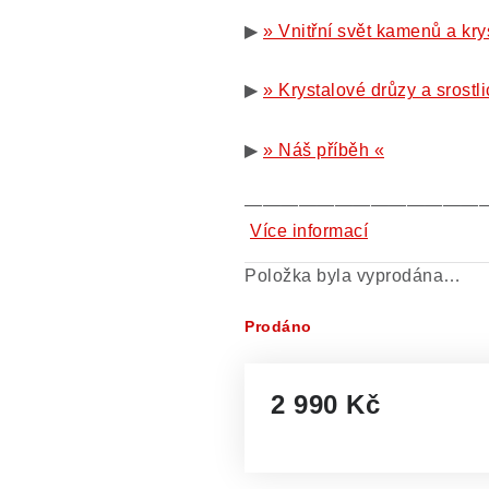
▶
» Vnitřní svět kamenů a kry
▶
» Krystalové drůzy a srostli
▶
» Náš příběh «
—————————————
Více informací
Položka byla vyprodána…
Prodáno
2 990 Kč
Měrná cena: