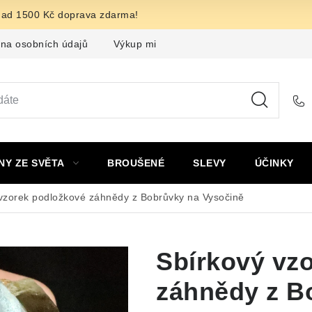
nad 1500 Kč doprava zdarma!
na osobních údajů
Výkup minerálů a drahých kamenů
F
NY ZE SVĚTA
BROUŠENÉ
SLEVY
ÚČINKY
vzorek podložkové záhnědy z Bobrůvky na Vysočině
Sbírkový vz
záhnědy z B