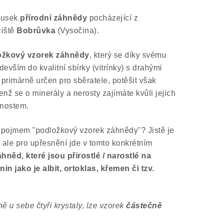
kousek
přírodní záhnědy
pocházející z
ziště
Bobrůvka
(Vysočina).
ožkový vzorek záhnědy
, který se díky svému
evším do kvalitní sbírky (vitrínky) s drahými
primárně určen pro sběratele, potěšit však
enž se o minerály a nerosty zajímáte kvůli jejich
tnostem.
od pojmem "podložkový vzorek záhnědy"? Jistě je
í, ale pro upřesnění jde v tomto konkrétním
áhněd, které jsou přirostlé / narostlé na
n jako je albit, ortoklas, křemen či tzv.
ě u sebe čtyři krystaly, lze vzorek
částečně