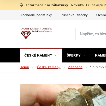
Přejít
Novinka. Při nákupu 
na
obsah
Obchodní podmínky
Puncovní značky
Ochra
ČESKÉ KAMENY
ŠPERKY
KAME
Domů
České kameny
Záhněda
Sbírkový 