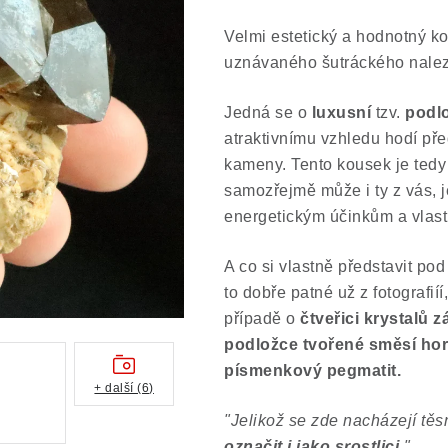
Velmi estetický a hodnotný 
uznávaného šutráckého nale
Jedná se o
luxusní
tzv.
podl
atraktivnímu vzhledu hodí před
kameny. Tento kousek je tedy 
samozřejmě může i ty z vás, j
energetickým účinkům a vlas
A co si vlastně představit p
to dobře patné už z fotografií
případě o
čtveřici krystalů z
podložce tvořené směsí horni
písmenkový pegmatit.
+ další (6)
"Jelikož se zde nacházejí těsn
označit i jako srostlici
."