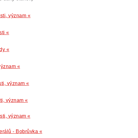
sti, význam «
ti «
dy «
, význam «
sti, význam «
ti, význam «
osti, význam «
erálů - Bobrůvka «