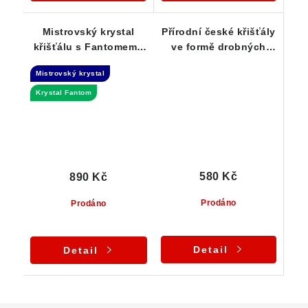
Mistrovský krystal
Přírodní české křišťály
křišťálu s Fantomem -
ve formě drobných
Laserová hůlka
krystalků - Skupinka
Mistrovský krystal
10-ti ks
Krystal Fantom
580 Kč
890 Kč
Prodáno
Prodáno
Detail
Detail