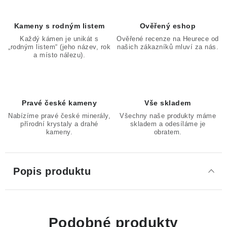
Kameny s rodným listem
Ověřený eshop
Každý kámen je unikát s
Ověřené recenze na Heurece od
„rodným listem“ (jeho název, rok
našich zákazníků mluví za nás.
a místo nálezu).
Pravé české kameny
Vše skladem
Nabízíme pravé české minerály,
Všechny naše produkty máme
přírodní krystaly a drahé
skladem a odesíláme je
kameny.
obratem.
Popis produktu
Podobné produkty