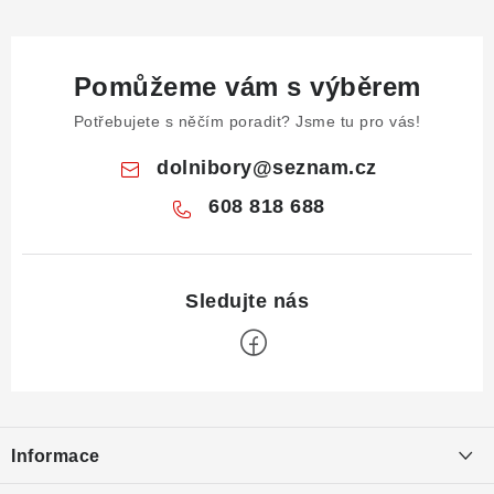
Pomůžeme vám s výběrem
Potřebujete s něčím poradit? Jsme tu pro vás!
dolnibory
@
seznam.cz
608 818 688
Z
á
Informace
p