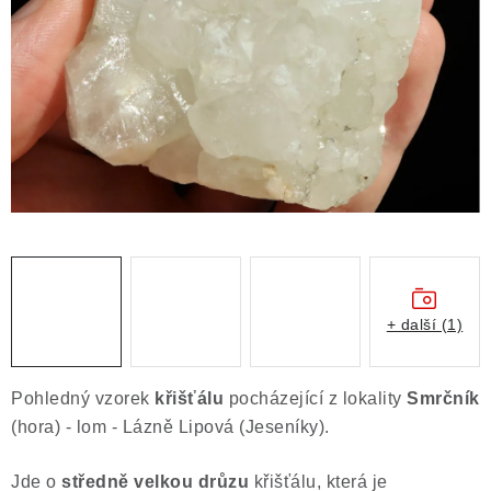
ČLÁNKY
NALEZIŠTĚ
NÁŠ PŘÍBĚH
VIDEOGALERIE
KONTAKT
MISTROVSKÉ KRYSTALY
+ další (1)
Obchodní podmínky
Puncovní značky
Ochrana osobních údajů
Pohledný vzorek
křišťálu
pocházející z lokality
Smrčník
Výkup minerálů a drahých kamenů
(hora) - lom - Lázně Lipová (Jeseníky).
Formulář pro uplatnění reklamace
Jde o
středně velkou drůzu
křišťálu, která je
Formulář pro odstoupení od smlouvy