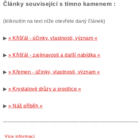
Články související s tímno kamenem :
(kliknutím na text níže otevřete daný článek)
▶
» Křišťál - účinky, vlastnosti, význam «
▶
» Křišťál - zajímavosti a další nabídka «
▶
» Křemen - účinky, vlastnosti, význam «
▶
» Krystalové drůzy a srostlice «
▶
» Náš příběh «
——————————————————————————
Více informací