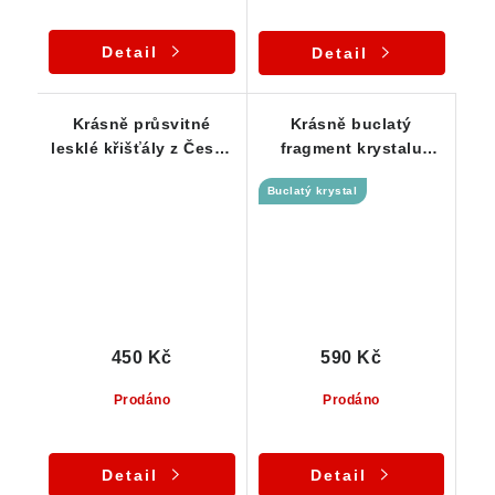
Detail
Detail
Krásně průsvitné
Krásně buclatý
lesklé křišťály z České
fragment krystalu
Republiky - Sada 3 ks
křišťálu - Jeseníky
Buclatý krystal
450 Kč
590 Kč
Prodáno
Prodáno
Detail
Detail