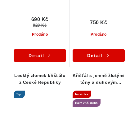
690 Kč
750 Kč
920 Kč
Prodáno
Prodáno
Detail
Detail
Lesklý zlomek křišťálu
Křišťál s jemně žlutými
z České Republiky
tóny a duhovým
odleskem
Tip!
Novinka
Barevná duha