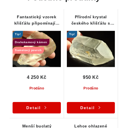
Fantastický vzorek
Přírodní krystal
křišťálu připomínající
českého křišťálu s
pravěký nástroj
drahokamovou
Tip!
Tip!
čistotou
Drahokamový kámen
Sametový povrch
4 250 Kč
950 Kč
Prodáno
Prodáno
Detail
Detail
Menší buclatý
Lehce ohlazené