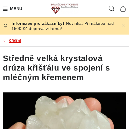
Přejít
Hleda
na
obsah
Novinka. Při nákupu nad
ČESKÉ KAMENY
1500 Kč doprava zdarma!
ŠPERKY
Křišťál
KAMENY ZE SVĚTA
Středně velká krystalová
drůza křišťálu ve spojení s
BROUŠENÉ
mléčným křemenem
SLEVY
ÚČINKY
KRYSTALY