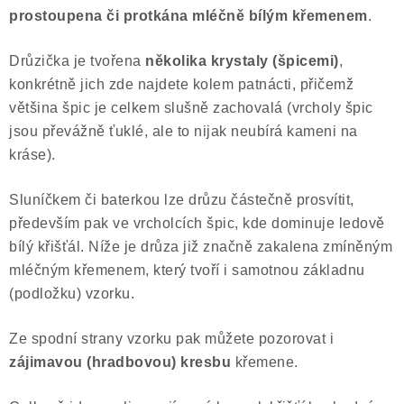
prostoupena či protkána mléčně bílým křemenem
.
Poučení o právu na odstoupení od smlouvy
Drůzička je tvořena
několika krystaly (špicemi)
,
konkrétně jich zde najdete kolem patnácti, přičemž
většina špic je celkem slušně zachovalá (vrcholy špic
jsou převážně ťuklé, ale to nijak neubírá kameni na
kráse).
Sluníčkem či baterkou lze drůzu částečně prosvítit,
především pak ve vrcholcích špic, kde dominuje ledově
bílý křišťál. Níže je drůza již značně zakalena zmíněným
mléčným křemenem, který tvoří i samotnou základnu
(podložku) vzorku.
Ze spodní strany vzorku pak můžete pozorovat i
zájimavou (hradbovou) kresbu
křemene.