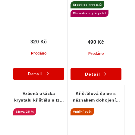
Srostlice krystalů
Oboustranný krystal
320 Kč
490 Kč
Prodáno
Prodáno
Detail
Detail
Vzácná ukázka
Křišťálová špice s
krystalu křišťálu s tzv.
náznakem dohojení -
vnitřním fantomem
Bobrůvka
25 %
Vnitřní svět