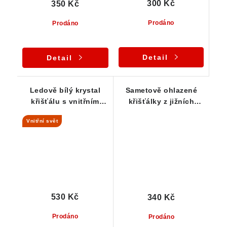
300 Kč
350 Kč
Prodáno
Prodáno
Detail
Detail
Ledově bílý krystal
Sametově ohlazené
křišťálu s vnitřním
křišťálky z jižních
světem
Čech - skupinka 3 ks
Vnitřní svět
530 Kč
340 Kč
Prodáno
Prodáno