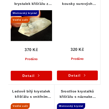
krystalek křišťálu z
kousky surových
Jeseníků
křišťálů - sada 3 ks
Mistrovský krystal
Vnitřní svět
320 Kč
370 Kč
Prodáno
Prodáno
Detail
Detail
Ledově bílý krystalek
Srostlice krystalků
křišťálu s vnitřním
křišťálu s náznakem
světem
Fantomu - ČR
Vnitřní svět
Mistrovský krystal