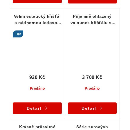
Velmi estetický křišťál
Příjemně ohlazený
s nádhernou ledovou
valounek křišťálu se
barvou - Vysočina
slušnou vnitřní
Tip!
čistotou - kvalitní
kousek
920 Kč
3 700 Kč
Prodáno
Prodáno
Detail
Detail
Krásně průsvitné
Série surových