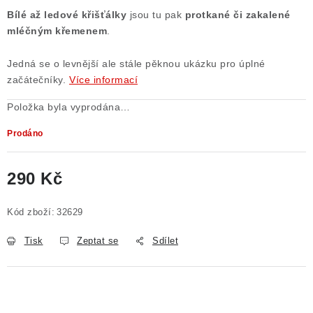
Bílé až ledové křišťálky
jsou tu pak
protkané či zakalené
Poučení o právu na odstoupení od smlouvy
mléčným křemenem
.
Jedná se o levnější ale stále pěknou ukázku pro úplné
začátečníky.
Více informací
Položka byla vyprodána…
Prodáno
290 Kč
Měrná cena:
Kód zboží:
32629
Tisk
Zeptat se
Sdílet