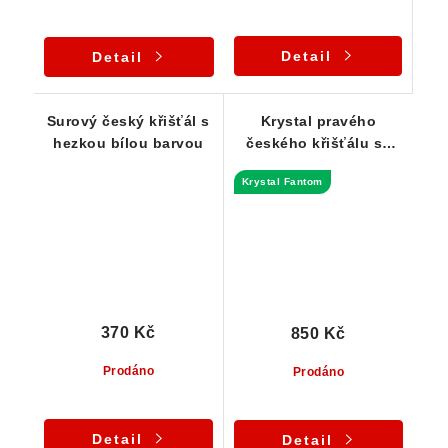
Detail
Detail
Surový český křišťál s
Krystal pravého
hezkou bílou barvou
českého křišťálu se
zajímavou dvojitou
Krystal Fantom
špicí
370 Kč
850 Kč
Prodáno
Prodáno
Detail
Detail