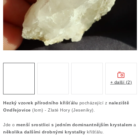
ČLÁNKY
NALEZIŠTĚ
NÁŠ PŘÍBĚH
VIDEOGALERIE
KONTAKT
MISTROVSKÉ KRYSTALY
+ další (2)
Obchodní podmínky
Puncovní značky
Hezký vzorek přírodního křišťálu
pocházející z
naleziště
Ochrana osobních údajů
Ondřejovice
(lom) - Zlaté Hory (Jeseníky).
Výkup minerálů a drahých kamenů
Jde o
menší srostlici s jedním dominantnějším krystalem
a
Formulář pro uplatnění reklamace
několika dalšími drobnými krystalky
křišťálu.
Formulář pro odstoupení od smlouvy