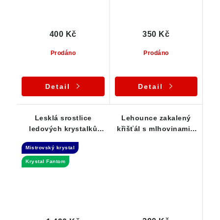
400 Kč
350 Kč
Prodáno
Prodáno
Detail
Detail
Lesklá srostlice
Lehounce zakalený
ledových krystalků
křišťál s mlhovinami -
křišťálu - Dow krystal
Laštovičky
Mistrovský krystal
+ Fantom
Krystal Fantom