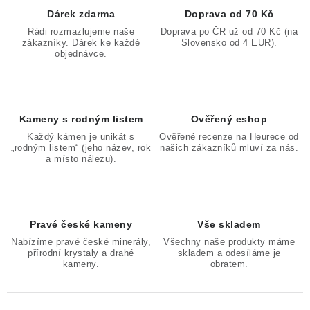
Dárek zdarma
Doprava od 70 Kč
Rádi rozmazlujeme naše
Doprava po ČR už od 70 Kč (na
zákazníky. Dárek ke každé
Slovensko od 4 EUR).
objednávce.
Kameny s rodným listem
Ověřený eshop
Každý kámen je unikát s
Ověřené recenze na Heurece od
„rodným listem“ (jeho název, rok
našich zákazníků mluví za nás.
a místo nálezu).
Pravé české kameny
Vše skladem
Nabízíme pravé české minerály,
Všechny naše produkty máme
přírodní krystaly a drahé
skladem a odesíláme je
kameny.
obratem.