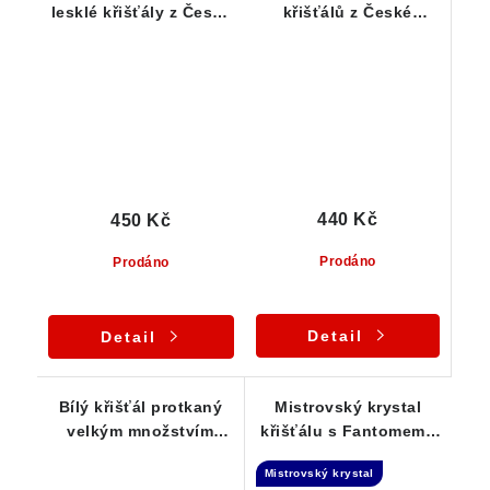
lesklé křišťály z České
křišťálů z České
Republiky - Sada 3 ks
Republiky - 5 ks
440 Kč
450 Kč
Prodáno
Prodáno
Detail
Detail
Bílý křišťál protkaný
Mistrovský krystal
velkým množstvím
křišťálu s Fantomem -
drobných bublinek
Laserová hůlka
Mistrovský krystal