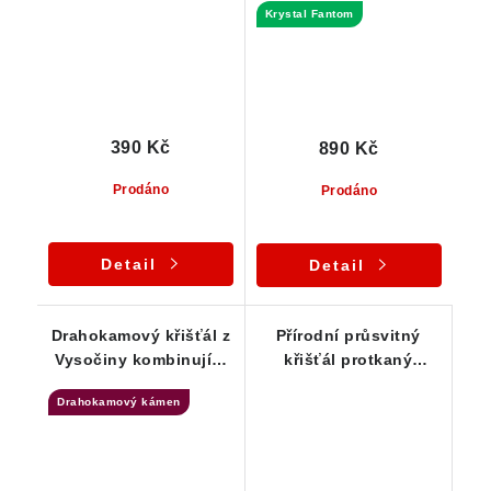
Krystal Fantom
390 Kč
890 Kč
Prodáno
Prodáno
Detail
Detail
Drahokamový křišťál z
Přírodní průsvitný
Vysočiny kombinující
křišťál protkaný
lesklý a lehce
žilkami oranžového
Drahokamový kámen
ohlazený povrch
limonitu