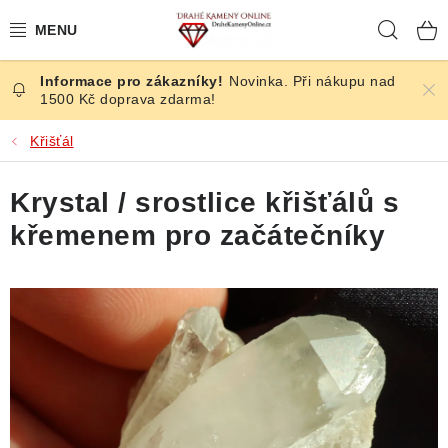
Přejít
Hleda
na
obsah
Novinka. Při nákupu nad
ČESKÉ KAMENY
1500 Kč doprava zdarma!
ŠPERKY
Křišťál
KAMENY ZE SVĚTA
Krystal / srostlice křišťálů s
křemenem pro začátečníky
BROUŠENÉ
SLEVY
ÚČINKY
KRYSTALY