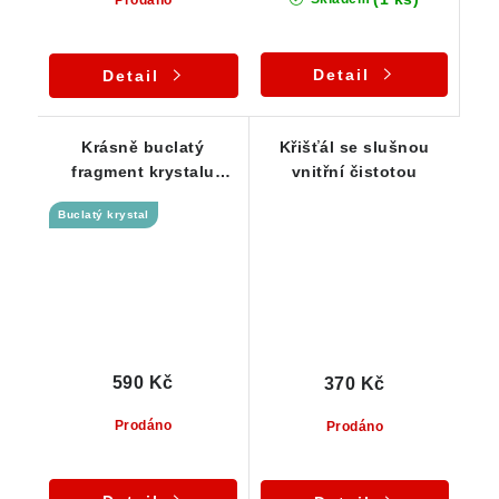
Prodáno
Detail
Detail
Krásně buclatý
Křišťál se slušnou
fragment krystalu
vnitřní čistotou
křišťálu - Jeseníky
Buclatý krystal
590 Kč
370 Kč
Prodáno
Prodáno