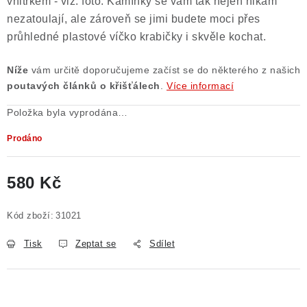
vnitřkem - viz. foto. Kamínky se vám tak nejen nikam
nezatoulají, ale zároveň se jimi budete moci přes
průhledné plastové víčko krabičky i skvěle kochat.
Níže
vám určitě doporučujeme začíst se do některého z našich
poutavých článků o křišťálech
.
Více informací
Položka byla vyprodána…
Prodáno
580 Kč
Měrná cena:
Kód zboží:
31021
Tisk
Zeptat se
Sdílet