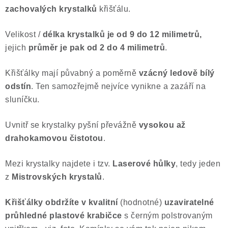
zachovalých krystalků
křišťálu.
Poučení o právu na odstoupení od smlouvy
Velikost /
délka krystalků je
od 9 do 12 milimetrů,
jejich
průměr je pak od 2 do 4 milimetrů
.
Křišťálky mají půvabný a poměrně
vzácný ledově bílý
odstín
. Ten samozřejmě nejvíce vynikne a zazáří na
sluníčku.
Uvnitř se krystalky pyšní převážně
vysokou až
drahokamovou čistotou
.
Mezi krystalky najdete i tzv.
Laserové hůlky
, tedy jeden
z
Mistrovských krystalů
.
Křišťálky obdržíte v kvalitní
(hodnotné)
uzaviratelné
průhledné plastové krabičce
s černým polstrovaným