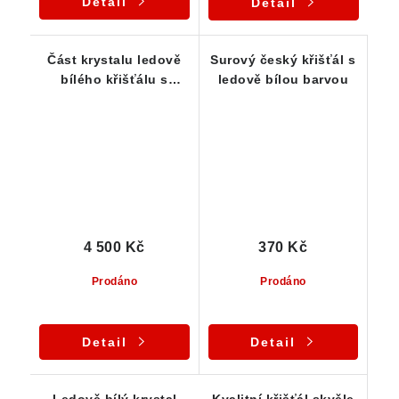
Detail
Detail
Část krystalu ledově
Surový český křišťál s
bílého křišťálu s
ledově bílou barvou
krásným vnitřním
světem a velkou
barevnou duhou
4 500 Kč
370 Kč
Prodáno
Prodáno
Detail
Detail