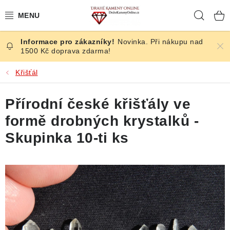
Přejít
Hleda
na
obsah
Novinka. Při nákupu nad
ČESKÉ KAMENY
1500 Kč doprava zdarma!
ŠPERKY
Křišťál
KAMENY ZE SVĚTA
Přírodní české křišťály ve
formě drobných krystalků -
BROUŠENÉ
Skupinka 10-ti ks
SLEVY
ÚČINKY
KRYSTALY