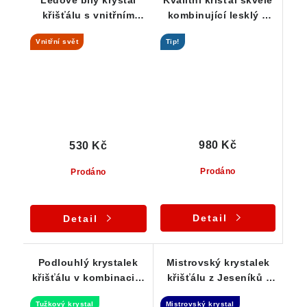
Ledově bílý krystal
Kvalitní křišťál skvěle
křišťálu s vnitřním
kombinující lesklý a
světem
sametově ohlazený
Vnitřní svět
Tip!
povrch
980 Kč
530 Kč
Prodáno
Prodáno
Detail
Detail
Podlouhlý krystalek
Mistrovský krystalek
křišťálu v kombinaci s
křišťálu z Jeseníků -
mléčným křemenem
Isis
Tužkový krystal
Mistrovský krystal