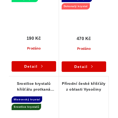
Dokonalý krystal
190 Kč
470 Kč
Prodáno
Prodáno
Detail
Detail
Srostlice krystalů
Přírodní české křišťály
křišťálu protkaná
z oblasti Vysočiny
křemenem - Dow
Mistrovský krystal
krystal
Srostlice krystalů