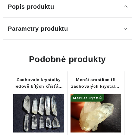
Popis produktu
Parametry produktu
Podobné produkty
Zachovalé krystalky
Menší srostlice tří
ledově bílých křišťálů
zachovalých krystalků
- Série 10-ti kousků /
křišťálu - Ondřejovice
Srostlice krystalů
ČR
/ Jeseníky