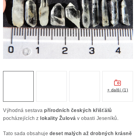
ČLÁNKY
NALEZIŠTĚ
NÁŠ PŘÍBĚH
VIDEOGALERIE
KONTAKT
MISTROVSKÉ KRYSTALY
+ další (1)
Obchodní podmínky
Puncovní značky
Ochrana osobních údajů
Výhodná sestava
přírodních českých křišťálů
Výkup minerálů a drahých kamenů
pocházejících z
lokality Žulová
v obasti Jeseníků.
Formulář pro uplatnění reklamace
Tato sada obsahuje
deset malých až drobných krásně
Formulář pro odstoupení od smlouvy