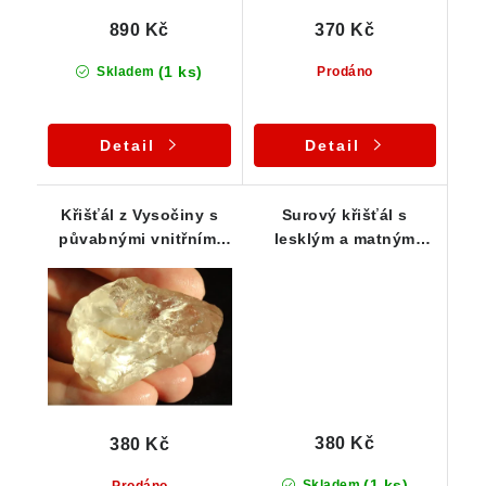
890 Kč
370 Kč
(1 ks)
Skladem
Prodáno
Detail
Detail
Křišťál z Vysočiny s
Surový křišťál s
půvabnými vnitřními
lesklým a matným
mlhovinkami
povrchem / Vysočina
380 Kč
380 Kč
(1 ks)
Skladem