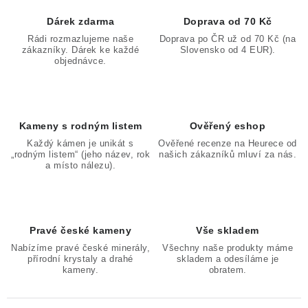
Dárek zdarma
Doprava od 70 Kč
Rádi rozmazlujeme naše
Doprava po ČR už od 70 Kč (na
zákazníky. Dárek ke každé
Slovensko od 4 EUR).
objednávce.
Kameny s rodným listem
Ověřený eshop
Každý kámen je unikát s
Ověřené recenze na Heurece od
„rodným listem“ (jeho název, rok
našich zákazníků mluví za nás.
a místo nálezu).
Pravé české kameny
Vše skladem
Nabízíme pravé české minerály,
Všechny naše produkty máme
přírodní krystaly a drahé
skladem a odesíláme je
kameny.
obratem.