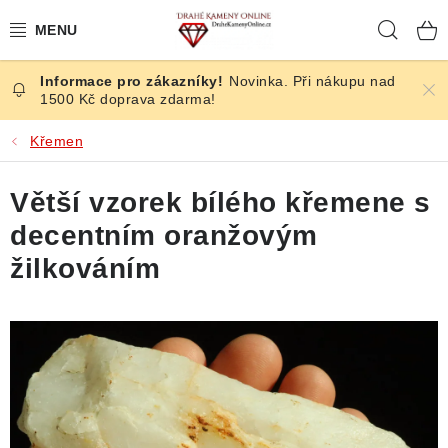
Přejít
Hleda
na
obsah
Novinka. Při nákupu nad
ČESKÉ KAMENY
1500 Kč doprava zdarma!
ŠPERKY
Křemen
KAMENY ZE SVĚTA
Větší vzorek bílého křemene s
decentním oranžovým
BROUŠENÉ
žilkováním
SLEVY
ÚČINKY
KRYSTALY