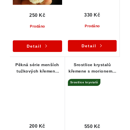
330 Kč
250 Kč
Prodáno
Prodáno
Detail
Detail
Pěkná série menších
Srostlice krystalů
tužkových křemenů
křemene s morionem a
prostoupených
ametystem -
Srostlice krystalů
křišťálem
Bochovice
200 Kč
550 Kč