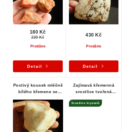
180 Kč
430 Kč
220 Kč
Prodáno
Prodáno
Detail
Detail
Poctivý kousek mléčně
Zajímavá křemenná
bílého křemene se
srostlice tvořená
zajímavým žilkováním
několika krystaly /
Srostlice krystalů
špicemi