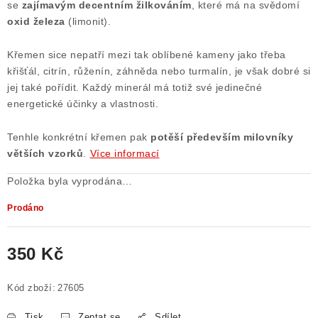
se
zajímavým decentním žilkováním
, které má na svědomí
Poučení o právu na odstoupení od smlouvy
oxid železa
(limonit).
Křemen sice nepatří mezi tak oblíbené kameny jako třeba
křišťál, citrín, růženín, záhněda nebo turmalín, je však dobré si
jej také pořídit. Každý minerál má totiž své jedinečné
energetické účinky a vlastnosti.
Tenhle konkrétní křemen pak
potěší především milovníky
větších vzorků
.
Více informací
Položka byla vyprodána…
Prodáno
350 Kč
Měrná cena:
Kód zboží:
27605
Tisk
Zeptat se
Sdílet