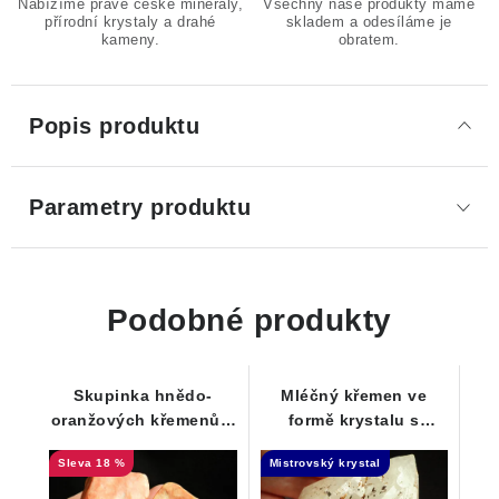
Nabízíme pravé české minerály,
Všechny naše produkty máme
přírodní krystaly a drahé
skladem a odesíláme je
kameny.
obratem.
Popis produktu
Parametry produktu
Podobné produkty
Skupinka hnědo-
Mléčný křemen ve
oranžových křemenů s
formě krystalu s
lehce ohlazeným
elestiálním růstem
18 %
Mistrovský krystal
povrchem