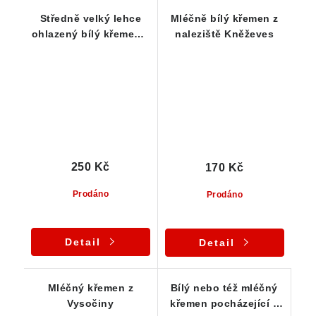
Středně velký lehce
Mléčně bílý křemen z
ohlazený bílý křemen z
naleziště Kněževes
Vysočiny
250 Kč
170 Kč
Prodáno
Prodáno
Detail
Detail
Mléčný křemen z
Bílý nebo též mléčný
Vysočiny
křemen pocházející z