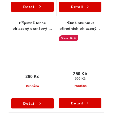
Detail
Detail
Příjemně lehce
Pěkná skupinka
ohlazený oranžový až
přírodních ohlazených
mléčný křemen
křemenů z Vysočiny
16 %
250 Kč
290 Kč
300 Kč
Prodáno
Prodáno
Detail
Detail