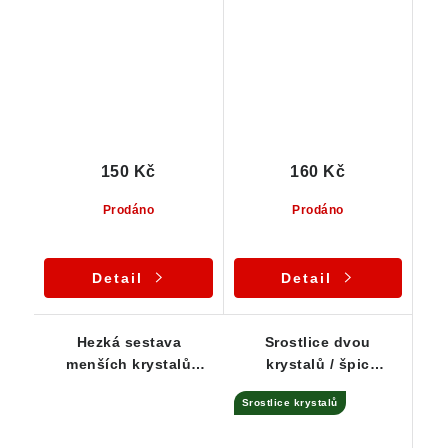
České Republiky
150 Kč
160 Kč
Prodáno
Prodáno
Detail
Detail
Hezká sestava
Srostlice dvou
menších krystalů
krystalů / špic
křemenů
mléčného křemene
Srostlice krystalů
prostoupených
křišťálem