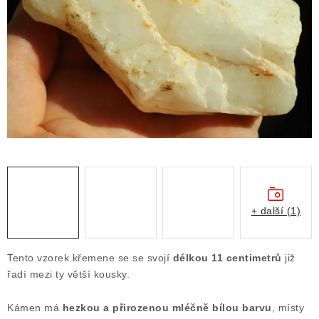
ČLÁNKY
NALEZIŠTĚ
NÁŠ PŘÍBĚH
VIDEOGALERIE
KONTAKT
MISTROVSKÉ KRYSTALY
+ další (1)
Obchodní podmínky
Puncovní značky
Ochrana osobních údajů
Tento vzorek křemene se se svojí
délkou 11 centimetrů
již
Výkup minerálů a drahých kamenů
řadí mezi ty větší kousky.
Formulář pro uplatnění reklamace
Kámen má
hezkou a přirozenou mléčně bílou barvu
, místy
Formulář pro odstoupení od smlouvy