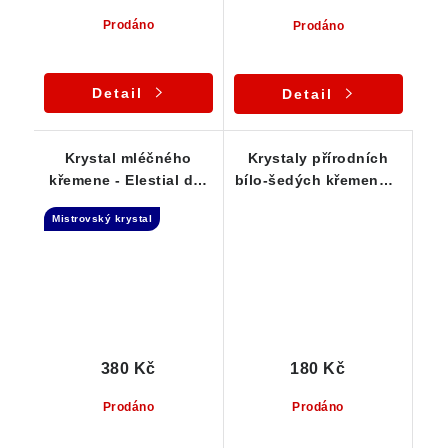
Prodáno
Prodáno
Detail
Detail
Krystal mléčného
Krystaly přírodních
křemene - Elestial dar
bílo-šedých křemenů s
Andělů
křišťálovou špičkou
Mistrovský krystal
380 Kč
180 Kč
Prodáno
Prodáno