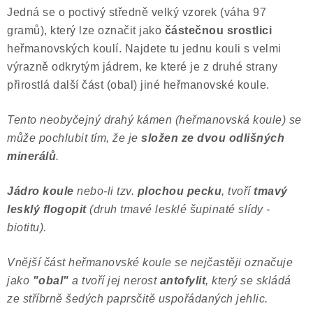
Jedná se o poctivý středně velký vzorek (váha 97
Poučení o právu na odstoupení od smlouvy
gramů), který lze označit jako
částečnou srostlici
heřmanovských koulí. Najdete tu jednu kouli s velmi
výrazně odkrytým jádrem, ke které je z druhé strany
přirostlá další část (obal) jiné heřmanovské koule.
Tento neobyčejný drahý kámen (heřmanovská koule) se
může pochlubit tím, že je
složen ze dvou odlišných
minerálů
.
Jádro koule
nebo-li tzv.
plochou pecku
, tvoří
tmavý
lesklý flogopit
(druh tmavé lesklé šupinaté slídy -
biotitu).
Vnější část heřmanovské koule se nejčastěji označuje
jako
"obal"
a tvoří jej nerost
antofylit
, který se skládá
ze stříbrně šedých paprsčitě uspořádaných jehlic.