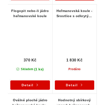
Flogopit nebo-li jádro
Heřmanovská koule -
heřmanovské koule
Srostlice s odkrytými
jádry
370 Kč
1 830 Kč
(1 ks)
Skladem
Prodáno
Detail
Detail
Oválné ploché jádro
Hodnotný sbírkový