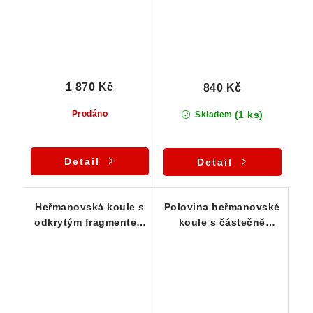
1 870 Kč
840 Kč
(1 ks)
Prodáno
Skladem
Detail
Detail
Heřmanovská koule s
Polovina heřmanovské
odkrytým fragmentem
koule s částečně
jádra
zachovalým jádrem