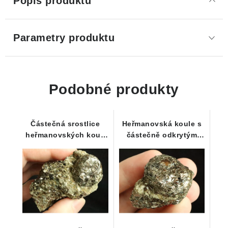
Popis produktu
Parametry produktu
Podobné produkty
Částečná srostlice
Heřmanovská koule s
heřmanovských koulí
částečně odkrytým
s odkrytým jádrem
jádrem - Heřmanov u
Křižanova