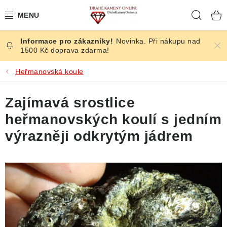
Přejít
Hleda
na
obsah
Novinka. Při nákupu nad
ČESKÉ KAMENY
1500 Kč doprava zdarma!
ŠPERKY
Heřmanovská koule
KAMENY ZE SVĚTA
Zajímavá srostlice
heřmanovských koulí s jedním
BROUŠENÉ
výrazněji odkrytým jádrem
SLEVY
ÚČINKY
KRYSTALY