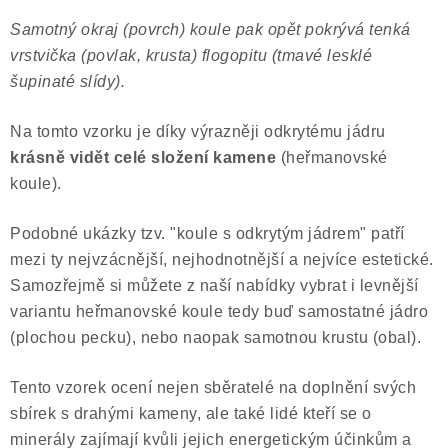
Samotný okraj (povrch) koule pak opět pokrývá tenká
vrstvička (povlak, krusta) flogopitu (tmavé lesklé
šupinaté slídy).
Na tomto vzorku je díky výrazněji odkrytému jádru
krásně vidět celé složení kamene
(heřmanovské
koule).
Podobné ukázky tzv. "koule s odkrytým jádrem" patří
mezi ty nejvzácnější, nejhodnotnější a nejvíce estetické.
Samozřejmě si můžete z naší nabídky vybrat i levnější
variantu heřmanovské koule tedy buď samostatné jádro
(plochou pecku), nebo naopak samotnou krustu (obal).
Tento vzorek ocení nejen sběratelé na doplnění svých
sbírek s drahými kameny, ale také lidé kteří se o
minerály zajímají kvůli jejich energetickým účinkům a