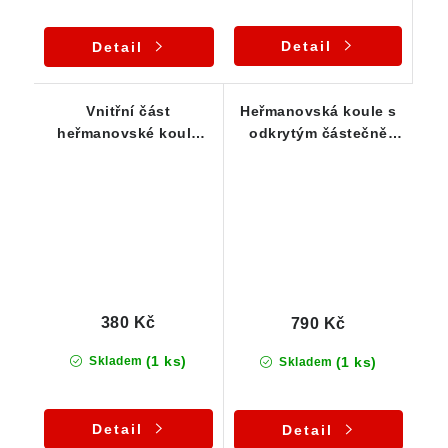
Detail
Detail
Vnitřní část
Heřmanovská koule s
heřmanovské koule
odkrytým částečně
tzv. Jádro - Flogopit
zachovalým jádrem
380 Kč
790 Kč
(1 ks)
(1 ks)
Skladem
Skladem
Detail
Detail