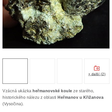
ČLÁNKY
NALEZIŠTĚ
NÁŠ PŘÍBĚH
VIDEOGALERIE
KONTAKT
MISTROVSKÉ KRYSTALY
+ další (2)
Obchodní podmínky
Puncovní značky
Ochrana osobních údajů
Vzácná ukázka
heřmanovské koule
ze starého,
Výkup minerálů a drahých kamenů
historického nálezu z oblasti
Heřmanov u Křižanova
Formulář pro uplatnění reklamace
(Vysočina).
Formulář pro odstoupení od smlouvy