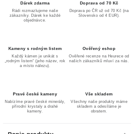
Dárek zdarma
Doprava od 70 Kč
Rádi rozmazlujeme naše
Doprava po ČR už od 70 Kč (na
zákazníky. Dárek ke každé
Slovensko od 4 EUR).
objednávce.
Kameny s rodným listem
Ověřený eshop
Každý kámen je unikát s
Ověřené recenze na Heurece od
„rodným listem“ (jeho název, rok
našich zákazníků mluví za nás.
a místo nálezu).
Pravé české kameny
Vše skladem
Nabízíme pravé české minerály,
Všechny naše produkty máme
přírodní krystaly a drahé
skladem a odesíláme je
kameny.
obratem.