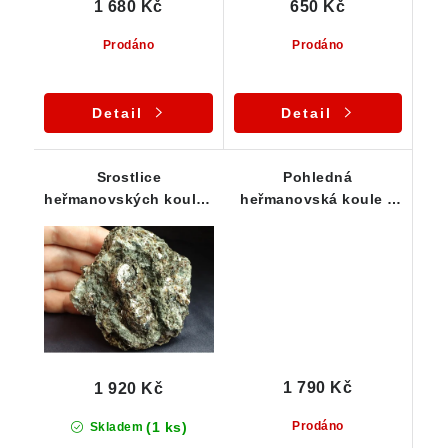
1 680 Kč
650 Kč
Prodáno
Prodáno
Detail
Detail
Srostlice
Pohledná
heřmanovských koulí s
heřmanovská koule s
odkrytými jádry -
velkým odkrytým
Heřmanov u Křižanova
jádrem
1 790 Kč
1 920 Kč
(1 ks)
Prodáno
Skladem