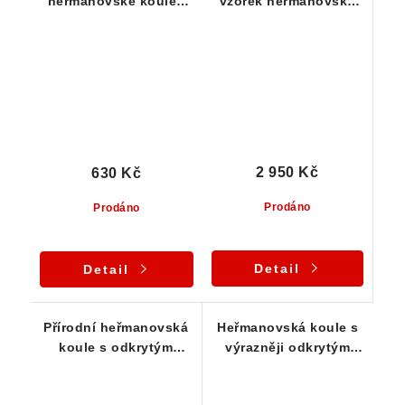
heřmanovské koule -
vzorek heřmanovské
flogopit
koule s velikým
odkrytým jádrem
2 950 Kč
630 Kč
Prodáno
Prodáno
Detail
Detail
Přírodní heřmanovská
Heřmanovská koule s
koule s odkrytým
výrazněji odkrytým
jádrem - Heřmanov
jádrem - Vysočina