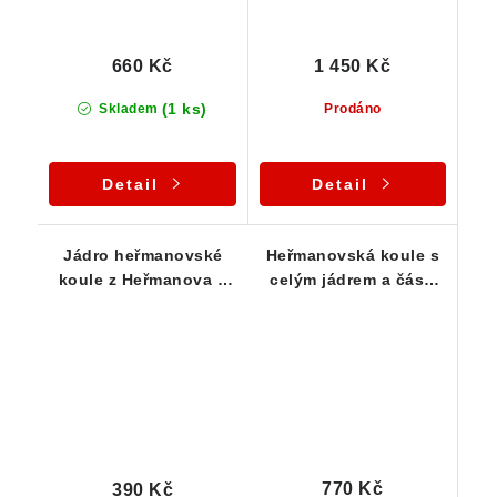
660 Kč
1 450 Kč
(1 ks)
Skladem
Prodáno
Detail
Detail
Jádro heřmanovské
Heřmanovská koule s
koule z Heřmanova u
celým jádrem a částí
Křižanova
obalu
770 Kč
390 Kč