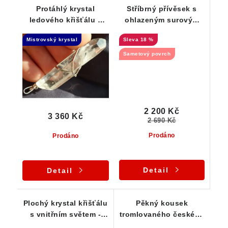
Protáhlý krystal
Stříbrný přívěsek s
ledového křišťálu s
ohlazeným surovým
vnitřním světem -
křišťálem
Mistrovský krystal
18 %
Laserová hůlka
Sametový povrch
2 200 Kč
3 360 Kč
2 690 Kč
Prodáno
Prodáno
Detail
Detail
Plochý krystal křišťálu
Pěkný kousek
s vnitřním světem -
tromlovaného českého
přívěsek
křišťálu ve stříbrném