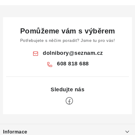
Pomůžeme vám s výběrem
Potřebujete s něčím poradit? Jsme tu pro vás!
dolnibory
@
seznam.cz
608 818 688
Z
á
Informace
p