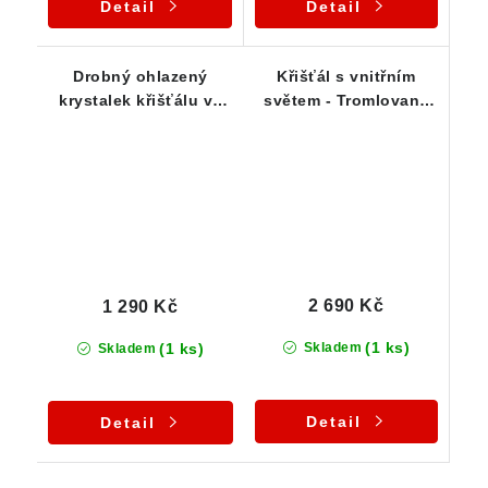
Detail
Detail
Drobný ohlazený
Křišťál s vnitřním
krystalek křišťálu ve
světem - Tromlovaný
stříbrném přívěsku
valounek ve stříbrném
přívěsku
2 690 Kč
1 290 Kč
(1 ks)
(1 ks)
Skladem
Skladem
Detail
Detail