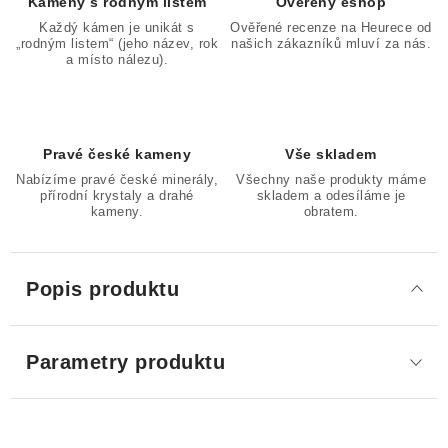
Kameny s rodným listem
Ověřený eshop
Každý kámen je unikát s
Ověřené recenze na Heurece od
„rodným listem“ (jeho název, rok
našich zákazníků mluví za nás.
a místo nálezu).
Pravé české kameny
Vše skladem
Nabízíme pravé české minerály,
Všechny naše produkty máme
přírodní krystaly a drahé
skladem a odesíláme je
kameny.
obratem.
Popis produktu
Parametry produktu