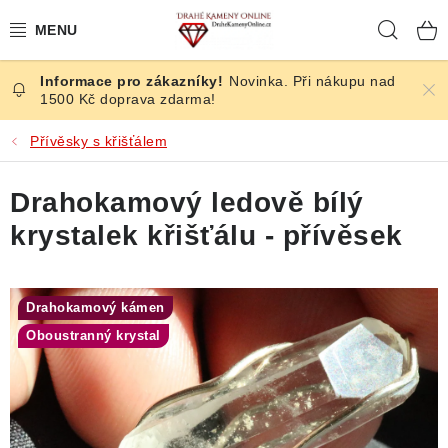
Přejít
Hleda
na
obsah
Novinka. Při nákupu nad
ČESKÉ KAMENY
1500 Kč doprava zdarma!
ŠPERKY
Přívěsky s křišťálem
KAMENY ZE SVĚTA
Drahokamový ledově bílý
krystalek křišťálu - přívěsek
BROUŠENÉ
SLEVY
Drahokamový kámen
Oboustranný krystal
ÚČINKY
KRYSTALY