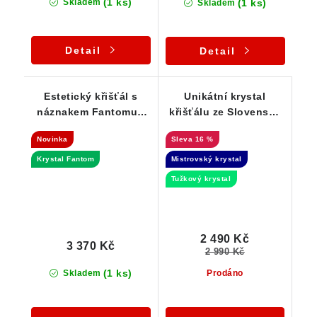
(1 ks)
(1 ks)
Skladem
Skladem
Detail
Detail
Estetický křišťál s
Unikátní krystal
náznakem Fantomu -
křišťálu ze Slovenska
DOW Mistrovský
ve stříbře - Laserová
Novinka
16 %
krystal
hůlka
Krystal Fantom
Mistrovský krystal
Tužkový krystal
2 490 Kč
3 370 Kč
2 990 Kč
(1 ks)
Skladem
Prodáno