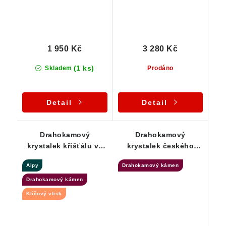
1 950 Kč
3 280 Kč
(1 ks)
Skladem
Prodáno
Detail
Detail
Drahokamový
Drahokamový
krystalek křišťálu ve
krystalek českého
stříbrném přívěsku
křišťálu ve zdobeném
Alpy
Drahokamový kámen
stříbrném přívěsku
Drahokamový kámen
Klíčový vtisk