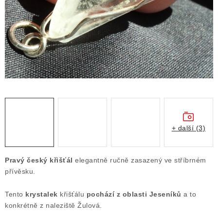
ČLÁNKY
NALEZIŠTĚ
NÁŠ PŘÍBĚH
VIDEOGALERIE
KONTAKT
MISTROVSKÉ KRYSTALY
+ další (3)
Obchodní podmínky
Puncovní značky
Pravý český křišťál
elegantně ručně zasazený ve stříbrném
Ochrana osobních údajů
přívěsku.
Výkup minerálů a drahých kamenů
Tento
krystalek
křišťálu
pochází z oblasti Jeseníků
a to
Formulář pro uplatnění reklamace
konkrétně z naleziště Žulová.
Formulář pro odstoupení od smlouvy