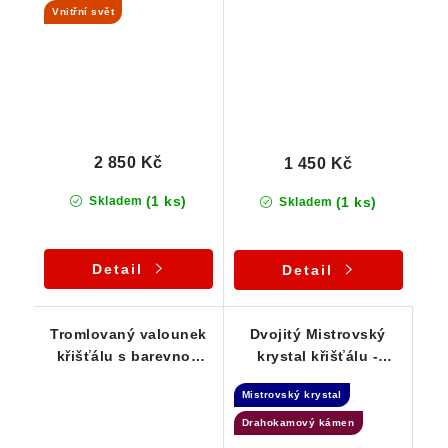
Vnitřní svět
přívěsku
2 850 Kč
1 450 Kč
(1 ks)
(1 ks)
Skladem
Skladem
Detail
Detail
Tromlovaný valounek
Dvojitý Mistrovský
křišťálu s barevnou
krystal křišťálu -
duhou - Stříbrný
Laserová hůlka +
Mistrovský krystal
přívěsek
Spojovatel času
Drahokamový kámen