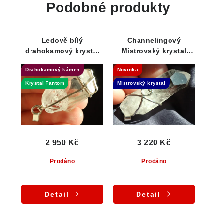
Podobné produkty
Ledově bílý
Channelingový
drahokamový krystal
Mistrovský krystal
křišťálu se vzácným
křišťálu s vnitřním
Drahokamový kámen
Novinka
Fantomem - přívěsek
světem
Krystal Fantom
Mistrovský krystal
2 950 Kč
3 220 Kč
Prodáno
Prodáno
Detail
Detail