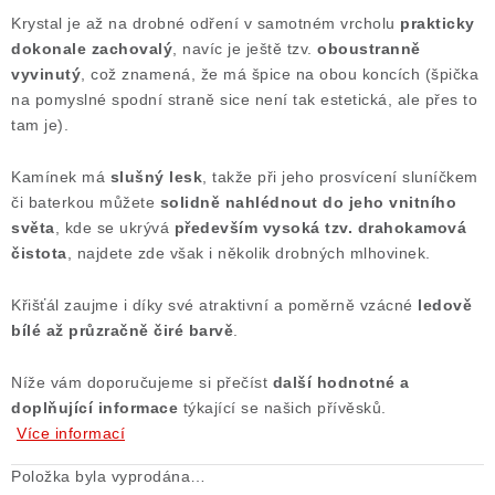
Krystal je až na drobné odření v samotném vrcholu
prakticky
Poučení o právu na odstoupení od smlouvy
dokonale zachovalý
, navíc je ještě tzv.
oboustranně
vyvinutý
, což znamená, že má špice na obou koncích (špička
na pomyslné spodní straně sice není tak estetická, ale přes to
tam je).
Kamínek má
slušný lesk
, takže při jeho prosvícení sluníčkem
či baterkou můžete
solidně nahlédnout do jeho vnitního
světa
, kde se ukrývá
především vysoká tzv. drahokamová
čistota
, najdete zde však i několik drobných mlhovinek.
Křišťál zaujme i díky své atraktivní a poměrně vzácné
ledově
bílé až průzračně čiré barvě
.
Níže vám doporučujeme si přečíst
další
hodnotné a
doplňující informace
týkající se našich přívěsků.
Více informací
Položka byla vyprodána…