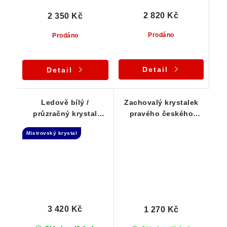
2 820 Kč
2 350 Kč
Prodáno
Prodáno
Detail
Detail
Ledově bílý /
Zachovalý krystalek
průzračný krystal
pravého českého
křišťálu - Laserová
křišťálu ve stříbře
Mistrovský krystal
hůlka
3 420 Kč
1 270 Kč