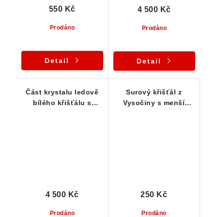
550 Kč
4 500 Kč
Prodáno
Prodáno
Detail
Detail
Část krystalu ledově
Surový křišťál z
bílého křišťálu s
Vysočiny s menší
krásným vnitřním
barevnou duhou
světem a velkou
barevnou duhou
4 500 Kč
250 Kč
Prodáno
Prodáno