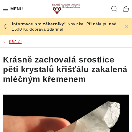
Přejít
Hleda
na
obsah
Novinka. Při nákupu nad
ČESKÉ KAMENY
1500 Kč doprava zdarma!
ŠPERKY
Křišťál
KAMENY ZE SVĚTA
Krásně zachovalá srostlice
pěti krystalů křišťálu zakalená
BROUŠENÉ
mléčným křemenem
SLEVY
ÚČINKY
KRYSTALY