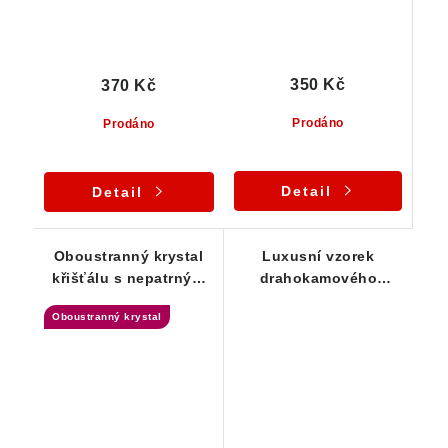
350 Kč
370 Kč
Prodáno
Prodáno
Detail
Detail
Oboustranný krystal
Luxusní vzorek
křišťálu s nepatrným
drahokamového
náznakem Fantomu
křišťálu s ledově
Oboustranný krystal
průzračnou barvou a
sametově ohlazeným
povrchem