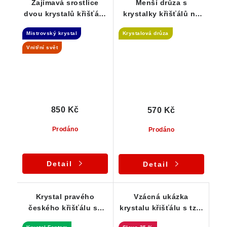
Zajímavá srostlice
Menší drůza s
dvou krystalů křišťálu
krystalky křišťálů na
- Isis - Tantrická
křemenné základně -
Mistrovský krystal
Krystalová drůza
dvojice
Stará Červená Voda
Vnitřní svět
850 Kč
570 Kč
Prodáno
Prodáno
Detail
Detail
Krystal pravého
Vzácná ukázka
českého křišťálu se
krystalu křišťálu s tzv.
zajímavou dvojitou
vnitřním fantomem