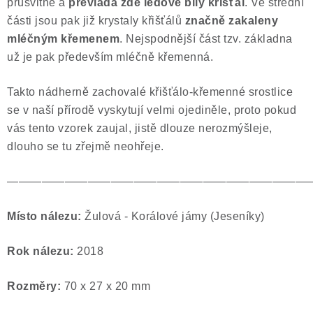
průsvitné a
převládá zde ledově bílý křišťál
. Ve střední
části jsou pak již krystaly křišťálů
značně zakaleny
mléčným křemenem
. Nejspodnější část tzv. základna
už je pak především mléčně křemenná.
Takto nádherně zachovalé křišťálo-křemenné srostlice
se v naší přírodě vyskytují velmi ojediněle, proto pokud
vás tento vzorek zaujal, jistě dlouze nerozmýšleje,
dlouho se tu zřejmě neohřeje.
——————————————————————————
Místo nálezu:
Žulová - Korálové jámy (Jeseníky)
Rok nálezu:
2018
Rozměry:
70 x 27 x 20 mm