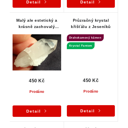
Detail
Detail
Malý ale estetický a
Průzračný krystal
krásně zachovalý
křišťálu z Jeseníků
krystalek ledového
Drahokamový kámen
křišťálu
Krystal Fantom
450 Kč
450 Kč
Prodáno
Prodáno
Detail
Detail