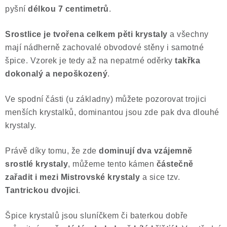
pyšní
délkou 7 centimetrů
.
Poučení o právu na odstoupení od smlouvy
Srostlice je tvořena celkem pěti krystaly
a všechny
mají nádherně zachovalé obvodové stěny i samotné
špice. Vzorek je tedy až na nepatrné oděrky
takřka
dokonalý a nepoškozený
.
Ve spodní části (u základny) můžete pozorovat trojici
menších krystalků, dominantou jsou zde pak dva dlouhé
krystaly.
Právě díky tomu, že zde
dominují dva vzájemně
srostlé krystaly
, můžeme tento kámen
částečně
zařadit i mezi Mistrovské krystaly
a sice tzv.
Tantrickou dvojici
.
Špice krystalů jsou sluníčkem či baterkou dobře