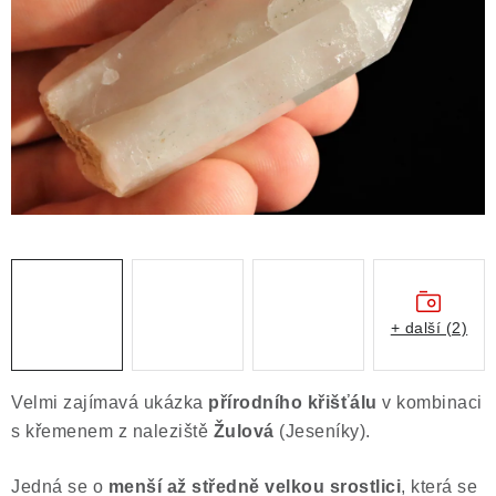
ČLÁNKY
NALEZIŠTĚ
NÁŠ PŘÍBĚH
VIDEOGALERIE
KONTAKT
MISTROVSKÉ KRYSTALY
+ další (2)
Obchodní podmínky
Puncovní značky
Ochrana osobních údajů
Velmi zajímavá ukázka
přírodního křišťálu
v kombinaci
Výkup minerálů a drahých kamenů
s křemenem z naleziště
Žulová
(Jeseníky).
Formulář pro uplatnění reklamace
Jedná se o
menší až středně velkou srostlici
, která se
Formulář pro odstoupení od smlouvy