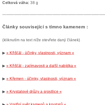
Celková váha:
38 g
——————————————————————————
Články související s tímno kamenem :
(kliknutím na text níže otevřete daný článek)
▶
» Křišťál - účinky, vlastnosti, význam «
▶
» Křišťál - zajímavosti a další nabídka «
▶
» Křemen - účinky, vlastnosti, význam «
▶
» Krystalové drůzy a srostlice «
▶
» Vnitřní svět kamenů a krystalů «