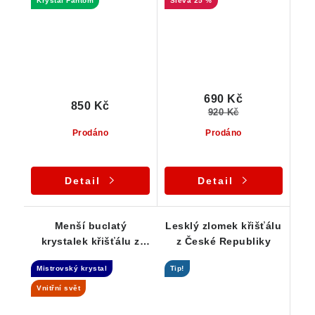
Krystal Fantom
25 %
špicí
690 Kč
850 Kč
920 Kč
Prodáno
Prodáno
Detail
Detail
Menší buclatý
Lesklý zlomek křišťálu
krystalek křišťálu z
z České Republiky
Jeseníků
Mistrovský krystal
Tip!
Vnitřní svět