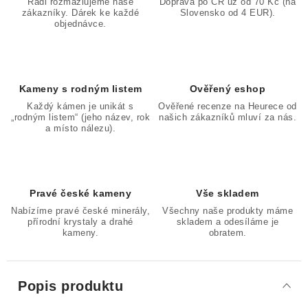
Rádi rozmazlujeme naše
Doprava po ČR už od 70 Kč (na
zákazníky. Dárek ke každé
Slovensko od 4 EUR).
objednávce.
Kameny s rodným listem
Ověřený eshop
Každý kámen je unikát s
Ověřené recenze na Heurece od
„rodným listem“ (jeho název, rok
našich zákazníků mluví za nás.
a místo nálezu).
Pravé české kameny
Vše skladem
Nabízíme pravé české minerály,
Všechny naše produkty máme
přírodní krystaly a drahé
skladem a odesíláme je
kameny.
obratem.
Popis produktu