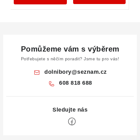
Pomůžeme vám s výběrem
Potřebujete s něčím poradit? Jsme tu pro vás!
dolnibory
@
seznam.cz
608 818 688
Z