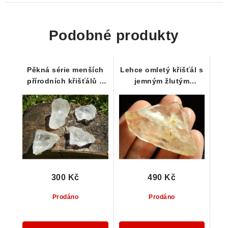
Podobné produkty
Pěkná série menších
Lehce omletý křišťál s
přírodních křišťálů s
jemným žlutým
dobrou průsvitností z
nádechem
Vysočiny
300 Kč
490 Kč
Prodáno
Prodáno