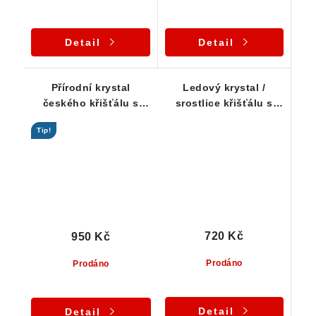
Detail
Detail
Přírodní krystal
Ledový krystal /
českého křišťálu s
srostlice křišťálu s
drahokamovou
drahokamovou
Tip!
čistotou
čistotou - Stará
Červená Voda
720 Kč
950 Kč
Prodáno
Prodáno
Detail
Detail