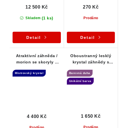
12 500 Kč
270 Kč
(1 ks)
Skladem
Prodáno
Detail
Detail
Atraktivní záhněda /
Oboustranný lesklý
morion se skoryly a
krystal záhnědy s
mateční horninou -
duhou a úžasnou
Mistrovský krystal
Barevná duha
Elestial + Samoléčitel
kouřovou barvou
Unikátní barva
1 650 Kč
4 400 Kč
Prodáno
Prodáno