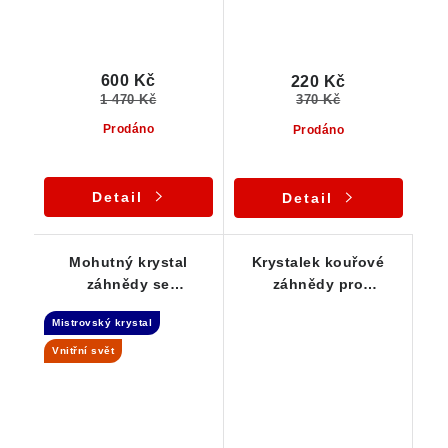
600 Kč
220 Kč
1 470 Kč
370 Kč
Prodáno
Prodáno
Detail
Detail
Mohutný krystal
Krystalek kouřové
záhnědy se
záhnědy pro
začínajícím dohojením
začátečníky
Mistrovský krystal
- Samoléčitel
Vnitřní svět