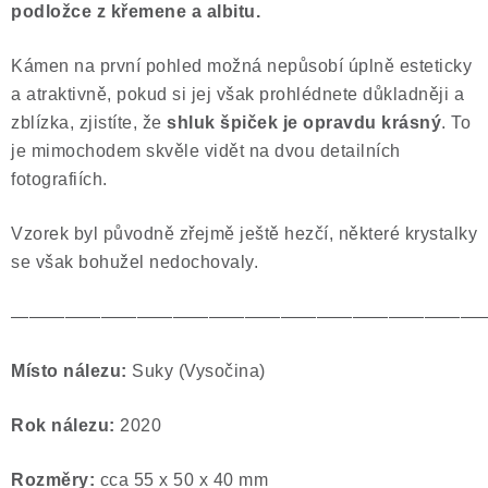
podložce z křemene a albitu.
Poučení o právu na odstoupení od smlouvy
Kámen na první pohled možná nepůsobí úplně esteticky
a atraktivně, pokud si jej však prohlédnete důkladněji a
zblízka, zjistíte, že
shluk špiček je opravdu krásný
. To
je mimochodem skvěle vidět na dvou detailních
fotografiích.
Vzorek byl původně zřejmě ještě hezčí, některé krystalky
se však bohužel nedochovaly.
——————————————————————————
Místo nálezu:
Suky (Vysočina)
Rok nálezu:
2020
Rozměry:
cca 55 x 50 x 40 mm