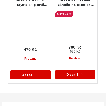
krystalek jemně
záhněd na estetické
kouřové záhnědy
podložce tvořené
28 %
albitem, muskovitem a
černým turmalínem
700 Kč
470 Kč
980 Kč
Prodáno
Prodáno
Detail
Detail