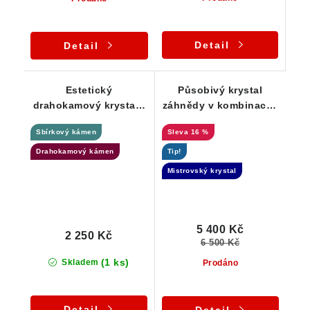
Detail
Detail
Estetický
Působivý krystal
drahokamový krystal /
záhnědy v kombinaci s
srostlice záhnědy -
morionem - Elestial
Sbírkový kámen
16 %
Vysočina / Bobrůvka
Drahokamový kámen
Tip!
Mistrovský krystal
5 400 Kč
2 250 Kč
6 500 Kč
(1 ks)
Skladem
Prodáno
Detail