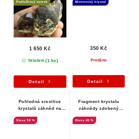
Podložkový vzorek
Mistrovský krystal
ortoklasu
350 Kč
1 650 Kč
(1 ks)
Prodáno
Skladem
Detail
Detail
Pohledná srostlice
Fragment krystalu
krystalů záhněd na
záhnědy zdobený
podložce tvořené
shlukem lupínků
59 %
40 %
křemenem, albitem a
muskovitu
muskovitem