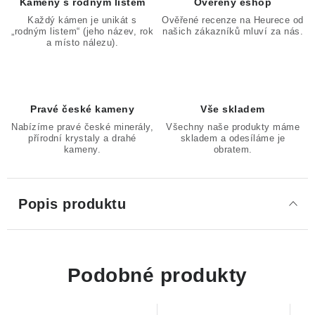
Kameny s rodným listem
Ověřený eshop
Každý kámen je unikát s
Ověřené recenze na Heurece od
„rodným listem“ (jeho název, rok
našich zákazníků mluví za nás.
a místo nálezu).
Pravé české kameny
Vše skladem
Nabízíme pravé české minerály,
Všechny naše produkty máme
přírodní krystaly a drahé
skladem a odesíláme je
kameny.
obratem.
Popis produktu
Podobné produkty