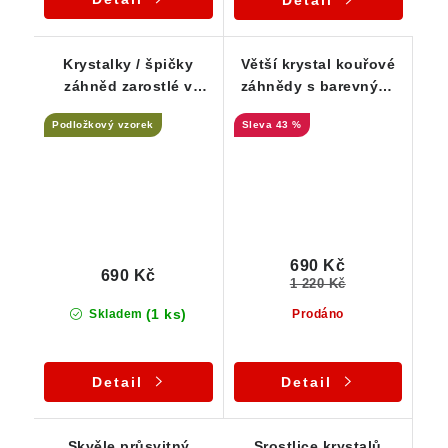
Detail
Krystalky / špičky
Větší krystal kouřové
záhněd zarostlé v
záhnědy s barevnými
estetických kostkách
duhami a vnitřním
Podložkový vzorek
43 %
albitu
světem
690 Kč
690 Kč
1 220 Kč
(1 ks)
Skladem
Prodáno
Detail
Detail
Skvěle průsvitný
Srostlice krystalů