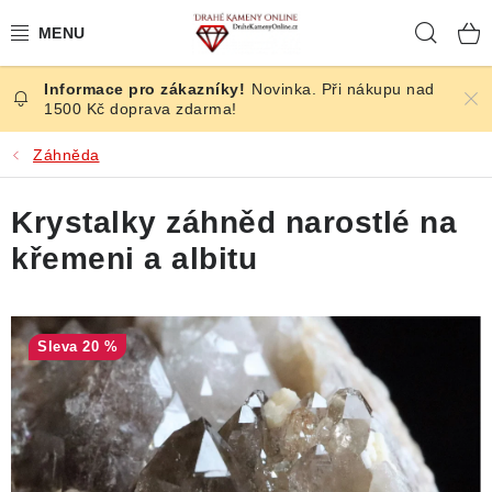
Přejít
Hleda
na
obsah
Novinka. Při nákupu nad
ČESKÉ KAMENY
1500 Kč doprava zdarma!
ŠPERKY
Záhněda
KAMENY ZE SVĚTA
Krystalky záhněd narostlé na
křemeni a albitu
BROUŠENÉ
SLEVY
20 %
ÚČINKY
KRYSTALY