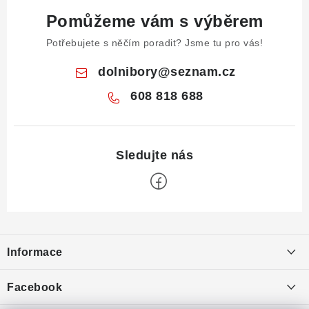
Pomůžeme vám s výběrem
Potřebujete s něčím poradit? Jsme tu pro vás!
dolnibory
@
seznam.cz
608 818 688
Z
á
Informace
p
a
Obchodní podmínky
Facebook
t
Puncovní značky