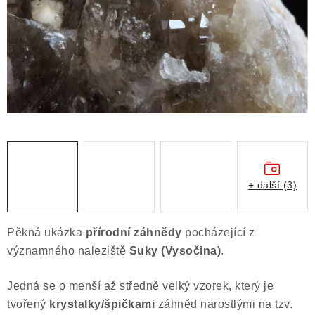
ČLÁNKY
NALEZIŠTĚ
NÁŠ PŘÍBĚH
VIDEOGALERIE
KONTAKT
MISTROVSKÉ KRYSTALY
+ další (3)
Obchodní podmínky
Puncovní značky
Pěkná ukázka
přírodní záhnědy
pocházející z
Ochrana osobních údajů
významného naleziště
Suky (Vysočina)
.
Výkup minerálů a drahých kamenů
Jedná se o menší až středně velký vzorek, který je
Formulář pro uplatnění reklamace
tvořený
krystalky/špičkami
záhněd narostlými na tzv.
Formulář pro odstoupení od smlouvy