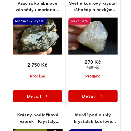
Vzácná kombinace
Světle kouřový krystal
záhnědy / morionu a
záhnědy s hezkým
černého turmalínu -
vnitřním světem
Mistrovský krystal
35 %
Elestial
270 Kč
2 750 Kč
420 Kč
Prodáno
Prodáno
Detail
Detail
Krásný podložkový
Menší podlouhlý
vzorek - Krystaly
krystalek kouřové
záhněd / morionů na
záhnědy - Isis