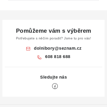
Pomůžeme vám s výběrem
Potřebujete s něčím poradit? Jsme tu pro vás!
dolnibory
@
seznam.cz
608 818 688
Z
á