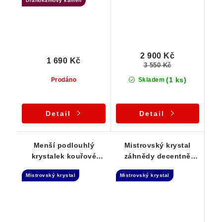
Drahokamový kámen
2 900 Kč
1 690 Kč
3 550 Kč
(1 ks)
Prodáno
Skladem
Detail
Detail
Menší podlouhlý
Mistrovský krystal
krystalek kouřové
záhnědy decentně
záhnědy - Isis
protkaný křemenem -
Mistrovský krystal
Mistrovský krystal
Elestial