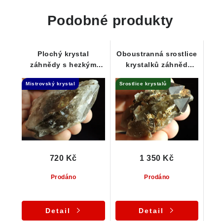
Podobné produkty
Plochý krystal
Oboustranná srostlice
záhnědy s hezkým
krystalků záhněd
vnitřním světem
zdobená lupeny
Mistrovský krystal
Srostlice krystalů
stříbrné slídy - Isis
720 Kč
1 350 Kč
Prodáno
Prodáno
Detail
Detail