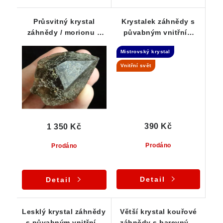
Průsvitný krystal
Krystalek záhnědy s
záhnědy / morionu s
půvabným vnitřním
vnitřními
světem - Isis
Mistrovský krystal
mlhovinovými závoji
Vnitřní svět
390 Kč
1 350 Kč
Prodáno
Prodáno
Detail
Detail
Lesklý krystal záhnědy
Větší krystal kouřové
s půvabným vnitřním
záhnědy s barevnými