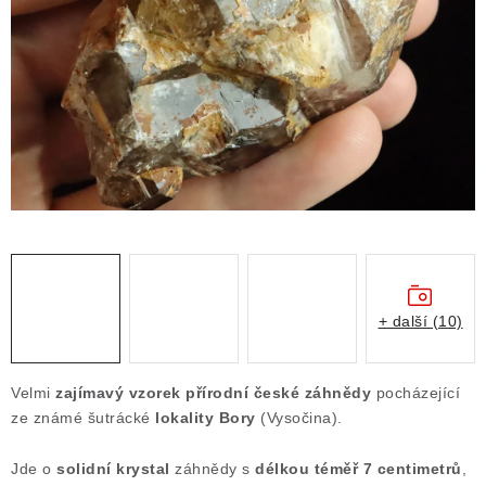
ČLÁNKY
NALEZIŠTĚ
NÁŠ PŘÍBĚH
VIDEOGALERIE
KONTAKT
MISTROVSKÉ KRYSTALY
+ další (10)
Obchodní podmínky
Puncovní značky
Ochrana osobních údajů
Velmi
zajímavý vzorek přírodní české záhnědy
pocházející
Výkup minerálů a drahých kamenů
ze známé šutrácké
lokality Bory
(Vysočina).
Formulář pro uplatnění reklamace
Jde o
solidní krystal
záhnědy s
délkou téměř 7 centimetrů
,
Formulář pro odstoupení od smlouvy