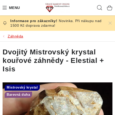
Přejít
Hleda
na
obsah
Novinka. Při nákupu nad
ČESKÉ KAMENY
1500 Kč doprava zdarma!
ŠPERKY
Záhněda
KAMENY ZE SVĚTA
Dvojitý Mistrovský krystal
kouřové záhnědy - Elestial +
BROUŠENÉ
Isis
SLEVY
Mistrovský krystal
ÚČINKY
Barevná duha
KRYSTALY