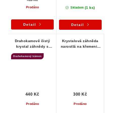
(1 ks)
Prodáno
Skladem
Detail
Detail
Drahokamově čistý
Krystalová záhněda
krystal záhnědy s
narostlá na křemeni -
povlakem mléčného
Náznak Elestialu
Drahokamový kámen
křemene
440 Kč
300 Kč
Prodáno
Prodáno