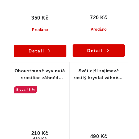
720 Kč
350 Kč
Prodáno
Prodáno
Detail
Detail
Oboustranně vyvinutá
Světlejší zajímavě
srostlice záhněd
rostlý krystal záhnědy
zdobená šupinkami
z Vysočiny
48 %
muskovitu
210 Kč
490 Kč
410 Kč