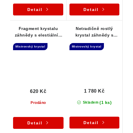
Detail
Detail
Fragment krystalu
Netradičně rostlý
záhnědy s elestiálním
krystal záhnědy s
růstem - barevná duha
krásným dohojením -
Mistrovský krystal
Mistrovský krystal
Samoléčitel
1 780 Kč
620 Kč
(1 ks)
Skladem
Prodáno
Detail
Detail