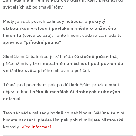
Záhněda má
příjemný kouřový odstín
, který přechází od
světlejších až po tmavší tóny.
Místy je však povrch záhnědy netradičně
pokrytý
slabounkou vrstvou / povlakem hnědo-oranžového
limonitu
(oxidu železa). Tento limonit dodává záhnědě tu
správnou
"přírodní patinu"
.
Sluníčkem či baterkou je záhněda
částečně průsvitná
,
přičemž místy lze i
nepatrně nahlédnout pod povrch do
vnitřního světa
plného mlhovin a peříček.
Těsně pod povrchem pak po důkladnějším prozkoumání
objevíte hned
několik menších či drobných duhových
odlesků
.
Tato záhněda má tedy hodně co nabídnout. Věříme že z ní
budete nadšení, především pak pokud milujete Mistrovské
krystaly.
Více informací