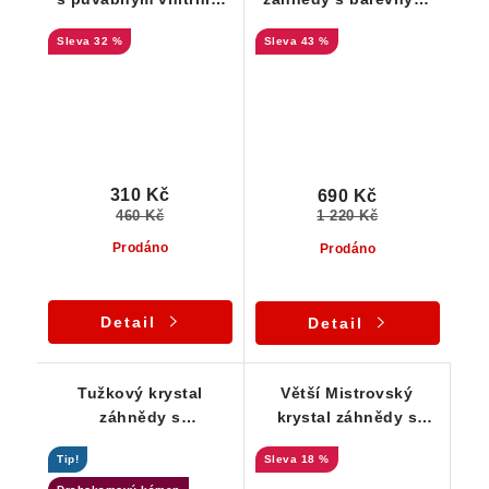
světem z oblasti Suky
duhami a vnitřním
32 %
43 %
světem
310 Kč
690 Kč
460 Kč
1 220 Kč
Prodáno
Prodáno
Detail
Detail
Tužkový krystal
Větší Mistrovský
záhnědy s
krystal záhnědy s
podmanivou barvou a
pozoruhodným růstem
Tip!
18 %
drahokamovou
- Elestial dar Andělů
čistotou