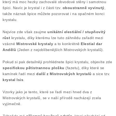
který má moc hezky zachovalé obvodové stěny i samotnou
Poučení o právu na odstoupení od smlouvy
špici. Navíc je krystal i z části tzv.
oboustranně vyvinutý
,
takže náznak špice můžete pozorovat i na opačném konci
krystalu.
Nejvíce zde však zaujme
unikátní elestiální / stupňovitý
růst
krystalu, díky kterému lze tuto záhnědu zařadit mezi
vzácné
Mistrovské krystaly
a to konkrétně
Elestial dar
Andělů
(Jeden z nejoblíbenějších Mistrovských krystalů).
Pokud si pak detailněji prohlédnete špici krystalu, objevíte zde
specifickou pětistrannou plošku
(fazetu), díky které se
kamínek řadí mezi
další z Mistrovských krystalů
a sice tzv.
krystal Isis
.
Vzorky jako je tento, které se řadí mezi hned dva z
Mistrovských krystalů, se v naší přírodě nacházejí zcela
vyjímečně.