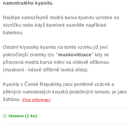
namodralého kyanitu
.
Poučení o právu na odstoupení od smlouvy
Nejlépe samozřejmě modrá barva kyanitu vynikne na
sluníčku nebo když kamínek nasvítíte například
baterkou.
Ostatní krystalky kyanitu na tomto vzorku již jeví
pokročilejší známky tzv. "
muskovitizace
" kdy se
přirozená modrá barva mění na slídově stříbrnou
(muskovit - lidově stříbrně lesklá slída).
Kyanity z České Republiky jsou poměrně vzácné a
pěkných namodralých kousků podobných tomuto, je jako
šafránu.
Více informací
(1 ks)
Skladem