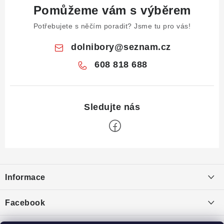
Pomůžeme vám s výběrem
Potřebujete s něčím poradit? Jsme tu pro vás!
dolnibory
@
seznam.cz
608 818 688
Z
á
Informace
p
a
Obchodní podmínky
Facebook
t
Puncovní značky