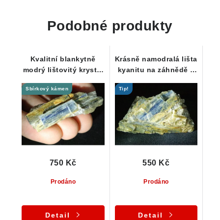
Podobné produkty
Kvalitní blankytně
Krásně namodralá lišta
modrý lištovitý krystal
kyanitu na záhnědě a
kyanitu z ČR
křemeni
Sbírkový kámen
Tip!
750 Kč
550 Kč
Prodáno
Prodáno
Detail
Detail