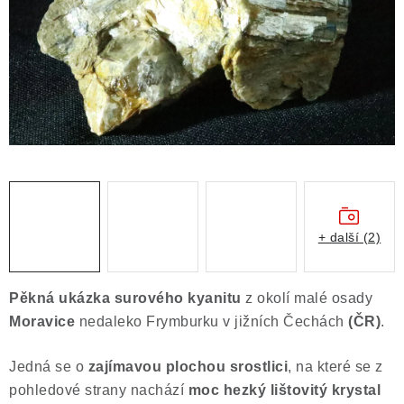
ČLÁNKY
NALEZIŠTĚ
NÁŠ PŘÍBĚH
VIDEOGALERIE
KONTAKT
MISTROVSKÉ KRYSTALY
+ další (2)
Obchodní podmínky
Puncovní značky
Pěkná ukázka surového kyanitu
z okolí malé osady
Ochrana osobních údajů
Moravice
nedaleko Frymburku v jižních Čechách
(ČR)
.
Výkup minerálů a drahých kamenů
Jedná se o
zajímavou plochou srostlici
, na které se z
Formulář pro uplatnění reklamace
pohledové strany nachází
moc hezký lištovitý krystal
Formulář pro odstoupení od smlouvy