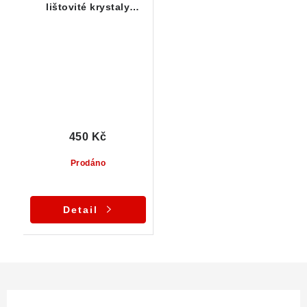
lištovité krystaly
zarostlé v křemeni a
záhnědě
450 Kč
Prodáno
Detail