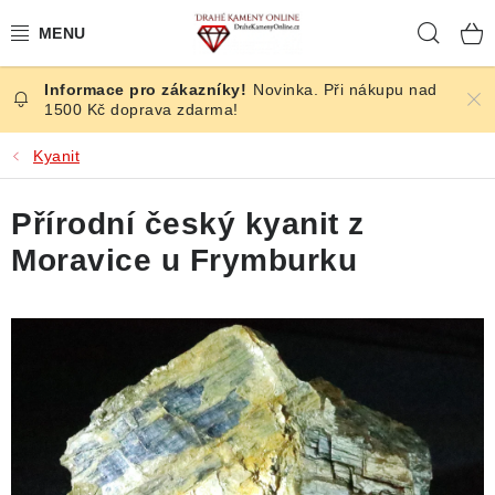
Přejít
Hleda
na
obsah
Novinka. Při nákupu nad
ČESKÉ KAMENY
1500 Kč doprava zdarma!
ŠPERKY
Kyanit
KAMENY ZE SVĚTA
Přírodní český kyanit z
Moravice u Frymburku
BROUŠENÉ
SLEVY
ÚČINKY
KRYSTALY