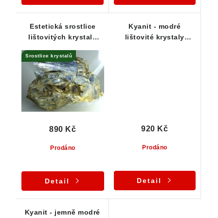
Estetická srostlice
Kyanit - modré
lištovitých krystalů
lištovité krystaly
kyanitu - ČR
zarostlé v křemeni a
Srostlice krystalů
záhnědě
920 Kč
890 Kč
Prodáno
Prodáno
Detail
Detail
Kyanit - jemně modré