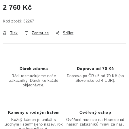
2 760 Kč
Měrná cena:
Kód zboží:
32267
Tisk
Zeptat se
Sdílet
Dárek zdarma
Doprava od 70 Kč
Rádi rozmazlujeme naše
Doprava po ČR už od 70 Kč (na
zákazníky. Dárek ke každé
Slovensko od 4 EUR).
objednávce.
Kameny s rodným listem
Ověřený eshop
Každý kámen je unikát s
Ověřené recenze na Heurece od
„rodným listem“ (jeho název, rok
našich zákazníků mluví za nás.
a místo nálezu).