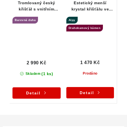
Tromlovaný český
Estetický menší
křišťál s vnitřním
krystal křišťálu ve
světem - stříbrný
stříbrném přívěsku
Barevná duha
Alpy
přívěsek
Drahokamový kámen
1 470 Kč
2 990 Kč
(1 ks)
Prodáno
Skladem
Detail
Detail