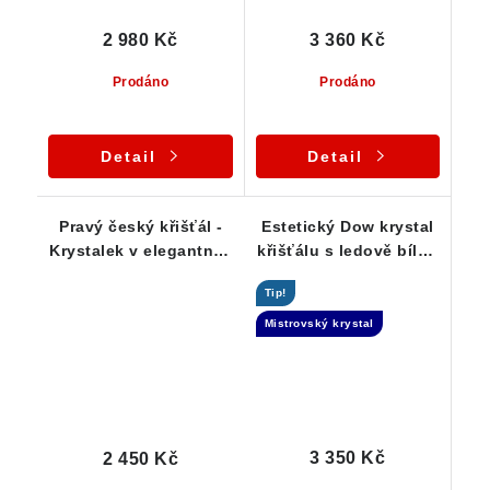
2 980 Kč
3 360 Kč
Prodáno
Prodáno
Detail
Detail
Pravý český křišťál -
Estetický Dow krystal
Krystalek v elegantním
křišťálu s ledově bílou
stříbrném přívěsku
barvou a
Tip!
drahokamovou
čistotou
Mistrovský krystal
3 350 Kč
2 450 Kč