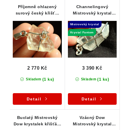
Příjemně ohlazený
Channelingový
surový český křišťál
Mistrovský krystal
ve zdobeném
křišťálu s krásným
Mistrovský krystal
stříbrném přívěsku
Fantomem
Krystal Fantom
2 770 Kč
3 390 Kč
(1 ks)
(1 ks)
Skladem
Skladem
Detail
Detail
Buclatý Mistrovský
Vzácný Dow
Dow krystalek křišťálu
Mistrovský krystal