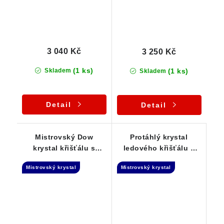
3 040 Kč
3 250 Kč
(1 ks)
(1 ks)
Skladem
Skladem
Detail
Detail
Mistrovský Dow
Protáhlý krystal
krystal křišťálu s
ledového křišťálu s
drahokamovou
vnitřním světem -
Mistrovský krystal
Mistrovský krystal
čistotou - přívěsek
Laserová hůlka