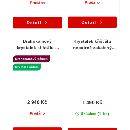
Prodáno
Prodáno
Detail
Detail
Drahokamový
Krystalek křišťálu
krystalek křišťálu s
nepatrně zakalený
lehkým náznakem
mléčným křemenem -
Drahokamový kámen
Fantomu - Přívěsek
Přívěsek
Krystal Fantom
2 940 Kč
1 490 Kč
(1 ks)
Prodáno
Skladem