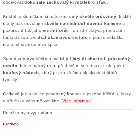
obdivovat
dokonale zachovalý
krystalek
křišťálu.
Poučení o právu na odstoupení od smlouvy
Křišťál je sluníčkem či baterkou
celý skvěle průsvitný
, lesklé
stěny pak dovolují i
skvěle nahlédnout dovnitř kamene
a
pozorovat tak jeho
vnitřní svět
. Ten zde ukrývá především
fantastickou tzv.
drahokamovou čistotu
s pouze několika
málo mlhovinkami ve špici.
Samotná barva křišťálu má
bílý / čirý či chcete-li průzračný
odstín
, lehce patrný (a to především ve stínu) je zde pak i
kouřový nádech
, který je pro většinu alpských křišťálů
typický.
Celkově jde o velice povedený kousek alpského křišťálu, který
v přívěsku výborně vynikne.
Více informací
Položka byla vyprodána…
Prodáno