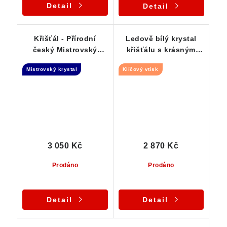
Detail
Detail
Křišťál - Přírodní
Ledově bílý krystal
český Mistrovský
křišťálu s krásným
krystal Dow ve
Klíčovým vtiskem -
Mistrovský krystal
Klíčový vtisk
stříbrném přívěsku
přívěsek
3 050 Kč
2 870 Kč
Prodáno
Prodáno
Detail
Detail