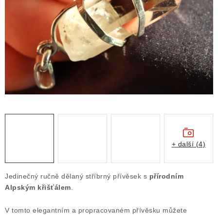
ČLÁNKY
NALEZIŠTĚ
NÁŠ PŘÍBĚH
VIDEOGALERIE
KONTAKT
MISTROVSKÉ KRYSTALY
+ další (4)
Obchodní podmínky
Puncovní značky
Ochrana osobních údajů
Jedinečný ručně dělaný stříbrný přívěsek s
přírodním
Výkup minerálů a drahých kamenů
Alpským křišťálem
.
Formulář pro uplatnění reklamace
V tomto elegantním a propracovaném přívěsku můžete
Formulář pro odstoupení od smlouvy