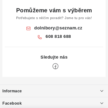
Pomůžeme vám s výběrem
Potřebujete s něčím poradit? Jsme tu pro vás!
dolnibory
@
seznam.cz
608 818 688
Z
á
Informace
p
a
Obchodní podmínky
Facebook
t