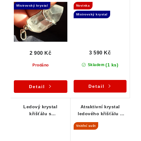
ve stříbrném přívěsku
ledového křišťálu v
Mistrovský krystal
Novinka
přívěsku
Mistrovský krystal
3 590 Kč
2 900 Kč
(1 ks)
Skladem
Prodáno
Detail
Detail
Ledový krystal
Atraktivní krystal
křišťálu s
ledového křišťálu s
drahokamovou
vnitřním světem -
Vnitřní svět
čistotou - Stříbrný
Stříbrný přívěsek
přívěsek