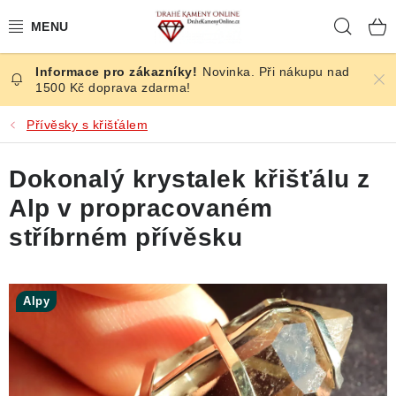
Přejít
Hleda
na
obsah
Novinka. Při nákupu nad
ČESKÉ KAMENY
1500 Kč doprava zdarma!
ŠPERKY
Přívěsky s křišťálem
KAMENY ZE SVĚTA
Dokonalý krystalek křišťálu z
Alp v propracovaném
BROUŠENÉ
stříbrném přívěsku
SLEVY
Alpy
ÚČINKY
KRYSTALY