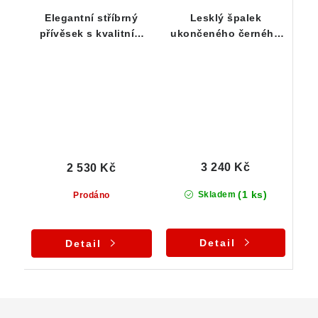
Elegantní stříbrný
Lesklý špalek
přívěsek s kvalitním
ukončeného černého
podlouhlým špalíkem
turmalínu ve
skorylu
zdobeném přívěsku
3 240 Kč
2 530 Kč
(1 ks)
Skladem
Prodáno
Detail
Detail