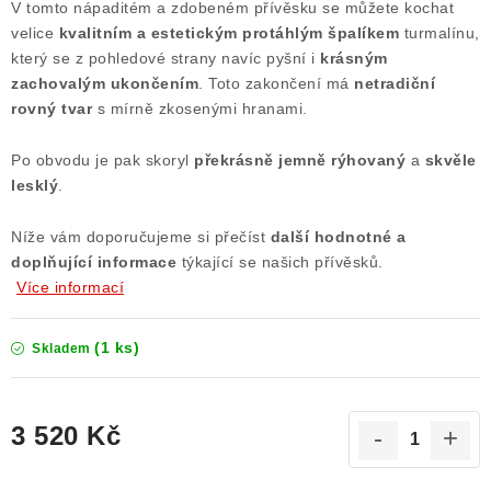
V tomto nápaditém a zdobeném přívěsku se můžete kochat
Poučení o právu na odstoupení od smlouvy
velice
kvalitním a estetickým protáhlým špalíkem
turmalínu,
který se z pohledové strany navíc pyšní i
krásným
zachovalým ukončením
. Toto zakončení má
netradiční
rovný tvar
s mírně zkosenými hranami.
Po obvodu je pak skoryl
překrásně jemně rýhovaný
a
skvěle
lesklý
.
Níže vám doporučujeme si přečíst
další
hodnotné a
doplňující informace
týkající se našich přívěsků.
Více informací
(1 ks)
Skladem
3 520 Kč
Měrná cena: