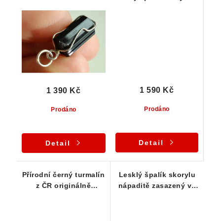
ve stříbrnném přívěsku
jemným rýhováním -
stříbrný přívěsek
1 590 Kč
1 390 Kč
Prodáno
Prodáno
Detail
Detail
Přírodní černý turmalín
Lesklý špalík skorylu
z ČR originálně
nápaditě zasazený ve
zasazený ve stříbře
stříbrném přívěsku