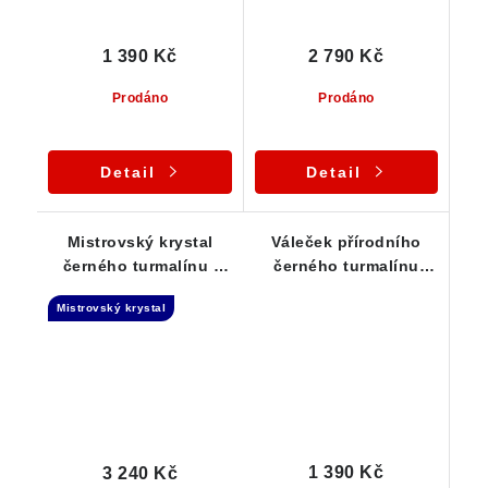
1 390 Kč
2 790 Kč
Prodáno
Prodáno
Detail
Detail
Mistrovský krystal
Váleček přírodního
černého turmalínu /
černého turmalínu
Tantrická dvojice -
zasazený ve stříbře /
Mistrovský krystal
Přívěsek
přívěsku
1 390 Kč
3 240 Kč