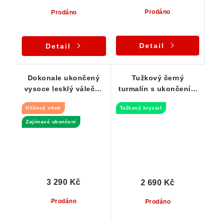
Prodáno
Prodáno
Detail
Detail
Dokonale ukončený
Tužkový černý
vysoce lesklý váleček
turmalín s ukončením
skorylu s Klíčovým
v kvalitním přívěsku
Klíčový vtisk
Tužkový krystal
vtiskem
Zajímavé ukončení
3 290 Kč
2 690 Kč
Prodáno
Prodáno