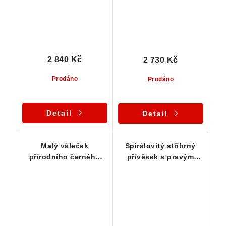
2 840 Kč
2 730 Kč
Prodáno
Prodáno
Detail
Detail
Malý váleček
Spirálovitý stříbrný
přírodního černého
přívěsek s pravým
turmalínu zasazený ve
českým skorylem
stříbře