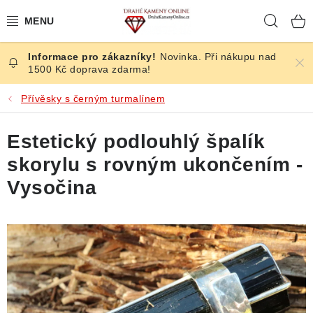
Přejít
Hleda
na
obsah
Novinka. Při nákupu nad
ČESKÉ KAMENY
1500 Kč doprava zdarma!
ŠPERKY
Přívěsky s černým turmalínem
KAMENY ZE SVĚTA
Estetický podlouhlý špalík
skorylu s rovným ukončením -
BROUŠENÉ
Vysočina
SLEVY
ÚČINKY
KRYSTALY