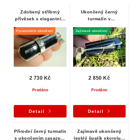
Zdobený stříbrný
Ukončený černý
přívěsek s elegantním
turmalín v
černým turmalínem z
propracovaném
Pyramidální ukončení
Zajímavé ukončení
ČR
stříbrném přívěsku
2 730 Kč
2 850 Kč
Prodáno
Prodáno
Detail
Detail
Přírodní černý turmalín
Zajímavě ukončený
s ukončením zasazený
lesklý špalík skorylu s