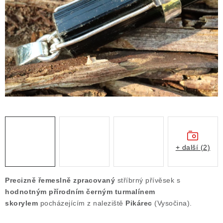
ČLÁNKY
NALEZIŠTĚ
NÁŠ PŘÍBĚH
VIDEOGALERIE
KONTAKT
MISTROVSKÉ KRYSTALY
+ další (2)
Obchodní podmínky
Puncovní značky
Ochrana osobních údajů
Precizně řemeslně zpracovaný
stříbrný přívěsek s
Výkup minerálů a drahých kamenů
hodnotným přírodním černým turmalínem
skorylem
pocházejícím z naleziště
Pikárec
(Vysočina).
Formulář pro uplatnění reklamace
Formulář pro odstoupení od smlouvy