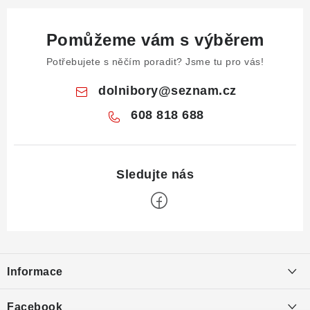
Pomůžeme vám s výběrem
Potřebujete s něčím poradit? Jsme tu pro vás!
dolnibory
@
seznam.cz
608 818 688
Z
á
Informace
p
a
Obchodní podmínky
Facebook