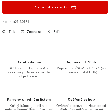
Přidat do košíku
Kód zboží:
30184
Tisk
Zeptat se
Sdílet
Dárek zdarma
Doprava od 70 Kč
Rádi rozmazlujeme naše
Doprava po ČR už od 70 Kč (na
zákazníky. Dárek ke každé
Slovensko od 4 EUR).
objednávce.
Kameny s rodným listem
Ověřený eshop
Každý kámen je unikát s
Ověřené recenze na Heurece od
„rodným listem“ (jeho název, rok
našich zákazníků mluví za nás.