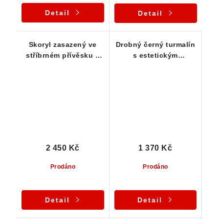
Detail
Detail
Skoryl zasazený ve
Drobný černý turmalín
stříbrném přívěsku s
s estetickým
krásným spirálovým
ukončením - stříbrný
provedením
přívěsek
2 450 Kč
1 370 Kč
Prodáno
Prodáno
Detail
Detail