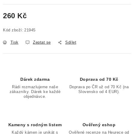
260 Kč
Měrná cena:
Kód zboží:
21945
Tisk
Zeptat se
Sdílet
Dárek zdarma
Doprava od 70 Kč
Rádi rozmazlujeme naše
Doprava po ČR už od 70 Kč (na
zákazníky. Dárek ke každé
Slovensko od 4 EUR).
objednávce.
Kameny s rodným listem
Ověřený eshop
Každý kámen je unikát s
Ověřené recenze na Heurece od