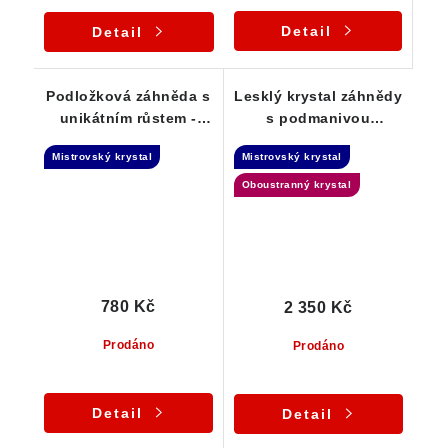
Detail
Detail
Podložková záhněda s
Lesklý krystal záhnědy
unikátním růstem -
s podmanivou
Elestial dar Andělů
kouřovou barvou -
Mistrovský krystal
Mistrovský krystal
Elestial
Oboustranný krystal
780 Kč
2 350 Kč
Prodáno
Prodáno
Detail
Detail