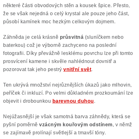
některé části obvodových stěn a kousek špice. Přesto,
Poučení o právu na odstoupení od smlouvy
že se však nejedná o celý krystal ale pouze jeho část,
působí kamínek moc hezkým celkovým dojmem.
Záhněda je celá krásně
průsvitná
(sluníčkem nebo
baterkou) což je výborně zachyceno na poslední
fotografii. Díky převážně lesklému povrchu lze při tomto
prosvícení kamene i skvěle nahlédnout dovnitř a
pozorovat tak jeho pestrý
vnitřní svět
.
Ten ukrývá množství nejrůznějších úkazů jako mlhovin,
peříček či inkluzí. Po velmi důkladném prozkoumání lze
objevit i drobounkou
barevnou duhou
.
Nejúžasnější je však samotná barva záhnědy, která se
pyšní poměrně
vzácným kouřovým odstínem
, v němž
se zajímavě prolínají světlejší a tmavší tóny.