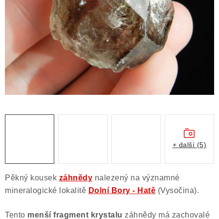
ČLÁNKY
NALEZIŠTĚ
NÁŠ PŘÍBĚH
VIDEOGALERIE
KONTAKT
MISTROVSKÉ KRYSTALY
+ další (5)
Obchodní podmínky
Puncovní značky
Ochrana osobních údajů
Pěkný kousek
záhnědy
nalezený na významné
Výkup minerálů a drahých kamenů
mineralogické lokalitě
Dolní Bory - Hatě
(Vysočina).
Formulář pro uplatnění reklamace
Tento
menší fragment krystalu
záhnědy má zachovalé
Formulář pro odstoupení od smlouvy