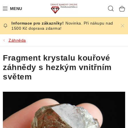
Přejít
Hleda
na
obsah
Novinka. Při nákupu nad
ČESKÉ KAMENY
1500 Kč doprava zdarma!
ŠPERKY
Záhněda
KAMENY ZE SVĚTA
Fragment krystalu kouřové
záhnědy s hezkým vnitřním
BROUŠENÉ
světem
SLEVY
ÚČINKY
KRYSTALY