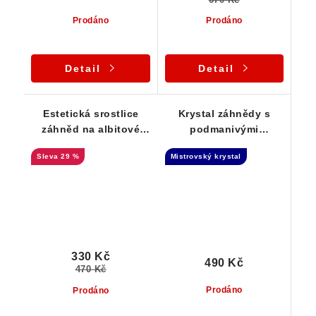
Prodáno
Prodáno
Detail
Detail
Estetická srostlice
Krystal záhnědy s
záhněd na albitové
podmanivými
podložce
kouřovými odstíny -
29 %
Mistrovský krystal
Náznak Elestialu
330 Kč
490 Kč
470 Kč
Prodáno
Prodáno