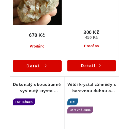
300 Kč
670 Kč
450 Kč
Prodáno
Prodáno
Detail
Detail
Dokonalý oboustranně
Větší krystal záhnědy s
vyvinutý krystal
barevnou duhou a
záhnědy - sběratelská
černými turmalínky
TOP kámen
Tip!
záležitost
Barevná duha