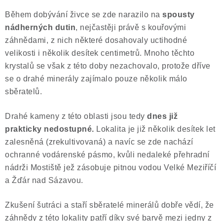
Během dobývání živce se zde narazilo na
spousty
nádherných dutin
, nejčastěji právě s kouřovými
záhnědami, z nich některé dosahovaly uctihodné
velikosti i několik desítek centimetrů. Mnoho těchto
krystalů se však z této doby nezachovalo, protože dříve
se o drahé minerály zajímalo pouze několik málo
sběratelů.
Drahé kameny z této oblasti jsou tedy
dnes již
prakticky nedostupné.
Lokalita je již několik desítek let
zalesněná (zrekultivovaná) a navíc se zde nachází
ochranné vodárenské pásmo, kvůli nedaleké přehradní
nádrži Mostiště jež zásobuje pitnou vodou Velké Meziříčí
a Žďár nad Sázavou.
Zkušení šutráci a staří sběratelé minerálů dobře vědí, že
záhnědy z této lokality patří díky své barvě mezi jedny z