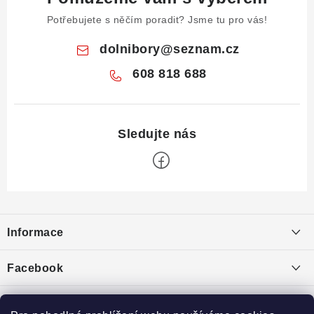
Potřebujete s něčím poradit? Jsme tu pro vás!
dolnibory
@
seznam.cz
608 818 688
Z
á
Informace
p
a
Obchodní podmínky
Facebook
t
Puncovní značky
í
Ochrana osobních údajů