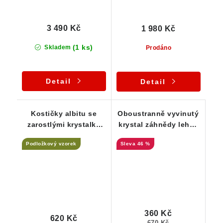
3 490 Kč
1 980 Kč
(1 ks)
Skladem
Prodáno
Detail
Detail
Kostičky albitu se
Oboustranně vyvinutý
zarostlými krystalky
krystal záhnědy lehce
záhněd a černým
zakalený křemenem a
Podložkový vzorek
46 %
turmalínem
porostlý muskovitem
360 Kč
620 Kč
670 Kč