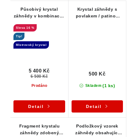
Působivý krystal
Krystal záhnědy s
záhnědy v kombinaci s
povlakem / patinou
morionem - Elestial
oranžového limonitu
16 %
Tip!
Mistrovský krystal
5 400 Kč
500 Kč
6 500 Kč
(1 ks)
Prodáno
Skladem
Detail
Detail
Fragment krystalu
Podložkový vzorek
záhnědy zdobený
záhnědy obsahující