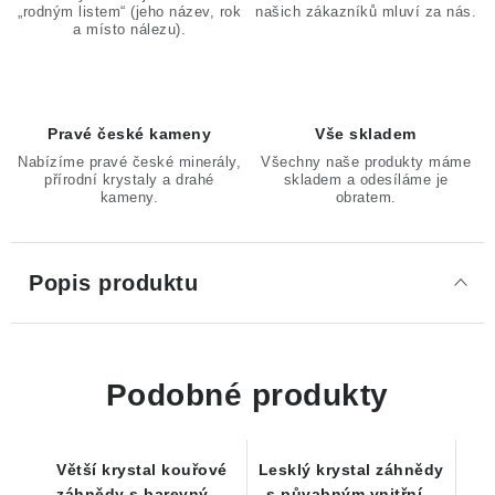
„rodným listem“ (jeho název, rok
našich zákazníků mluví za nás.
a místo nálezu).
Pravé české kameny
Vše skladem
Nabízíme pravé české minerály,
Všechny naše produkty máme
přírodní krystaly a drahé
skladem a odesíláme je
kameny.
obratem.
Popis produktu
Podobné produkty
Větší krystal kouřové
Lesklý krystal záhnědy
záhnědy s barevnými
s půvabným vnitřním