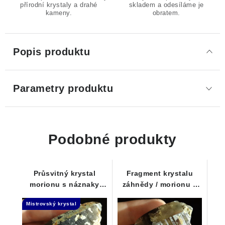
přírodní krystaly a drahé
skladem a odesíláme je
kameny.
obratem.
Popis produktu
Parametry produktu
Podobné produkty
Průsvitný krystal
Fragment krystalu
morionu s náznaky
záhnědy / morionu s
elestiálního růstu
kouskem mateční
Mistrovský krystal
horniny