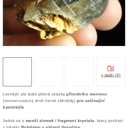
ČLÁNKY
NALEZIŠTĚ
NÁŠ PŘÍBĚH
VIDEOGALERIE
KONTAKT
MISTROVSKÉ KRYSTALY
+ další (3)
Obchodní podmínky
Puncovní značky
Levnější ale stále pěkná ukázka
přírodního morionu
Ochrana osobních údajů
(morion=vzácný druh černé záhnědy)
pro začínající
kamínkáře
.
Výkup minerálů a drahých kamenů
Formulář pro uplatnění reklamace
Jedná se o
menší zlomek / fragment krystalu
, který pochází
Formulář pro odstoupení od smlouvy
z lokality
Bohdalec v oblasti Vysočiny
.