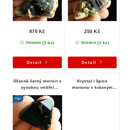
870 Kč
250 Kč
(1 ks)
(1 ks)
Skladem
Skladem
Detail
Detail
Úžasně černý morion s
Krystal / špice
vysokou vnitřní
morionu s krásným
čistotou
leskem a pestrým
Tip!
vnitřním světem