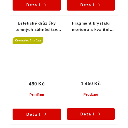
Detail
Detail
Estetické drůzičky
Fragment krystalu
temných záhněd tzv.
morionu s kvalitní
morionů - sada 3 ks
temně černou barvou
Krystalová drůza
1 450 Kč
490 Kč
Prodáno
Prodáno
Detail
Detail