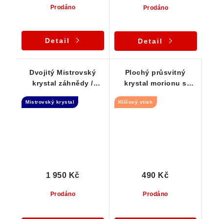
Prodáno
Prodáno
Detail
Detail
Dvojitý Mistrovský
Plochý průsvitný
krystal záhnědy /
krystal morionu s
morionu - Tantrická
Klíčovými vtisky
Mistrovský krystal
Klíčový vtisk
dvojice + Isis
1 950 Kč
490 Kč
Prodáno
Prodáno