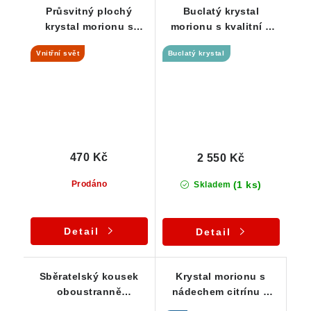
Průsvitný plochý
Buclatý krystal
krystal morionu s
morionu s kvalitní a
vnitřním světem
podmanivou barvou
Vnitřní svět
Buclatý krystal
470 Kč
2 550 Kč
(1 ks)
Prodáno
Skladem
Detail
Detail
Sběratelský kousek
Krystal morionu s
oboustranně
nádechem citrínu a
vyvinutých krystalů
křemennou základnou