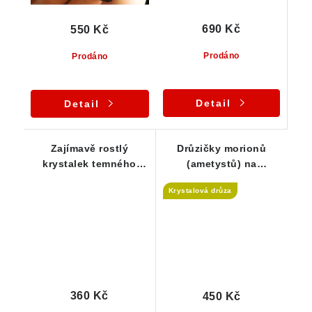
690 Kč
550 Kč
Prodáno
Prodáno
Detail
Detail
Zajímavě rostlý
Drůzičky morionů
krystalek temného
(ametystů) na
morionu
křemenné základně
Krystalová drůza
360 Kč
450 Kč