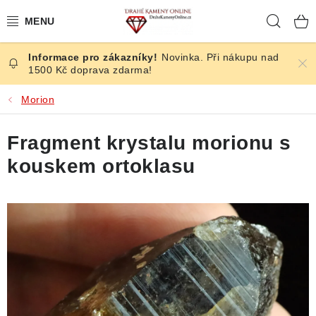
Přejít
Hleda
na
obsah
Novinka. Při nákupu nad
ČESKÉ KAMENY
1500 Kč doprava zdarma!
ŠPERKY
Morion
KAMENY ZE SVĚTA
Fragment krystalu morionu s
kouskem ortoklasu
BROUŠENÉ
SLEVY
ÚČINKY
KRYSTALY