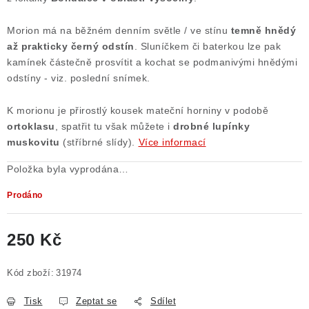
Poučení o právu na odstoupení od smlouvy
Morion má na běžném denním světle / ve stínu
temně hnědý
až prakticky černý odstín
. Sluníčkem či baterkou lze pak
kamínek částečně prosvítit a kochat se podmanivými hnědými
odstíny - viz. poslední snímek.
K morionu je přirostlý kousek mateční horniny v podobě
ortoklasu
, spatřit tu však můžete i
drobné lupínky
muskovitu
(stříbrné slídy).
Více informací
Položka byla vyprodána…
Prodáno
250 Kč
Měrná cena:
Kód zboží:
31974
Tisk
Zeptat se
Sdílet