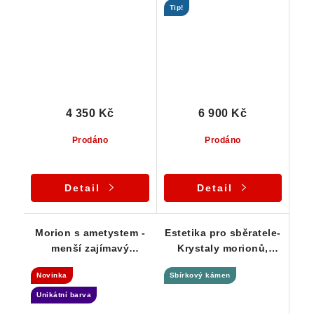
Tip!
morionu na malé
- Vysočina
albitové podložce -
Tantrická dvojice
4 350 Kč
6 900 Kč
Prodáno
Prodáno
Detail
Detail
Morion s ametystem -
Estetika pro sběratele-
menší zajímavý
Krystaly morionů,
krystalek z Kojatína
černé turmalíny,
Novinka
Sbírkový kámen
bohatý muskovit
Unikátní barva