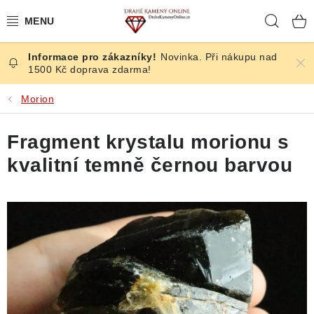
Přejít
Hleda
na
obsah
Novinka. Při nákupu nad
ČESKÉ KAMENY
1500 Kč doprava zdarma!
ŠPERKY
Morion
KAMENY ZE SVĚTA
Fragment krystalu morionu s
kvalitní temně černou barvou
BROUŠENÉ
SLEVY
ÚČINKY
KRYSTALY