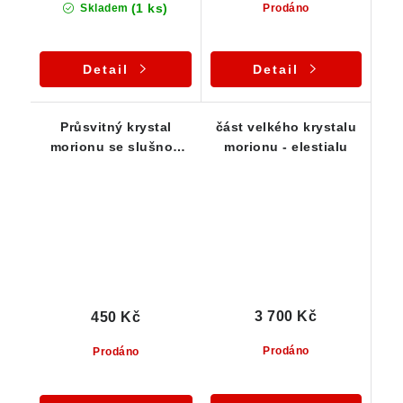
(1 ks)
Skladem
Prodáno
Detail
Detail
Průsvitný krystal
část velkého krystalu
morionu se slušnou
morionu - elestialu
vnitřní čistotou
3 700 Kč
450 Kč
Prodáno
Prodáno