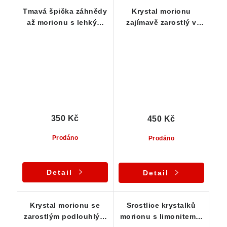
Tmavá špička záhnědy
Krystal morionu
až morionu s lehkým
zajímavě zarostlý v
povlakem limonitu
mateční hornině
350 Kč
450 Kč
Prodáno
Prodáno
Detail
Detail
Krystal morionu se
Srostlice krystalků
zarostlým podlouhlým
morionu s limonitem a