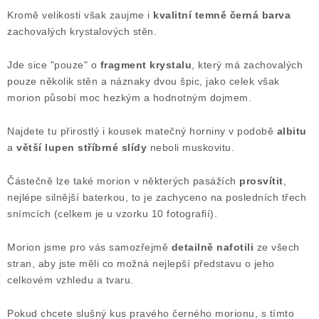
Kromě velikosti však zaujme i
kvalitní temně černá barva
Poučení o právu na odstoupení od smlouvy
zachovalých krystalových stěn.
Jde sice "pouze" o
fragment krystalu
, který má zachovalých
pouze několik stěn a náznaky dvou špic, jako celek však
morion působí moc hezkým a hodnotným dojmem.
Najdete tu přirostlý i kousek matečný horniny v podobě
albitu
a
větší lupen stříbrné slídy
neboli muskovitu.
Částečně lze také morion v některých pasážích
prosvítit
,
nejlépe silnější baterkou, to je zachyceno na posledních třech
snímcích (celkem je u vzorku 10 fotografií).
Morion jsme pro vás samozřejmě
detailně nafotili
ze všech
stran, aby jste měli co možná nejlepší představu o jeho
celkovém vzhledu a tvaru.
Pokud chcete slušný kus pravého černého morionu, s tímto