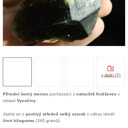
ČLÁNKY
NALEZIŠTĚ
NÁŠ PŘÍBĚH
VIDEOGALERIE
KONTAKT
MISTROVSKÉ KRYSTALY
+ další (7)
Obchodní podmínky
Puncovní značky
Přírodní černý morion
pocházející z
naleziště Kněževes
v
Ochrana osobních údajů
oblasti
Vysočiny
.
Výkup minerálů a drahých kamenů
Jedná se o
poctivý středně velký vzorek
s váhou téměř
Formulář pro uplatnění reklamace
čtvrt kilogramu
(240 gramů).
Formulář pro odstoupení od smlouvy