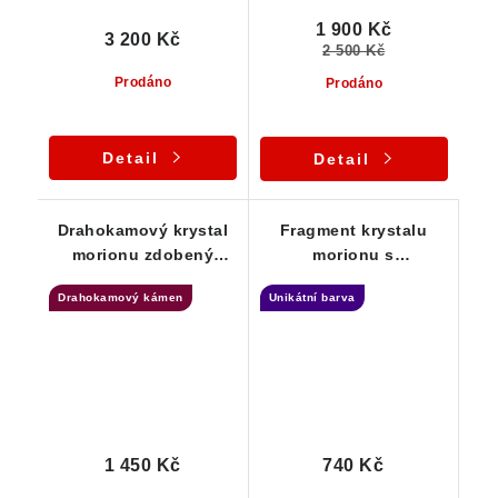
1 900 Kč
3 200 Kč
2 500 Kč
Prodáno
Prodáno
Detail
Detail
Drahokamový krystal
Fragment krystalu
morionu zdobený
morionu s
lupínky stříbrné slídy
podmanivou barvou
Drahokamový kámen
Unikátní barva
1 450 Kč
740 Kč