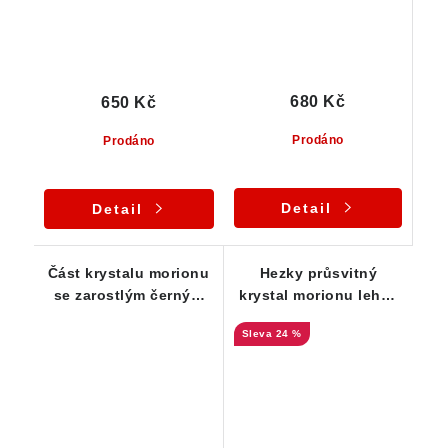
680 Kč
650 Kč
Prodáno
Prodáno
Detail
Detail
Část krystalu morionu
Hezky průsvitný
se zarostlým černým
krystal morionu lehce
turmalínem -
pokrytý albitem,
24 %
Samoléčitel
křemenem a
muskovitem