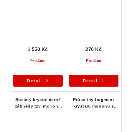
špalkem černého
muskovitem
turmalínu
1 550 Kč
270 Kč
Prodáno
Prodáno
Detail
Detail
Buclatý krystal černé
Průsvitný fragment
záhnědy tzv. morion -
krystalu morionu s
hezky průsvitný
patinou oranžového
limonitu