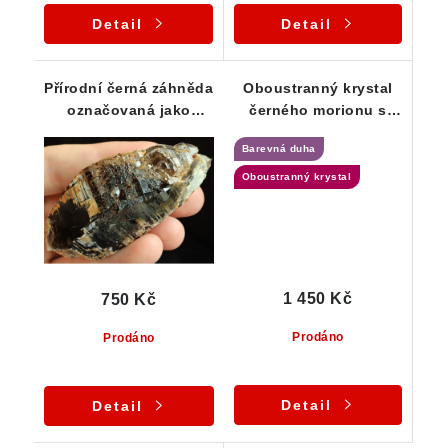
Detail
Detail
Přírodní černá záhněda
Oboustranný krystal
označovaná jako
černého morionu s
morion - průsvitný
šedým křemenem a
Barevná duha
krystal
duhou
Oboustranný krystal
1 450 Kč
750 Kč
Prodáno
Prodáno
Detail
Detail