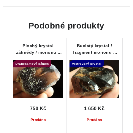
Podobné produkty
Plochý krystal
Buclatý krystal /
záhnědy / morionu s
fragment morionu s
drahokamovou
dohojením -
Drahokamový kámen
Mistrovský krystal
čistotou
Samoléčitel
750 Kč
1 650 Kč
Prodáno
Prodáno