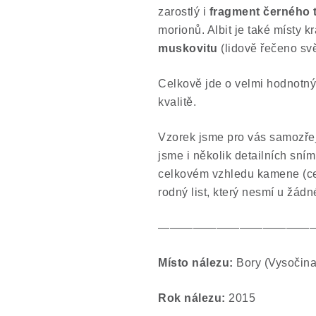
zarostlý i
fragment černého 
morionů. Albit je také místy k
muskovitu
(lidově řečeno svět
Celkově jde o velmi hodnotný
kvalitě.
Vzorek jsme pro vás samozř
jsme i několik detailních sním
celkovém vzhledu kamene (celk
rodný list, který nesmí u žá
—————————————
Místo nálezu:
Bory (Vysočina
Rok nálezu:
2015