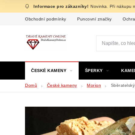
Přejít
Novinka. Při nákupu 
na
obsah
Obchodní podmínky
Puncovní značky
Ochra
ČESKÉ KAMENY
ŠPERKY
KAME
Domů
České kameny
Morion
Sběratelský