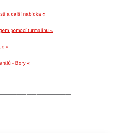
sti a další nabídka «
gem pomocí turmalínu «
ce «
erálů - Bory «
———————————————