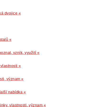
ká dvojice «
stalů «
poznat, vznik, využití «
 vlastnosti «
osti, význam «
další nabídka «
inky, vlastnosti, význam «