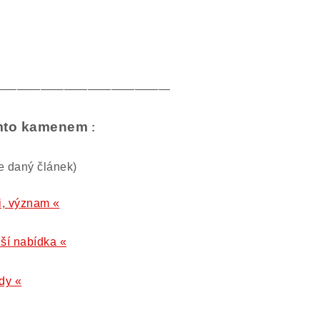
———————————————
tímto kamenem
:
te daný článek)
ti, význam «
lší nabídka «
dy «