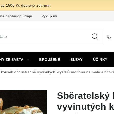
nad 1500 Kč doprava zdarma!
na osobních údajů
Výkup minerálů a drahých kamenů
F
NY ZE SVĚTA
BROUŠENÉ
SLEVY
ÚČINKY
 kousek oboustranně vyvinutých krystalů morionu na malé albitové
Sběratelský
vyvinutých k