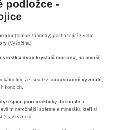
é podložce -
ojice
orionu
(temné záhnědy) pocházející z velmi
ory
(Vysočina).
srostlici dvou krystalů morionu, na menší
ikátní tím, že jsou tzv.
oboustranně vyvinuté
,
ch koncích.
tyři špice jsou prakticky dokonalé
a
vším náročnější sběratele minerálů, kteří si
t (stav) vzorků.