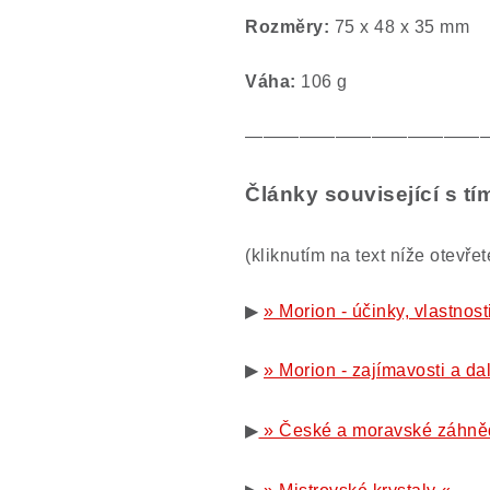
Rozměry:
75 x 48 x 35 mm
Váha:
106 g
—————————————
Články související s 
(kliknutím na text níže otevře
▶
» Morion - účinky, vlastnos
▶
» Morion - zajímavosti a da
▶
» České a moravské záhně