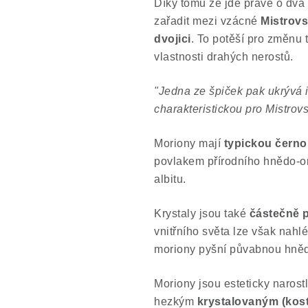
Díky tomu že jde právě o dva
zařadit mezi vzácné
Mistrovs
dvojici
. To potěší pro změnu 
vlastnosti drahých nerostů.
"Jedna ze špiček pak ukrývá i
charakteristickou pro Mistrovsk
Moriony mají
typickou černo
povlakem přírodního hnědo-or
albitu.
Krystaly jsou také
částečně 
vnitřního světa lze však nahl
moriony pyšní půvabnou hněd
Moriony jsou esteticky naros
hezkým
krystalovaným (kos