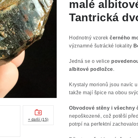
malé albitov
Tantrická dv
Hodnotný vzorek
černého m
významné šutrácké lokality
B
Jedná se o velice
povedenou 
albitové podložce
.
Krystaly morionů jsou navíc un
takže mají špice na obou svý
Obvodové stěny i všechny č
nepoškozené, což potěší přede
+ další (15)
potrpí na perfektní zachovalos