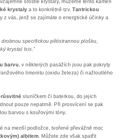
 vzájemně srostlé krystaly, můžeme tento kámen
ké krystaly
a to konkrétně tzv.
Tantrickou
ty z vás, jenž se zajímáte o energtické účinky a
 drobnou specifickou pětistrannou plošku,
ý krystal Isis."
u barvu
, v některých pasážích jsou pak pokryty
anžového limonitu (oxidu železa) či nažloutlého
průsvitné
sluníčkem či baterkou, do jejich
édnout pouze nepatrně. Při prosvícení se pak
ou barvou s kouřovými tóny.
tlé na menší podložce, tvořené převážně moc
tkovým) albitem
. Můžete zde však spatřit