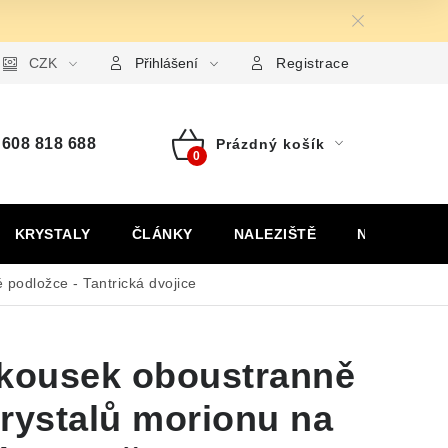
ormulář pro uplatnění reklamace
CZK
Formulář pro odstoupení od
Přihlášení
Registrace
608 818 688
Prázdný košík
Nákupní
košík
KRYSTALY
ČLÁNKY
NALEZIŠTĚ
NÁŠ PŘÍBĚH
 podložce - Tantrická dvojice
 kousek oboustranně
rystalů morionu na