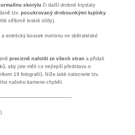
turmalínu skorylu
či další drobné krystaly
rásně tzv.
pocukrovaný drobounkými lupínky
lé stříbrně lesklé slídy).
 a estetický kousek morionu ve sběratelské
ejmě
precizně nafotili ze všech stran
a přidali
ků, aby jste měli co nejlepší představu o
em 19 fotografií). Níže také naleznete tzv.
dného našeho kamene chybět.
———————————————
)