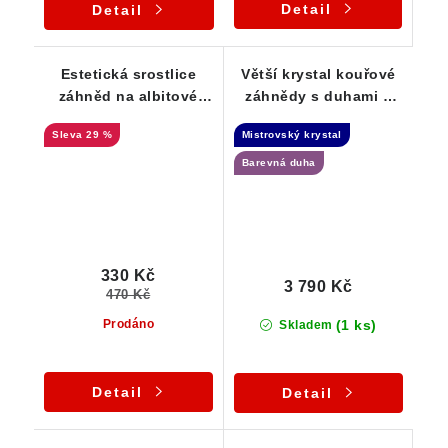
Detail
Detail
Estetická srostlice
Větší krystal kouřové
záhněd na albitové
záhnědy s duhami a
podložce
drobným apatitem -
29 %
Mistrovský krystal
Elestial
Barevná duha
330 Kč
3 790 Kč
470 Kč
(1 ks)
Prodáno
Skladem
Detail
Detail