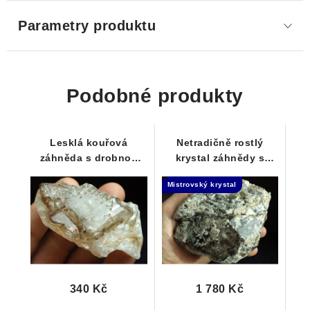
Parametry produktu
Podobné produkty
Lesklá kouřová
Netradičně rostlý
záhněda s drobnou
krystal záhnědy s
barevnou duhou na
krásným dohojením -
Mistrovský krystal
mateční hornině
Samoléčitel
340 Kč
1 780 Kč