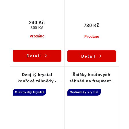
240 Kč
730 Kč
300 Kč
Prodáno
Prodáno
Detail
Detail
Dvojitý krystal
Špičky kouřových
kouřové záhnědy -
záhněd na fragmentu
částečná Tantrická
krystalového křemene
Mistrovský krystal
Mistrovský krystal
dvojice
- Elestial