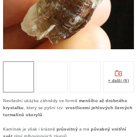
ČLÁNKY
NALEZIŠTĚ
NÁŠ PŘÍBĚH
VIDEOGALERIE
KONTAKT
MISTROVSKÉ KRYSTALY
+ další (6)
Obchodní podmínky
Puncovní značky
Nevšední ukázka záhnědy ve formě
menšího až drobného
Ochrana osobních údajů
krystalku
, který se pyšní tzv.
vrostlicemi jehlových černých
turmalínů skorylů
.
Výkup minerálů a drahých kamenů
Formulář pro uplatnění reklamace
Kamínek je však i krásně
průsvitný
a má
půvabný vnitřní
Formulář pro odstoupení od smlouvy
svět
plný mlhovinových závojů.