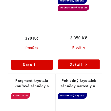
Mistrovský krystal
Elestial
Oboustranný krystal
2 350 Kč
370 Kč
Prodáno
Prodáno
Detail
Detail
Fragment krystalu
Pohledný krystalek
kouřové záhnědy s
záhnědy narostlý na
pestrobarevnou duhou
křemeni - Elestial
20 %
Mistrovský krystal