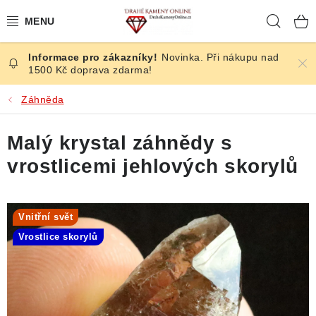
Přejít
Hleda
na
obsah
Novinka. Při nákupu nad
ČESKÉ KAMENY
1500 Kč doprava zdarma!
ŠPERKY
Záhněda
KAMENY ZE SVĚTA
Malý krystal záhnědy s
vrostlicemi jehlových skorylů
BROUŠENÉ
SLEVY
Vnitřní svět
Vrostlice skorylů
ÚČINKY
KRYSTALY