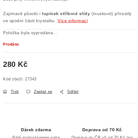
Poučení o právu na odstoupení od smlouvy
Zajímavě působí i
lupínek stříbrné slídy
(muskovit) přirostlý
ve spodní části krystalku.
Více informací
Položka byla vyprodána…
Prodáno
280 Kč
Měrná cena:
Kód zboží:
27343
Tisk
Zeptat se
Sdílet
Dárek zdarma
Doprava od 70 Kč
Rádi rozmazlujeme naše
Doprava po ČR už od 70 Kč (na