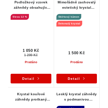
Podložkový vzorek
Mimořádně zachovalý
záhnědy obsahující
estetický krystal
hned několik
záhnědy - Jaroměřice
12 %
Sbírkový kámen
významných minerálů
Vysočiny
Dokonalý krystal
1 050 Kč
1 500 Kč
1 200 Kč
Prodáno
Prodáno
Detail
Detail
Krystal kouřové
Lesklý krystal záhnědy
záhnědy protkaný
s podmanivou
mléčným křemenem
kouřovou barvou -