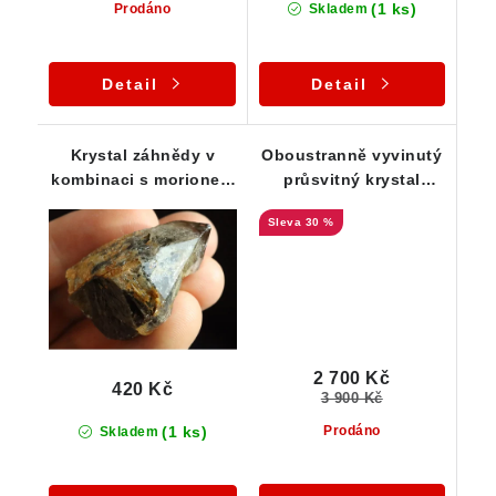
(1 ks)
Prodáno
Skladem
Detail
Detail
Krystal záhnědy v
Oboustranně vyvinutý
kombinaci s morionem
průsvitný krystal
a křemenem
záhnědy s úžasnou
30 %
barevnou kombinací
2 700 Kč
420 Kč
3 900 Kč
(1 ks)
Prodáno
Skladem