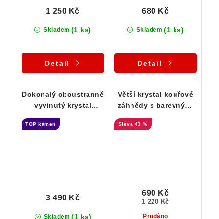
1 250 Kč
680 Kč
(1 ks)
(1 ks)
Skladem
Skladem
Detail
Detail
Dokonalý oboustranně
Větší krystal kouřové
vyvinutý krystal
záhnědy s barevnými
záhnědy - sběratelská
duhami a vnitřním
TOP kámen
43 %
záležitost
světem
690 Kč
3 490 Kč
1 220 Kč
(1 ks)
Prodáno
Skladem