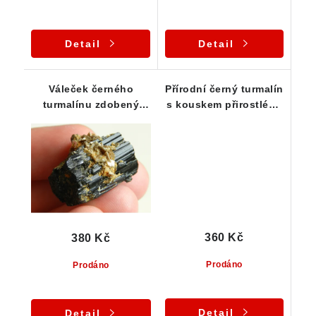
Detail
Detail
Váleček černého
Přírodní černý turmalín
turmalínu zdobený
s kouskem přirostlého
lupínky stříbrné slídy /
albitu
muskovitem
360 Kč
380 Kč
Prodáno
Prodáno
Detail
Detail