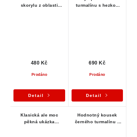
skorylu z oblasti
turmalínu s hezkou
Vysočiny / Pikárec - 16
patinou limonitu - 26 g
g
480 Kč
690 Kč
Prodáno
Prodáno
Detail
Detail
Klasická ale moc
Hodnotný kousek
pěkná ukázka
černého turmalínu s
přírodního černého
mimořádným leskem -
turmalínu z ČR
19 g