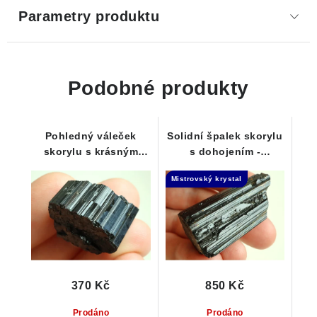
Parametry produktu
Podobné produkty
Pohledný váleček
Solidní špalek skorylu
skorylu s krásným
s dohojením -
leskem i rýhováním
Samoléčitel
Mistrovský krystal
370 Kč
850 Kč
Prodáno
Prodáno