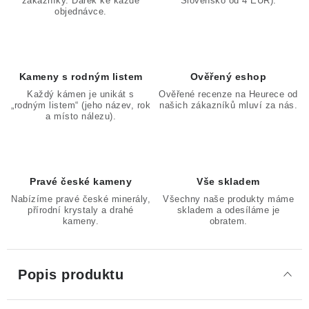
zákazníky. Dárek ke každé
Slovensko od 4 EUR).
objednávce.
Kameny s rodným listem
Ověřený eshop
Každý kámen je unikát s
Ověřené recenze na Heurece od
„rodným listem“ (jeho název, rok
našich zákazníků mluví za nás.
a místo nálezu).
Pravé české kameny
Vše skladem
Nabízíme pravé české minerály,
Všechny naše produkty máme
přírodní krystaly a drahé
skladem a odesíláme je
kameny.
obratem.
Popis produktu