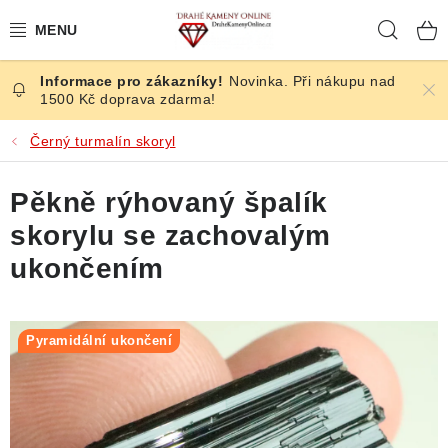
Přejít
Hleda
na
obsah
Novinka. Při nákupu nad
ČESKÉ KAMENY
1500 Kč doprava zdarma!
ŠPERKY
Černý turmalín skoryl
KAMENY ZE SVĚTA
Pěkně rýhovaný špalík
skorylu se zachovalým
BROUŠENÉ
ukončením
SLEVY
Pyramidální ukončení
ÚČINKY
KRYSTALY