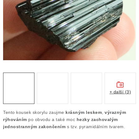
ČLÁNKY
NALEZIŠTĚ
NÁŠ PŘÍBĚH
VIDEOGALERIE
KONTAKT
MISTROVSKÉ KRYSTALY
+ další (3)
Obchodní podmínky
Puncovní značky
Ochrana osobních údajů
Tento kousek skorylu zaujme
krásným leskem
,
výrazným
Výkup minerálů a drahých kamenů
rýhováním
po obvodu a také moc
hezky zachovalým
jednostranným zakončením
s tzv. pyramidálním tvarem.
Formulář pro uplatnění reklamace
Formulář pro odstoupení od smlouvy