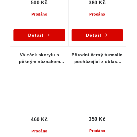
500 Kč
380 Kč
Prodáno
Prodáno
Detail
Detail
Váleček skorylu s
Přírodní černý turmalín
pěkným náznakem
pocházející z oblasti
ukončení / dohojení -
Vysočiny
Samoléčitel
350 Kč
460 Kč
Prodáno
Prodáno