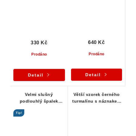
640 Kč
330 Kč
Prodáno
Prodáno
Detail
Detail
Velmi slušný
Větší vzorek černého
podlouhlý špalek
turmalínu s náznakem
skorylu s leskem i
dohojení - 45 g
Tip!
pěkným rýhováním