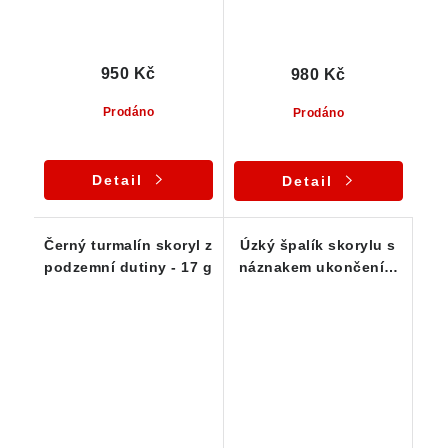
950 Kč
980 Kč
Prodáno
Prodáno
Detail
Detail
Černý turmalín skoryl z
Úzký špalík skorylu s
podzemní dutiny - 17 g
náznakem ukončení a
povlakem muskovitu