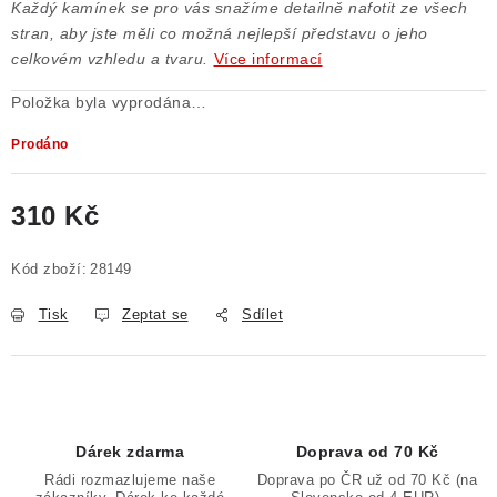
Každý kamínek se pro vás snažíme detailně nafotit ze všech
Poučení o právu na odstoupení od smlouvy
stran, aby jste měli co možná nejlepší představu o jeho
celkovém vzhledu a tvaru.
Více informací
Položka byla vyprodána…
Prodáno
310 Kč
Měrná cena:
Kód zboží:
28149
Tisk
Zeptat se
Sdílet
Dárek zdarma
Doprava od 70 Kč
Rádi rozmazlujeme naše
Doprava po ČR už od 70 Kč (na