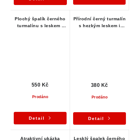
Plochý špalík černého
Přírodní černý turmalín
turmalínu s leskem i
s hezkým leskem i
rýhováním - 19 g
rýhováním - 15 g
550 Kč
380 Kč
Prodáno
Prodáno
Detail
Detail
Atraktivní ukázka
Lesklý špalek černého