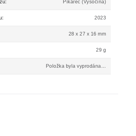
zu:
Pikárec (Vysočina)
u:
2023
28 x 27 x 16 mm
29 g
Položka byla vyprodána…