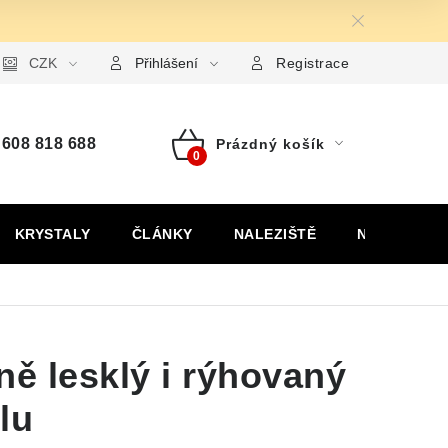
ormulář pro uplatnění reklamace
CZK
Formulář pro odstoupení od
Přihlášení
Registrace
608 818 688
Prázdný košík
Nákupní
košík
KRYSTALY
ČLÁNKY
NALEZIŠTĚ
NÁŠ PŘÍBĚH
ně lesklý i rýhovaný
lu