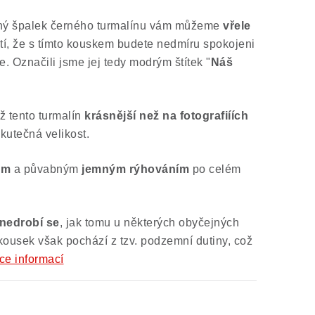
ený špalek černého turmalínu vám můžeme
vřele
istí, že s tímto kouskem budete nedmíru spokojeni
. Označili jsme jej tedy modrým štítek "
Náš
iž tento turmalín
krásnější než na fotografiíích
kutečná velikost.
em
a půvabným
jemným rýhováním
po celém
 nedrobí se
, jak tomu u některých obyčejných
kousek však pochází z tzv. podzemní dutiny, což
ce informací