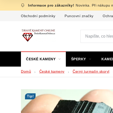
Přejít
Novinka. Při nákupu 
na
obsah
Obchodní podmínky
Puncovní značky
Ochra
ČESKÉ KAMENY
ŠPERKY
KAME
Domů
České kameny
Černý turmalín skoryl
Tip!