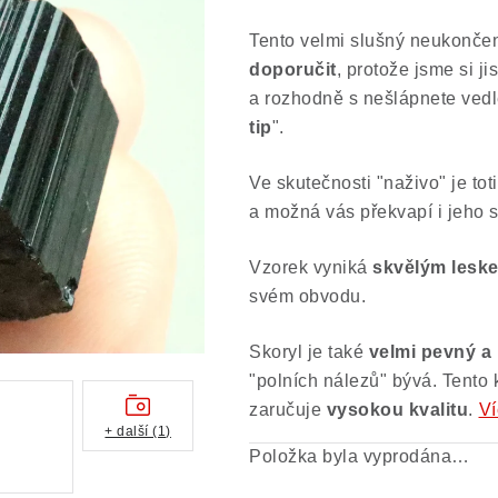
Tento velmi slušný neukonč
doporučit
, protože jsme si j
a rozhodně s nešlápnete vedle
tip
".
Ve skutečnosti "naživo" je tot
a možná vás překvapí i jeho s
Vzorek vyniká
skvělým lesk
svém obvodu.
Skoryl je také
velmi pevný a
"polních nálezů" bývá. Tento 
zaručuje
vysokou kvalitu
.
Ví
+ další (1)
Položka byla vyprodána…