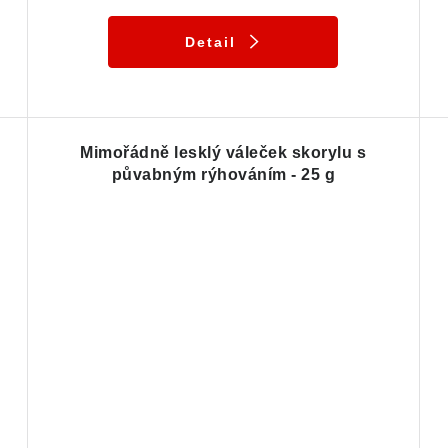
Detail
Mimořádně lesklý váleček skorylu s
půvabným rýhováním - 25 g