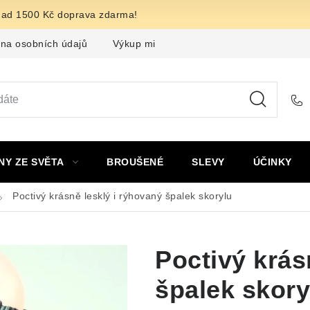
nad 1500 Kč doprava zdarma!
na osobních údajů
Výkup minerálů a drahých kamenů
F
NY ZE SVĚTA
BROUŠENÉ
SLEVY
ÚČINKY
Poctivý krásně lesklý i rýhovaný špalek skorylu
Poctivý krás
špalek skory