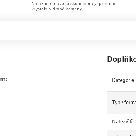
Nabízíme pravé české minerály, přírodní
krystaly a drahé kameny.
Doplňko
em:
Kategorie
Typ / form
Naleziště