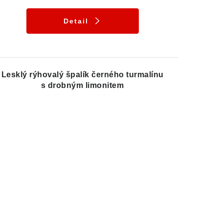
Detail
Lesklý rýhovalý špalík černého turmalínu
s drobným limonitem