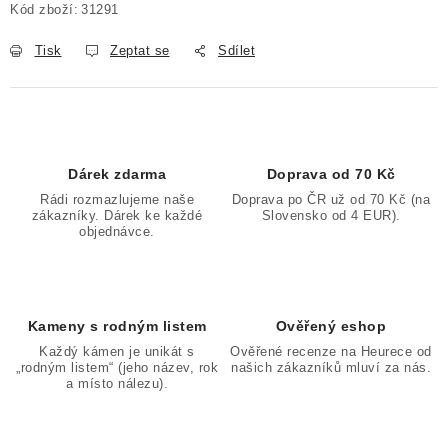
Kód zboží:
31291
Tisk
Zeptat se
Sdílet
Dárek zdarma
Doprava od 70 Kč
Rádi rozmazlujeme naše
Doprava po ČR už od 70 Kč (na
zákazníky. Dárek ke každé
Slovensko od 4 EUR).
objednávce.
Kameny s rodným listem
Ověřený eshop
Každý kámen je unikát s
Ověřené recenze na Heurece od
„rodným listem“ (jeho název, rok
našich zákazníků mluví za nás.
a místo nálezu).