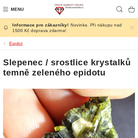
Přejít
Hleda
na
obsah
Novinka. Při nákupu nad
ČESKÉ KAMENY
1500 Kč doprava zdarma!
ŠPERKY
Epidot
KAMENY ZE SVĚTA
Slepenec / srostlice krystalků
temně zeleného epidotu
BROUŠENÉ
SLEVY
ÚČINKY
KRYSTALY