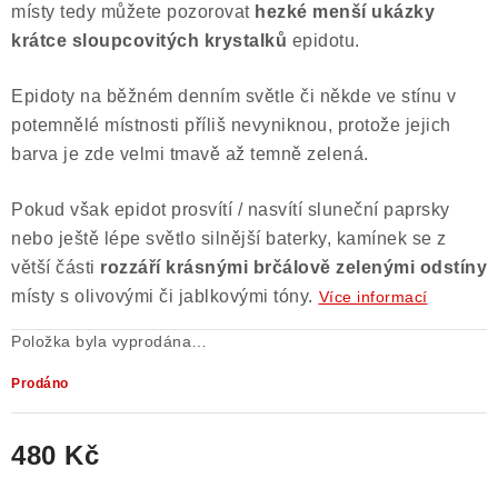
místy tedy můžete pozorovat
hezké menší ukázky
Poučení o právu na odstoupení od smlouvy
krátce sloupcovitých krystalků
epidotu.
Epidoty na běžném denním světle či někde ve stínu v
potemnělé místnosti příliš nevyniknou, protože jejich
barva je zde velmi tmavě až temně zelená.
Pokud však epidot prosvítí / nasvítí sluneční paprsky
nebo ještě lépe světlo silnější baterky, kamínek se z
větší části
rozzáří krásnými brčálově zelenými odstíny
místy s olivovými či jablkovými tóny.
Více informací
Položka byla vyprodána…
Prodáno
480 Kč
Měrná cena: