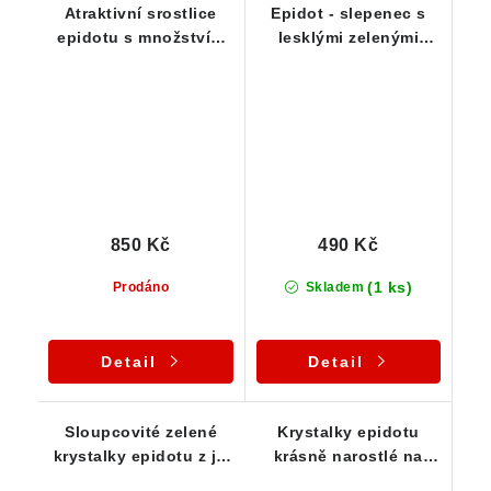
Atraktivní srostlice
Epidot - slepenec s
epidotu s množstvím
lesklými zelenými
drobných
krystalky
sloupcovitých
krystalků
850 Kč
490 Kč
(1 ks)
Prodáno
Skladem
Detail
Detail
Sloupcovité zelené
Krystalky epidotu
krystalky epidotu z již
krásně narostlé na
nedostupné lokality
menší podložce /