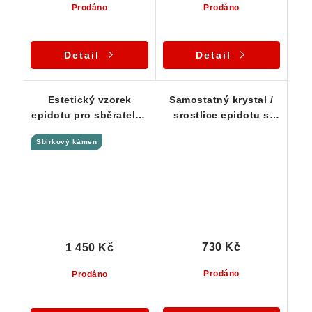
Prodáno
Prodáno
Detail
Detail
Estetický vzorek
Samostatný krystal /
epidotu pro sběratele -
srostlice epidotu s
Sobotín / Jeseníky
nevšedním prohnutým
Sbírkový kámen
tvarem
730 Kč
1 450 Kč
Prodáno
Prodáno