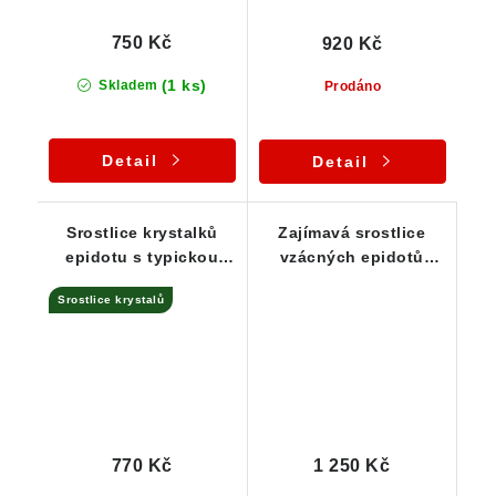
750 Kč
920 Kč
(1 ks)
Skladem
Prodáno
Detail
Detail
Srostlice krystalků
Zajímavá srostlice
epidotu s typickou
vzácných epidotů
temně zelenou barvou
lehce protkaných
Srostlice krystalů
albitem
770 Kč
1 250 Kč