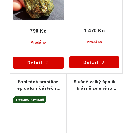
1 470 Kč
790 Kč
Prodáno
Prodáno
Detail
Detail
Pohledná srostlice
Slušně velký špalík
epidotu s částečně
krásně zeleného
průsvitnými krystalky
epidotu
Srostlice krystalů