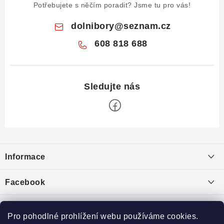
Potřebujete s něčím poradit? Jsme tu pro vás!
dolnibory
@
seznam.cz
608 818 688
Z
á
Informace
p
a
Obchodní podmínky
Facebook
t
Puncovní značky
í
Ochrana osobních údajů
Pro pohodlné prohlížení webu používáme cookies.
Toplist