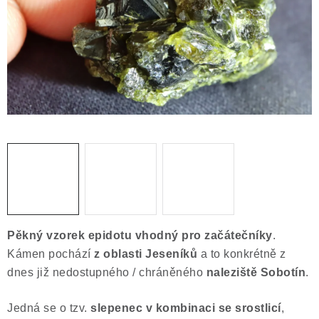
ČLÁNKY
NALEZIŠTĚ
NÁŠ PŘÍBĚH
VIDEOGALERIE
KONTAKT
MISTROVSKÉ KRYSTALY
Obchodní podmínky
Puncovní značky
Pěkný vzorek epidotu vhodný pro začátečníky
.
Ochrana osobních údajů
Kámen pochází
z oblasti Jeseníků
a to konkrétně z
Výkup minerálů a drahých kamenů
dnes již nedostupného / chráněného
naleziště Sobotín
.
Formulář pro uplatnění reklamace
Jedná se o tzv.
slepenec v kombinaci se srostlicí
,
Formulář pro odstoupení od smlouvy