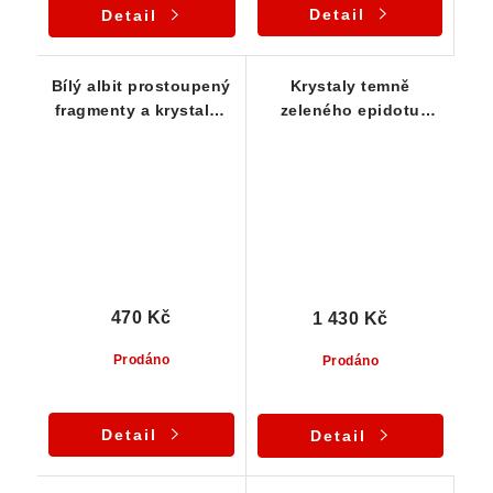
Detail
Detail
Bílý albit prostoupený
Krystaly temně
fragmenty a krystalky
zeleného epidotu
zeleného epidotu
narostlé na albitové
podložce
470 Kč
1 430 Kč
Prodáno
Prodáno
Detail
Detail