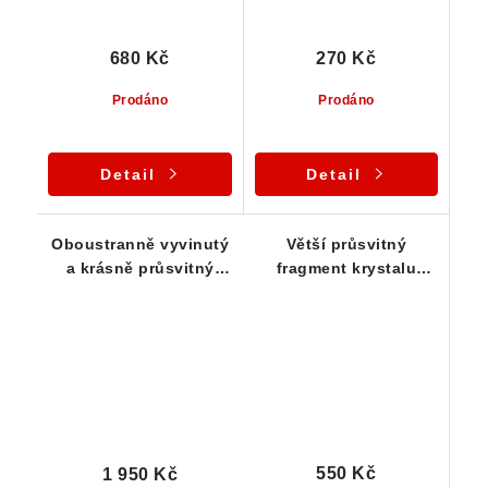
680 Kč
270 Kč
Prodáno
Prodáno
Detail
Detail
Oboustranně vyvinutý
Větší průsvitný
a krásně průsvitný
fragment krystalu
krystal morionu
morionu s patinou
zdobený muskovitem
limonitu
550 Kč
1 950 Kč