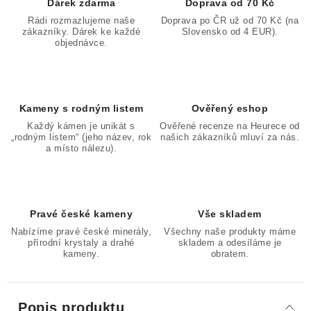
Dárek zdarma
Doprava od 70 Kč
Rádi rozmazlujeme naše
Doprava po ČR už od 70 Kč (na
zákazníky. Dárek ke každé
Slovensko od 4 EUR).
objednávce.
Kameny s rodným listem
Ověřený eshop
Každý kámen je unikát s
Ověřené recenze na Heurece od
„rodným listem“ (jeho název, rok
našich zákazníků mluví za nás.
a místo nálezu).
Pravé české kameny
Vše skladem
Nabízíme pravé české minerály,
Všechny naše produkty máme
přírodní krystaly a drahé
skladem a odesíláme je
kameny.
obratem.
Popis produktu