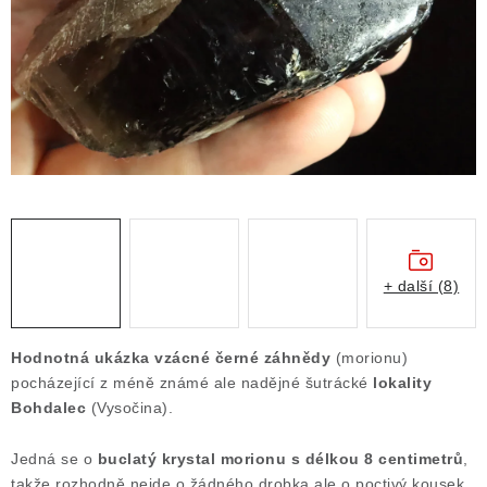
ČLÁNKY
NALEZIŠTĚ
NÁŠ PŘÍBĚH
VIDEOGALERIE
KONTAKT
MISTROVSKÉ KRYSTALY
+ další (8)
Obchodní podmínky
Puncovní značky
Hodnotná ukázka vzácné černé záhnědy
(morionu)
Ochrana osobních údajů
pocházející z méně známé ale nadějné šutrácké
lokality
Bohdalec
(Vysočina).
Výkup minerálů a drahých kamenů
Formulář pro uplatnění reklamace
Jedná se o
buclatý krystal morionu s délkou 8 centimetrů
,
Formulář pro odstoupení od smlouvy
takže rozhodně nejde o žádného drobka ale o poctivý kousek.