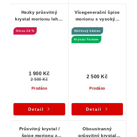
Hezky průsvitný
Vícegenerační špice
krystal morionu lehce
morionu s vysokým
pokrytý albitem,
leskem - náznak
24 %
Sbírkový kámen
křemenem a
Fantomu
muskovitem
Krystal Fantom
1 900 Kč
2 500 Kč
2 500 Kč
Prodáno
Prodáno
Detail
Detail
Průsvitný krystal /
Oboustranný
špice morionu z
průsvitný krystal