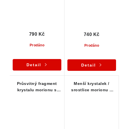
790 Kč
740 Kč
Prodáno
Prodáno
Detail
Detail
Průsvitný fragment
Menší krystalek /
krystalu morionu s
srostlice morionu s
patinou oranžového
povlakem limonitu
limonitu