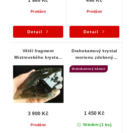
1 980 Kč
490 Kč
Prodáno
Prodáno
Detail
Detail
Větší fragment
Drahokamový krystal
Mistrovského krystalu
morionu zdobený
morionu s půvabným
lupínky stříbrné slídy
Drahokamový kámen
vnitřním světem -
Katedrála Světelná
knihovna
1 450 Kč
3 900 Kč
(1 ks)
Skladem
Prodáno