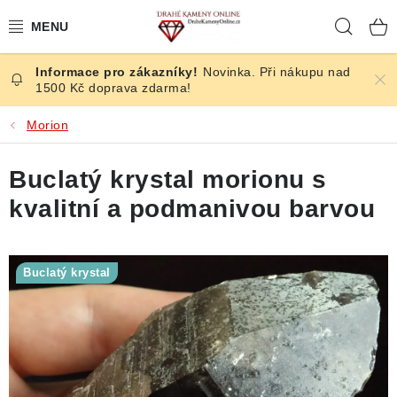
Přejít
Hleda
na
obsah
Novinka. Při nákupu nad
ČESKÉ KAMENY
1500 Kč doprava zdarma!
ŠPERKY
Morion
KAMENY ZE SVĚTA
Buclatý krystal morionu s
kvalitní a podmanivou barvou
BROUŠENÉ
SLEVY
Buclatý krystal
ÚČINKY
KRYSTALY