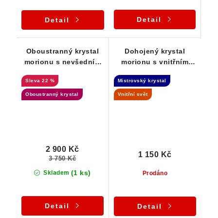
Detail
Detail
Oboustranný krystal
Dohojený krystal
morionu s nevšedním
morionu s vnitřním
růstem - průsvitný
světem - Samoléčitel
22 %
Mistrovský krystal
kámen
Oboustranný krystal
Vnitřní svět
2 900 Kč
1 150 Kč
3 750 Kč
(1 ks)
Skladem
Prodáno
Detail
Detail