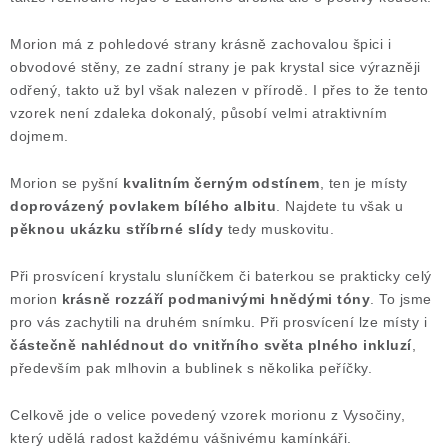
Poučení o právu na odstoupení od smlouvy
Morion má z pohledové strany krásně zachovalou špici i
obvodové stěny, ze zadní strany je pak krystal sice výrazněji
odřený, takto už byl však nalezen v přírodě. I přes to že tento
vzorek není zdaleka dokonalý, působí velmi atraktivním
dojmem.
Morion se pyšní
kvalitním černým odstínem
, ten je místy
doprovázený povlakem bílého albitu
. Najdete tu však u
pěknou ukázku stříbrné slídy
tedy muskovitu.
Při prosvícení krystalu sluníčkem či baterkou se prakticky celý
morion
krásně rozzáří podmanivými hnědými tóny
. To jsme
pro vás zachytili na druhém snímku. Při prosvícení lze místy i
částečně nahlédnout do vnitřního světa plného inkluzí
,
především pak mlhovin a bublinek s několika peříčky.
Celkově jde o velice povedený vzorek morionu z Vysočiny,
který udělá radost každému vášnivému kamínkáři.