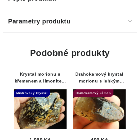
Parametry produktu
Podobné produkty
Krystal morionu s
Drahokamový krystal
křemenem a limonitem
morionu s lehkým
- Samoléčitel
povlakem limonitu
Mistrovský krystal
Drahokamový kámen