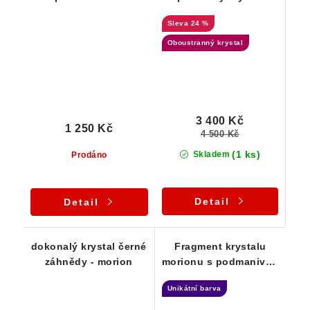
Vysočiny
morionu s délkou 15
24 %
centimetrů
Oboustranný krystal
3 400 Kč
1 250 Kč
4 500 Kč
(1 ks)
Skladem
Prodáno
Detail
Detail
dokonalý krystal černé
Fragment krystalu
záhnědy - morion
morionu s podmanivou
barvou
Unikátní barva