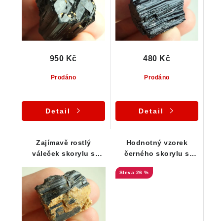
950 Kč
480 Kč
Prodáno
Prodáno
Detail
Detail
Zajímavě rostlý
Hodnotný vzorek
váleček skorylu s
černého skorylu s
albitem a muskovitem
unikátním zakončením
26 %