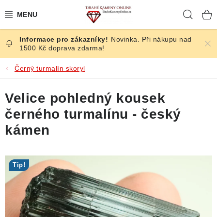
Přejít
Hleda
na
obsah
Novinka. Při nákupu nad
ČESKÉ KAMENY
1500 Kč doprava zdarma!
ŠPERKY
Černý turmalín skoryl
KAMENY ZE SVĚTA
Velice pohledný kousek
černého turmalínu - český
BROUŠENÉ
kámen
SLEVY
Tip!
ÚČINKY
KRYSTALY