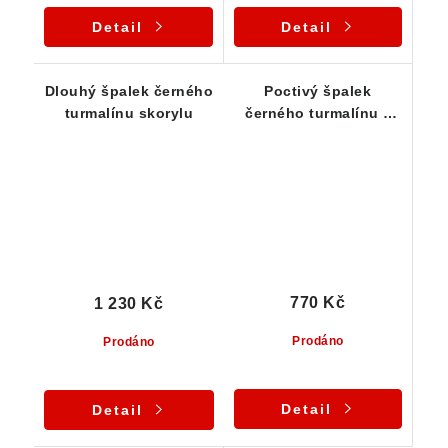
Detail
Detail
Dlouhý špalek černého
Poctivý špalek
turmalínu skorylu
černého turmalínu z
Vysočiny - 35 g
770 Kč
1 230 Kč
Prodáno
Prodáno
Detail
Detail