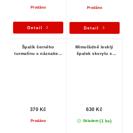
Prodáno
Prodáno
Detail
Detail
Špalík černého
Mimořádně lesklý
turmalínu s náznakem
špalek skorylu s
dohojení - částečný
výrazným rýhováním
Samoléčitel
370 Kč
630 Kč
(1 ks)
Prodáno
Skladem