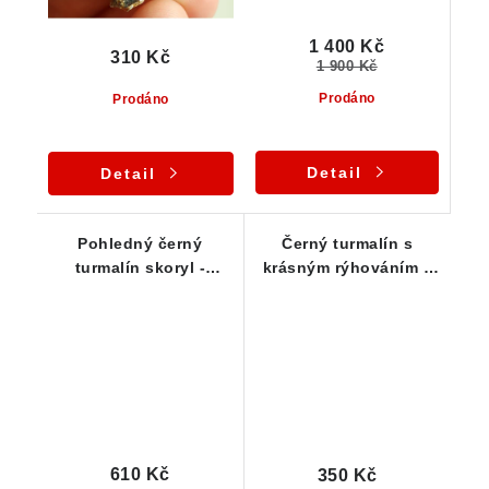
1 400 Kč
310 Kč
1 900 Kč
Prodáno
Prodáno
Detail
Detail
Pohledný černý
Černý turmalín s
turmalín skoryl -
krásným rýhováním a
Lesklý špalek s
kouskem mateční
rýhováním - 19 g
horniny
610 Kč
350 Kč