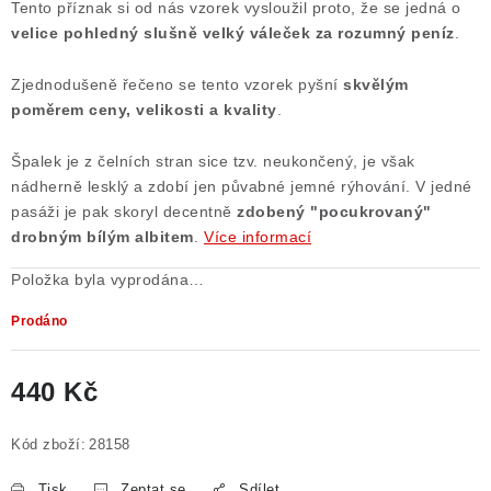
Tento příznak si od nás vzorek vysloužil proto, že se jedná o
Poučení o právu na odstoupení od smlouvy
velice pohledný slušně velký váleček za rozumný peníz
.
Zjednodušeně řečeno se tento vzorek pyšní
skvělým
poměrem ceny, velikosti a kvality
.
Špalek je z čelních stran sice tzv. neukončený, je však
nádherně lesklý a zdobí jen půvabné jemné rýhování. V jedné
pasáži je pak skoryl decentně
zdobený "pocukrovaný"
drobným bílým albitem
.
Více informací
Položka byla vyprodána…
Prodáno
440 Kč
Měrná cena:
Kód zboží:
28158
Tisk
Zeptat se
Sdílet