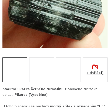
ČLÁNKY
NALEZIŠTĚ
NÁŠ PŘÍBĚH
VIDEOGALERIE
KONTAKT
MISTROVSKÉ KRYSTALY
+ další (4)
Obchodní podmínky
Puncovní značky
Ochrana osobních údajů
Kvalitní ukázka černého turmalínu
z oblíbené šutrácké
Výkup minerálů a drahých kamenů
oblasti
Pikárec (Vysočina)
.
Formulář pro uplatnění reklamace
U tohoto špalíku se nachází
modrý štítek s označením "tip"
.
Formulář pro odstoupení od smlouvy