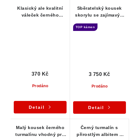
Klasický ale kvalitní
Sběratelský kousek
váleček černého
skorylu se zajímavým
turmalínu z Vysočiny
ukončením - Větší
TOP kámen
špalek 84 g
370 Kč
3 750 Kč
Prodáno
Prodáno
Detail
Detail
Malý kousek černého
Černý turmalín s
turmalínu vhodný pro
přirostlým albitem a