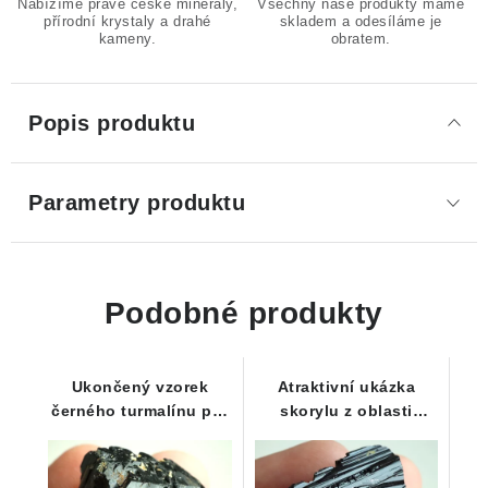
Nabízíme pravé české minerály,
Všechny naše produkty máme
přírodní krystaly a drahé
skladem a odesíláme je
kameny.
obratem.
Popis produktu
Parametry produktu
Podobné produkty
Ukončený vzorek
Atraktivní ukázka
černého turmalínu pro
skorylu z oblasti
začínající sběratele
Vysočiny / Pikárec - 16
g