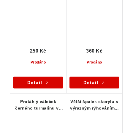
začátečníky
náznakem dohojení
250 Kč
360 Kč
Prodáno
Prodáno
Detail
Detail
Protáhlý váleček
Větší špalek skorylu s
černého turmalínu ve
výrazným rýhováním a
vysoké kvalitě - 28 g
pěkným leskem